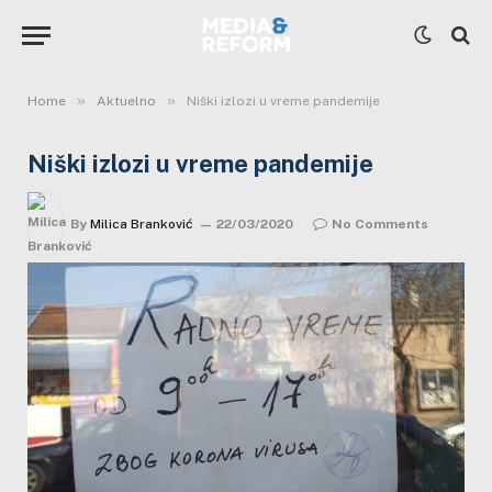
»
»
Home
Aktuelno
Niški izlozi u vreme pandemije
Niški izlozi u vreme pandemije
By
Milica Branković
22/03/2020
No Comments