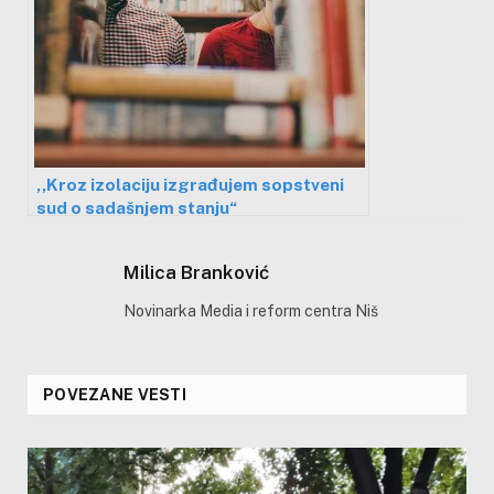
,,Kroz izolaciju izgrađujem sopstveni
sud o sadašnjem stanju“
Milica Branković
Novinarka Media i reform centra Niš
POVEZANE VESTI