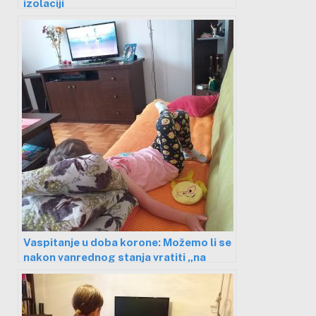
izolaciji
Vaspitanje u doba korone: Možemo li se
nakon vanrednog stanja vratiti „na
staro“?