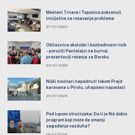
Meštani Trnave i Toponice pokrenuli
inicijative za rešavanje problema
27/07/2026
Obilaznica ekološki i bezbednosni rizik
– poručili Pantelejci na burnoj
prezentaciji rešenja za Borsku
24/07/2026
Niški novinari napadnuti tokom Prajd
karavana u Pirotu, uhapšeni napadači
20/07/2026
Pod lupom stručnjaka: Da li je Niš dobio
program koji može da smanji
zagađenje vazduha?
18/07/2026