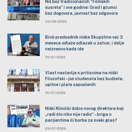
Niš bez tradicionalnih “Filmskih
susreta” i ove godine: Grad i glumci
bez dogovora, javnost bez odgovora
03/08/2026
Bivši predsednik niške Skupštine već 3
meseca odlaže odlazak u zatvor, i dalje
neizvesno kada ide
31/07/2026
Vlast nastavlja s pritiscima na niški
Filozofski – još studenata bez budžeta,
upitne i plate zaposlenih
31/07/2026
Niški Klinički dobio novog direktora koji
„radi što niko nije radio“ – briga o
pacijentima ili borba za svaki glas?
29/07/2026