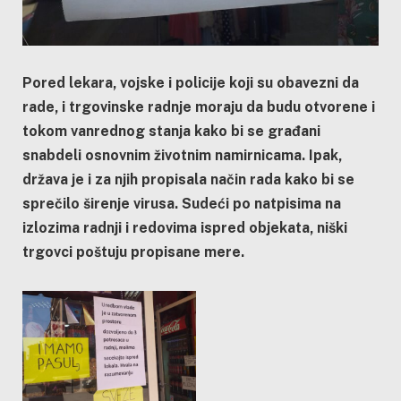
Pored lekara, vojske i policije koji su obavezni da
rade, i trgovinske radnje moraju da budu otvorene i
tokom vanrednog stanja kako bi se građani
snabdeli osnovnim životnim namirnicama. Ipak,
država je i za njih propisala način rada kako bi se
sprečilo širenje virusa. Sudeći po natpisima na
izlozima radnji i redovima ispred objekata, niški
trgovci poštuju propisane mere.