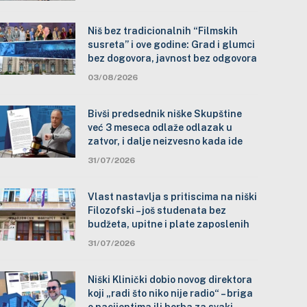
Niš bez tradicionalnih “Filmskih
susreta” i ove godine: Grad i glumci
bez dogovora, javnost bez odgovora
03/08/2026
Bivši predsednik niške Skupštine
već 3 meseca odlaže odlazak u
zatvor, i dalje neizvesno kada ide
31/07/2026
Vlast nastavlja s pritiscima na niški
Filozofski – još studenata bez
budžeta, upitne i plate zaposlenih
31/07/2026
Niški Klinički dobio novog direktora
koji „radi što niko nije radio“ – briga