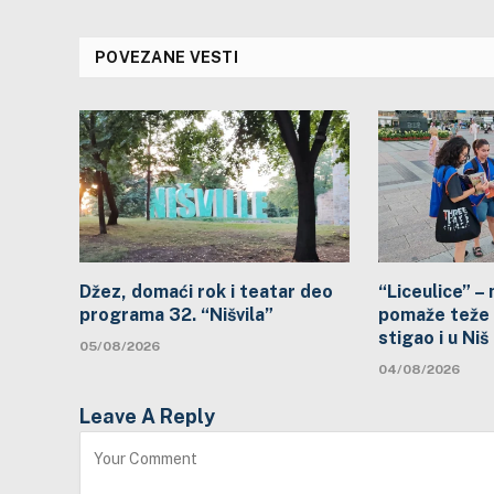
POVEZANE VESTI
Džez, domaći rok i teatar deo
“Liceulice” –
programa 32. “Nišvila”
pomaže teže 
stigao i u Niš
05/08/2026
04/08/2026
Leave A Reply