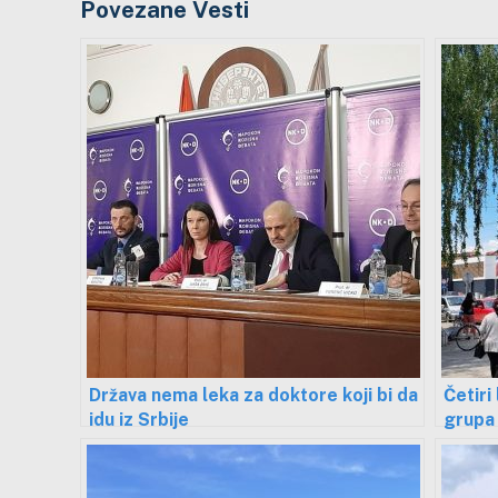
Povezane Vesti
Država nema leka za doktore koji bi da
Četiri 
idu iz Srbije
grupa 
Aleksi
kim”