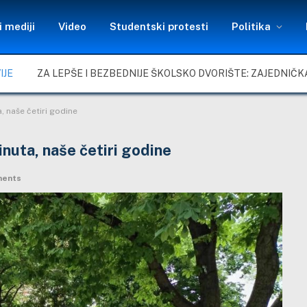
 mediji
Video
Studentski protesti
Politika
IJE
, naše četiri godine
nuta, naše četiri godine
ents