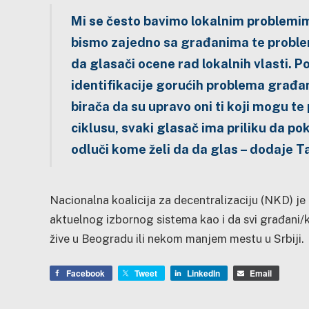
Mi se često bavimo lokalnim problemim
bismo zajedno sa građanima te probleme 
da glasači ocene rad lokalnih vlasti. Pol
identifikacije gorućih problema građa
birača da su upravo oni ti koji mogu 
ciklusu, svaki glasač ima priliku da p
odluči kome želi da da glas – dodaje T
Nacionalna koalicija za decentralizaciju (NKD) j
aktuelnog izbornog sistema kao i da svi građani/k
žive u Beogradu ili nekom manjem mestu u Srbiji.
Facebook
Tweet
LinkedIn
Email