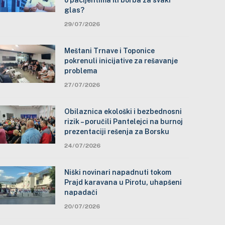
o pacijentima ili borba za svaki
glas?
29/07/2026
Meštani Trnave i Toponice
pokrenuli inicijative za rešavanje
problema
27/07/2026
Obilaznica ekološki i bezbednosni
rizik – poručili Pantelejci na burnoj
prezentaciji rešenja za Borsku
24/07/2026
Niški novinari napadnuti tokom
Prajd karavana u Pirotu, uhapšeni
napadači
20/07/2026