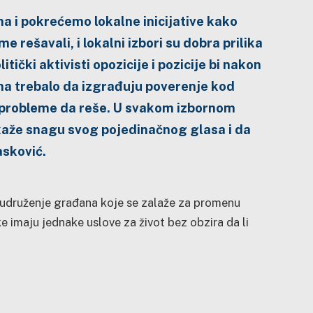
a i pokrećemo lokalne inicijative kako
rešavali, i lokalni izbori su dobra prilika
itički aktivisti opozicije i pozicije bi nakon
na trebalo da izgrađuju poverenje kod
te probleme da reše. U svakom izbornom
okaže snagu svog pojedinačnog glasa i da
asković.
e udruženje građana koje se zalaže za promenu
e imaju jednake uslove za život bez obzira da li