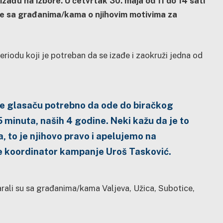
izađu na izbore. U četvrtak 30. maja od 11 do 14 sati
će sa građanima/kama o njihovim motivima za
odu koji je potreban da se izađe i zaokruži jedna od
je glasaču potrebno da ode do biračkog
5 minuta, naših 4 godine. Neki kažu da je to
, to je njihovo pravo i apelujemo na
je koordinator kampanje Uroš Tasković.
ali su sa građanima/kama Valjeva, Užica, Subotice,