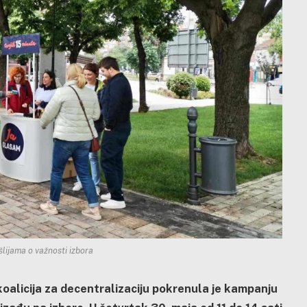
šlijama o važnosti izbora
koalicija za decentralizaciju pokrenula je kampanju