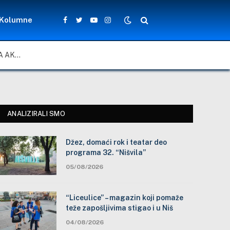
Kolumne
Facebook
Twitter
YouTube
Instagram
ZA LEPŠE I BEZBEDNIJE ŠKOLSKO DVORIŠTE: ZAJEDNIČKA AKCIJA MEŠTANA, NASTAVNIKA I ĐAKA U SELU VLASE KOD VRANJA
ANALIZIRALI SMO
Džez, domaći rok i teatar deo
programa 32. “Nišvila”
05/08/2026
“Liceulice” – magazin koji pomaže
teže zapošljivima stigao i u Niš
04/08/2026