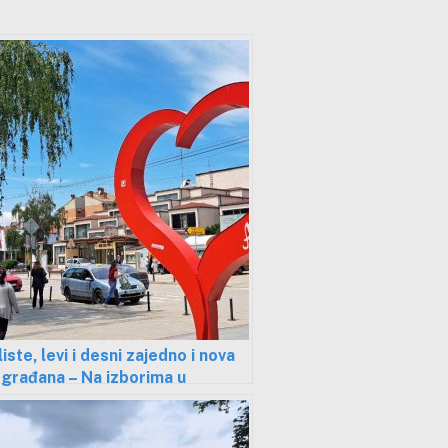
liste, levi i desni zajedno i nova
građana – Na izborima u
ncu važi sistem “ko je dobar sa