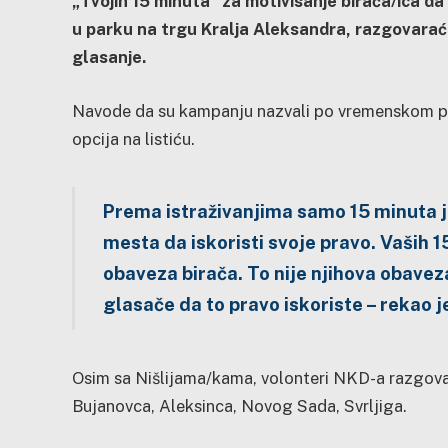
„Tvojih 15 minuta“ za motivisanje birača/ica da 
u parku na trgu Kralja Aleksandra, razgovara
glasanje.
Navode da su kampanju nazvali po vremenskom peri
opcija na listiću.
Prema istraživanjima samo 15 minuta 
mesta da iskoristi svoje pravo. Vaših 1
obaveza birača. To nije njihova obaveza
glasače da to pravo iskoriste – rekao 
Osim sa Nišlijama/kama, volonteri NKD-a razgovar
Bujanovca, Aleksinca, Novog Sada, Svrljiga.