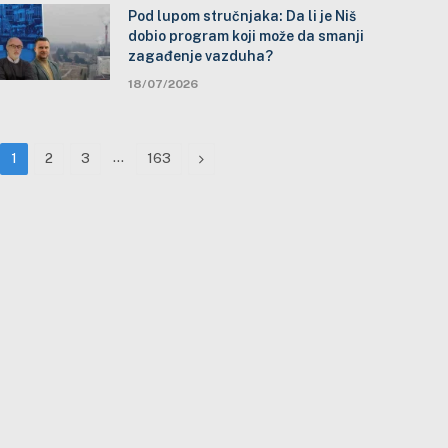
Pod lupom stručnjaka: Da li je Niš
dobio program koji može da smanji
zagađenje vazduha?
18/07/2026
…
Next
1
2
3
163