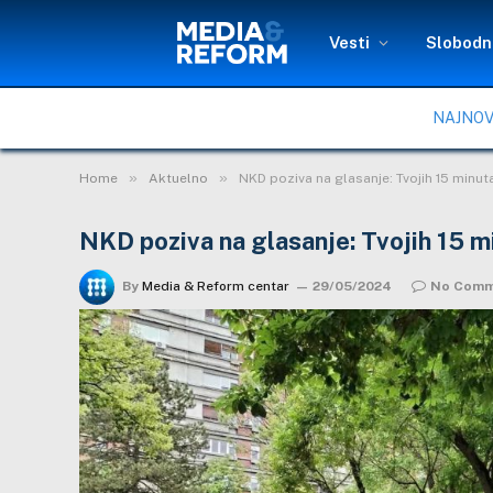
Vesti
Slobodni
NAJNOV
»
»
Home
Aktuelno
NKD poziva na glasanje: Tvojih 15 minuta
NKD poziva na glasanje: Tvojih 15 mi
By
Media & Reform centar
29/05/2024
No Comm