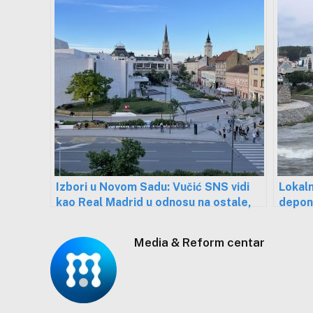
Izbori u Novom Sadu: Vučić SNS vidi
Lokaln
kao Real Madrid u odnosu na ostale,
deponi
za opoziciju ključna izlaznost
kampa
Media & Reform centar