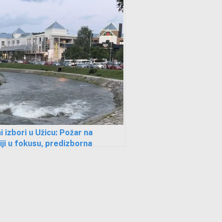
i izbori u Užicu: Požar na
ji u fokusu, predizborna
nja mlaka