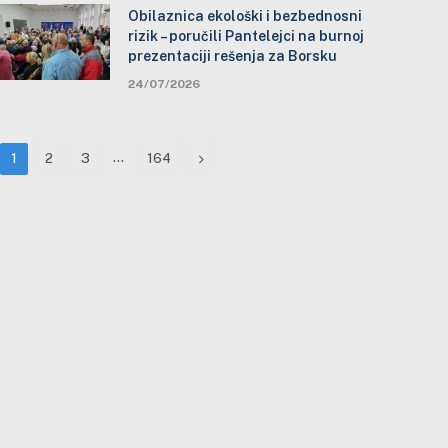
Obilaznica ekološki i bezbednosni
rizik – poručili Pantelejci na burnoj
prezentaciji rešenja za Borsku
24/07/2026
…
Next
1
2
3
164