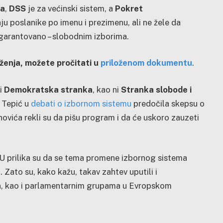
ka
,
DSS
je za većinski sistem, a
Pokret
ju poslanike po imenu i prezimenu, ali ne žele da
garantovano – slobodnim izborima.
enja, možete pročitati u
priloženom dokumentu
.
ni
Demokratska stranka
, kao ni
Stranka slobode i
 Tepić u
debati o izbornom sistemu
predočila skepsu o
ovića rekli su da pišu program i da će uskoro zauzeti
EU prilika su da se tema promene izbornog sistema
 Zato su, kako kažu, takav zahtev uputili i
jon, kao i parlamentarnim grupama u Evropskom