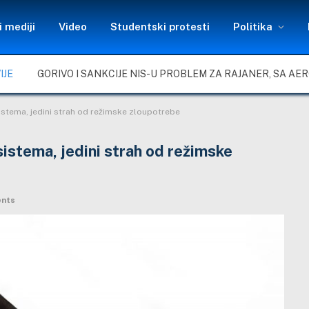
 mediji
Video
Studentski protesti
Politika
IJE
stema, jedini strah od režimske zloupotrebe
istema, jedini strah od režimske
nts