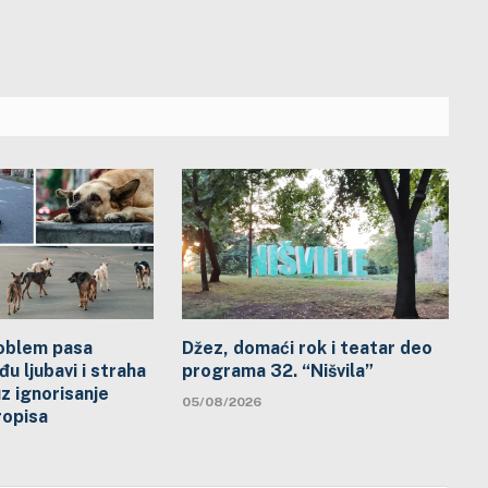
problem pasa
Džez, domaći rok i teatar deo
đu ljubavi i straha
programa 32. “Nišvila”
uz ignorisanje
05/08/2026
ropisa