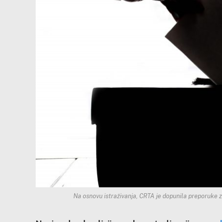
Na osnovu istraživanja, CRTA je dopunila preporuke za