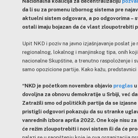
Nacionalna koalicija za decentralizaciju
pozval
da li su za promenu izbornog sistema pre najavl
aktuelni sistem odgovara, a po odgovorima – s
ostali imaju bojazan da će vlast zloupotrebiti
Upit NKD i poziv na javno izjašnjavanje poslat je 
regionalnog, lokalnog i manjinskog tipa, onih koj
nacionalne Skupštine, a trenutno raspoloženje i 
samo opozicione partije. Kako kažu, predstavnici 
“NKD je početkom novembra objavio
proglas
u 
dovoljna za obnovu demokratije u Srbiji, već d
Zatražili smo od političkih partija da se izjasne 
pristigli odgovori pokazuju da su stranke ugl
vanrednih izbora aprila 2022. One koje nisu za
će režim zloupotrebiti i novi sistem ili da će p
nalazi se u saopštenju koje je ova organizacija pr