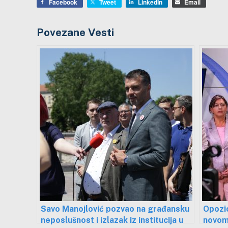
Facebook
Tweet
LinkedIn
Email
Povezane Vesti
Savo Manojlović pozvao na građansku
Opozic
neposlušnost i izlazak iz institucija u
novom