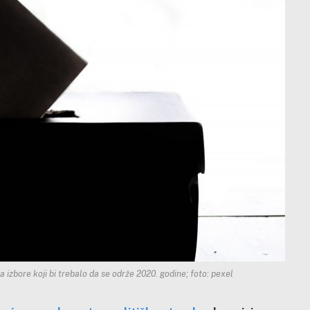
 izbore koji bi trebalo da se održe 2020. godine; foto: pexel