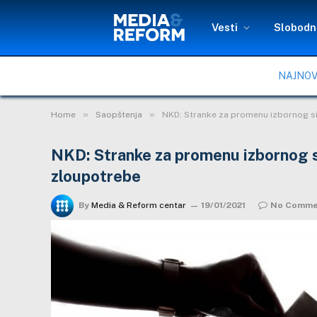
Vesti
Slobodni
NAJNOV
»
»
Home
Saopštenja
NKD: Stranke za promenu izbornog si
NKD: Stranke za promenu izbornog s
zloupotrebe
By
Media & Reform centar
19/01/2021
No Comme