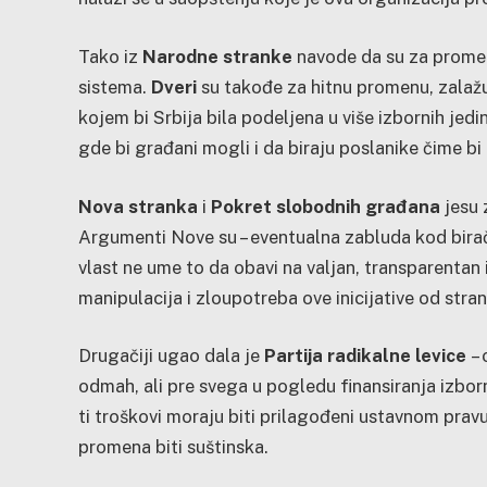
Tako iz
Narodne stranke
navode da su za prome
sistema.
Dveri
su takođe za hitnu promenu, zalaž
kojem bi Srbija bila podeljena u više izbornih je
gde bi građani mogli i da biraju poslanike čime bi 
Nova stranka
i
Pokret slobodnih građana
jesu 
Argumenti Nove su – eventualna zabluda kod birač
vlast ne ume to da obavi na valjan, transparentan 
manipulacija i zloupotreba ove inicijative od str
Drugačiji ugao dala je
Partija radikalne levice
– 
odmah, ali pre svega u pogledu finansiranja izbor
ti troškovi moraju biti prilagođeni ustavnom pravu
promena biti suštinska.