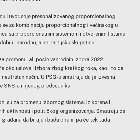
nu i uvođenje presonalizovanog proporcionalnog
u se za kombinaciju proporcionalnog i većinskog u
dinica sa proporcionalnim sistemom i otvorenim listama
dobili “narodnu, a ne partijsku skupštinu”.
za promenu, ali posle vanrednih izbora 2022.
a oko uslova i izbora zbog kratkog roka, kao i to da
i neutralan način. U PSG-u smatraju da je izvesna
ane SNS-a i njenog predsednika.
oni su za promenu izbornog sistema, iz korena i
nih aktivnosti i političkog organizovanja. Smatraju da
 građana da biraju i budu birani, pa će tek tada