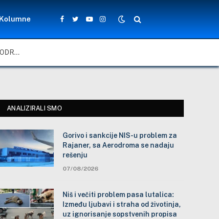
Kolumne
Facebook
Twitter
YouTube
Instagram
GORIVO I SANKCIJE NIS-U PROBLEM ZA RAJANER, SA AERODROMA SE NADAJU REŠENJU
ANALIZIRALI SMO
Gorivo i sankcije NIS-u problem za
Rajaner, sa Aerodroma se nadaju
rešenju
07/08/2026
Niš i večiti problem pasa lutalica:
Između ljubavi i straha od životinja,
uz ignorisanje sopstvenih propisa