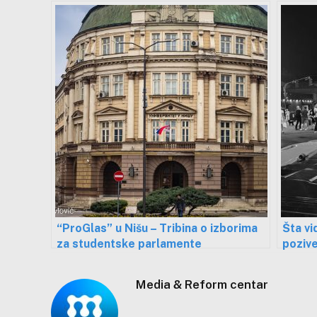
Nišu i Beogradu
uspori
“ProGlas” u Nišu – Tribina o izborima
Šta vi
za studentske parlamente
pozive
polic
Media & Reform centar