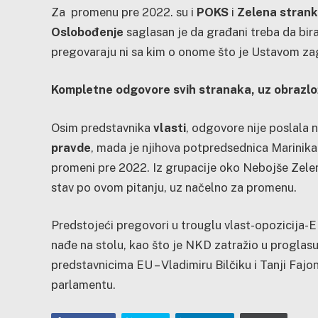
Za promenu pre 2022. su i
POKS
i
Zelena stran
Oslobođenje
saglasan je da građani treba da bira
pregovaraju ni sa kim o onome što je Ustavom za
Kompletne odgovore svih stranaka, uz obrazlož
Osim predstavnika
vlasti
, odgovore nije poslala 
pravde
, mada je njihova potpredsednica Marinika
promeni pre 2022. Iz grupacije oko Nebojše Zelen
stav po ovom pitanju, uz načelno za promenu.
Predstojeći pregovori u trouglu vlast-opozicija-
nađe na stolu, kao što je NKD zatražio u proglasu.
predstavnicima EU – Vladimiru Bilčiku i Tanji Fa
parlamentu.