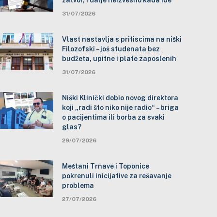
zatvor, i dalje neizvesno kada ide
31/07/2026
Vlast nastavlja s pritiscima na niški
Filozofski – još studenata bez
budžeta, upitne i plate zaposlenih
31/07/2026
Niški Klinički dobio novog direktora
koji „radi što niko nije radio“ – briga
o pacijentima ili borba za svaki
glas?
29/07/2026
Meštani Trnave i Toponice
pokrenuli inicijative za rešavanje
problema
27/07/2026