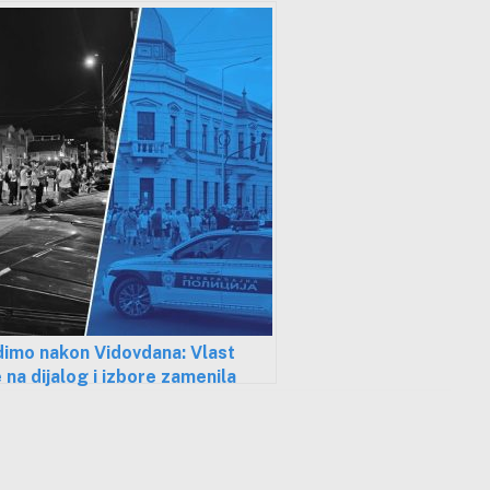
 sa “fajront tenderima”
dimo nakon Vidovdana: Vlast
 na dijalog i izbore zamenila
ijskim pendrekom