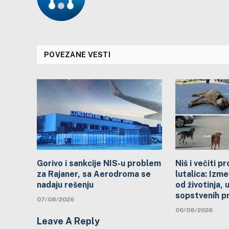
POVEZANE VESTI
Gorivo i sankcije NIS-u problem
Niš i večiti 
za Rajaner, sa Aerodroma se
lutalica: Izme
nadaju rešenju
od životinja, 
sopstvenih p
07/08/2026
06/08/2026
Leave A Reply