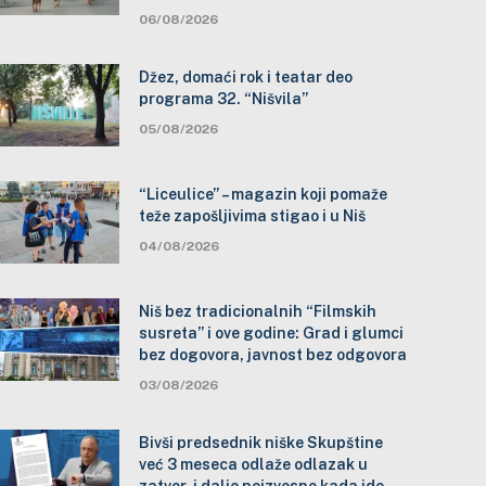
06/08/2026
Džez, domaći rok i teatar deo
programa 32. “Nišvila”
05/08/2026
“Liceulice” – magazin koji pomaže
teže zapošljivima stigao i u Niš
04/08/2026
Niš bez tradicionalnih “Filmskih
susreta” i ove godine: Grad i glumci
bez dogovora, javnost bez odgovora
03/08/2026
Bivši predsednik niške Skupštine
već 3 meseca odlaže odlazak u