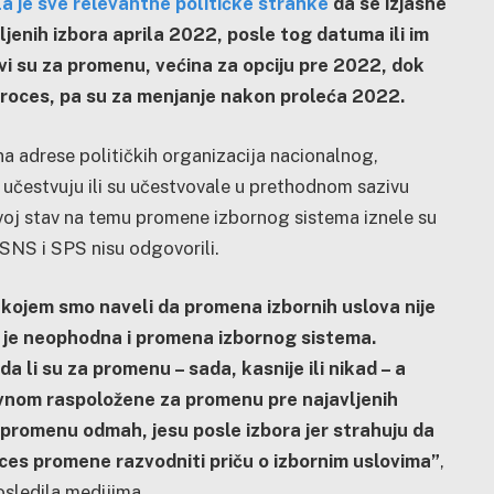
a je sve relevantne političke stranke
da se izjasne
jenih izbora aprila 2022, posle tog datuma ili im
vi su za promenu, većina za opciju pre 2022, dok
 proces, pa su za menjanje nakon proleća 2022.
na adrese političkih organizacija nacionalnog,
i učestvuju ili su učestvovale u prethodnom sazivu
svoj stav na temu promene izbornog sistema iznele su
SNS i SPS nisu odgovorili.
kojem smo naveli da promena izbornih uslova nije
a je neophodna i promena izbornog sistema.
da li su za promenu – sada, kasnije ili nikad – a
avnom raspoložene za promenu pre najavljenih
 promenu odmah, jesu posle izbora jer strahuju da
roces promene razvodniti priču o izbornim uslovima”
,
osledila medijima.