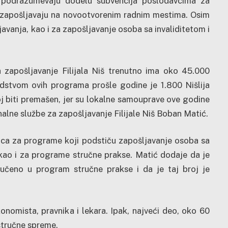
i podrazumevaju dodelu subvencija poslodavcima za
že zapošljavaju na novootvorenim radnim mestima. Osim
vanja, kao i za zapošljavanje osoba sa invaliditetom i
a zapošljavanje Filijala Niš trenutno ima oko 45.000
dstvom ovih programa prošle godine je 1.800 Nišlija
j biti premašen, jer su lokalne samouprave ove godine
onalne službe za zapošljavanje Filijale Niš Boban Matić.
aca za programe koji podstiču zapošljavanje osoba sa
 kao i za programe stručne prakse. Matić dodaje da je
jučeno u program stručne prakse i da je taj broj je
omista, pravnika i lekara. Ipak, najveći deo, oko 60
stručne spreme.