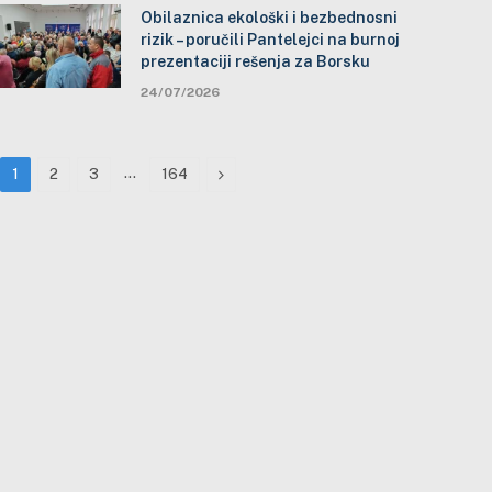
Obilaznica ekološki i bezbednosni
rizik – poručili Pantelejci na burnoj
prezentaciji rešenja za Borsku
24/07/2026
…
Next
1
2
3
164