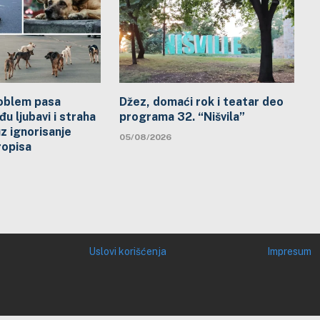
problem pasa
Džez, domaći rok i teatar deo
đu ljubavi i straha
programa 32. “Nišvila”
uz ignorisanje
05/08/2026
ropisa
Uslovi korišćenja
Impresum