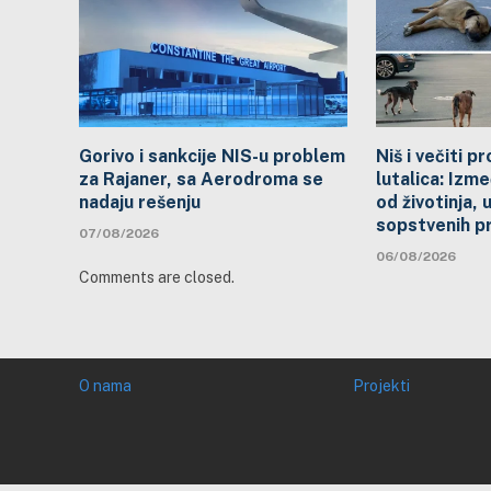
Gorivo i sankcije NIS-u problem
Niš i večiti 
za Rajaner, sa Aerodroma se
lutalica: Izme
nadaju rešenju
od životinja, 
sopstvenih p
07/08/2026
06/08/2026
Comments are closed.
O nama
Projekti