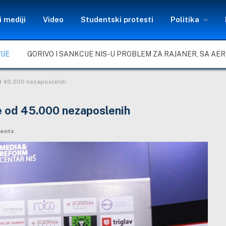
 mediji
Video
Studentski protesti
Politika
IJE
d 45.000 nezaposlenih
e od 45.000 nezaposlenih
ents