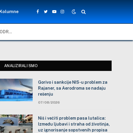
Kolumne
Facebook
Twitter
YouTube
Instagram
GORIVO I SANKCIJE NIS-U PROBLEM ZA RAJANER, SA AERODROMA SE NADAJU REŠENJU
ANALIZIRALI SMO
Gorivo i sankcije NIS-u problem za
Rajaner, sa Aerodroma se nadaju
rešenju
07/08/2026
Niš i večiti problem pasa lutalica:
Između ljubavi i straha od životinja,
uz ignorisanje sopstvenih propisa