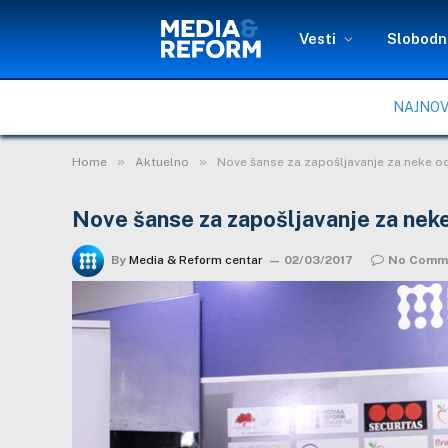
Vesti
Slobodni
NAJNOV
»
»
Home
Aktuelno
Nove šanse za zapošljavanje za neke o
Nove šanse za zapošljavanje za nek
By
Media & Reform centar
02/03/2017
No Comm