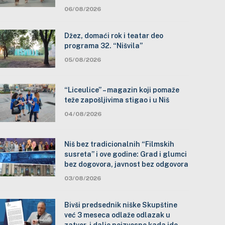
06/08/2026
Džez, domaći rok i teatar deo
programa 32. “Nišvila”
05/08/2026
“Liceulice” – magazin koji pomaže
teže zapošljivima stigao i u Niš
04/08/2026
Niš bez tradicionalnih “Filmskih
susreta” i ove godine: Grad i glumci
bez dogovora, javnost bez odgovora
03/08/2026
Bivši predsednik niške Skupštine
već 3 meseca odlaže odlazak u