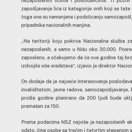
nezaposlenim licima i poslodavcima. Ti poziv
zapošljavanje lica iz kategorije onih koji se te
toga one su namenjene i podsticanju samozapošlja
pripadnika nacionalnih manjina.
„Na teritoriji koju pokriva Nacionalna služba z
nezaposlenih, a samo u Nišu oko 30.000. Posre
zaposleno, a očekujemo da će ove godine taj bro
izdvojile više sredstava“, izjavio je direktor Naci
On dodaje da je najveće interesovanje poslodav
invaliditetom, javne radove, samozapošljavanje,
prošle godine planirano da 200 ljudi bude ukl
premašen za 150.
Prema podacima NSZ najviše je nezaposlenih ekon
odsto, čine osobe sa trećim i četvrtim stepenom 