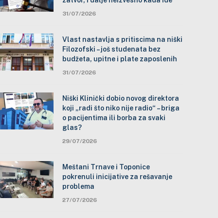
zatvor, i dalje neizvesno kada ide
31/07/2026
Vlast nastavlja s pritiscima na niški
Filozofski – još studenata bez
budžeta, upitne i plate zaposlenih
31/07/2026
Niški Klinički dobio novog direktora
koji „radi što niko nije radio“ – briga
o pacijentima ili borba za svaki
glas?
29/07/2026
Meštani Trnave i Toponice
pokrenuli inicijative za rešavanje
problema
27/07/2026