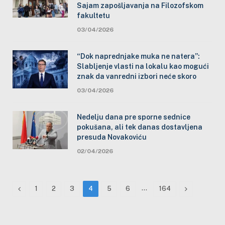
Sajam zapošljavanja na Filozofskom
fakultetu
03/04/2026
“Dok naprednjake muka ne natera”:
Slabljenje vlasti na lokalu kao mogući
znak da vanredni izbori neće skoro
03/04/2026
Nedelju dana pre sporne sednice
pokušana, ali tek danas dostavljena
presuda Novakoviću
02/04/2026
Previous
…
Next
1
2
3
4
5
6
164