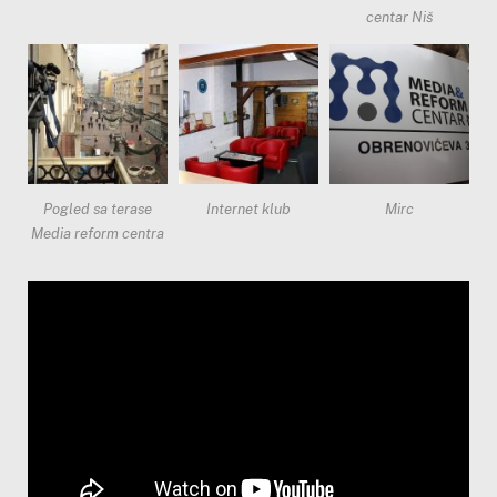
centar Niš
Pogled sa terase
Internet klub
Mirc
Media reform centra