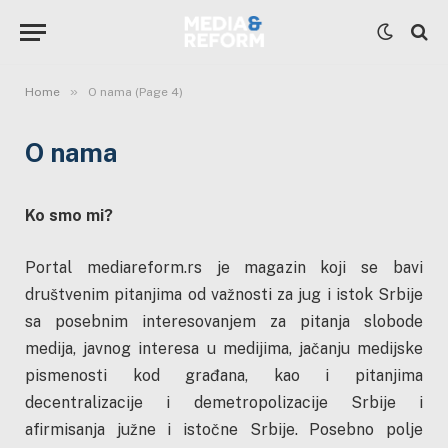
»
Home
O nama (Page 4)
O nama
Ko smo mi?
Portal mediareform.rs je magazin koji se bavi
društvenim pitanjima od važnosti za jug i istok Srbije
sa posebnim interesovanjem za pitanja slobode
medija, javnog interesa u medijima, jačanju medijske
pismenosti kod građana, kao i pitanjima
decentralizacije i demetropolizacije Srbije i
afirmisanja južne i istočne Srbije. Posebno polje