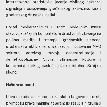
interesovanja predstavlja jačanje civilnog sektora,
izgradnja i osnaživanje građanskog aktivizma, kao i
građanskog društva u celini.
Portal mediareform.rs u formi nedeljnika iznosi
stavove značajnih komentatora društvenih zbivanja na
poljima medija i štampe, građanskih sloboda,
građanskog aktivizma, organizacije i delovanja NVO
sektora, održivog razvoja, decentralizacije i
demetropolizacije Srbije, afirmacije kulture i
kulturnoistorijskog nasleđa južne i istočne Srbije i
slično.
Naše vrednosti
U svom radu zalažemo se za slobodu govora i misli;
promociju prava manjina; toleranciju različitih grupa u