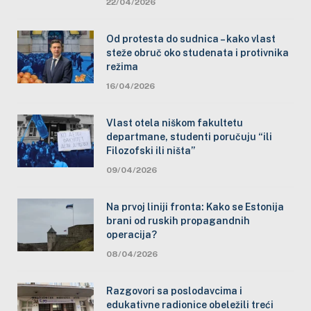
22/04/2026
Od protesta do sudnica – kako vlast
steže obruč oko studenata i protivnika
režima
16/04/2026
Vlast otela niškom fakultetu
departmane, studenti poručuju “ili
Filozofski ili ništa”
09/04/2026
Na prvoj liniji fronta: Kako se Estonija
brani od ruskih propagandnih
operacija?
08/04/2026
Razgovori sa poslodavcima i
edukativne radionice obeležili treći