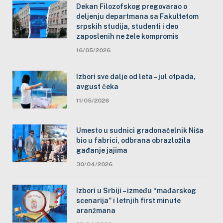
Dekan Filozofskog pregovarao o
deljenju departmana sa Fakultetom
srpskih studija, studenti i deo
zaposlenih ne žele kompromis
16/05/2026
Izbori sve dalje od leta – jul otpada,
avgust čeka
11/05/2026
Umesto u sudnici gradonačelnik Niša
bio u fabrici, odbrana obrazložila
gađanje jajima
30/04/2026
Izbori u Srbiji – između “mađarskog
scenarija” i letnjih first minute
aranžmana