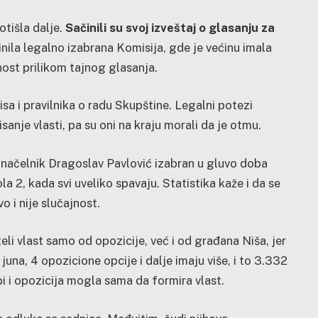
otišla dalje.
Sačinili su svoj izveštaj o glasanju za
ačinila legalno izabrana Komisija, gde je većinu imala
rnost prilikom tajnog glasanja.
sa i pravilnika o radu Skupštine. Legalni potezi
sanje vlasti, pa su oni na kraju morali da je otmu.
donačelnik Dragoslav Pavlović izabran u gluvo doba
a 2, kada svi uveliko spavaju. Statistika kaže i da se
 i nije slučajnost.
teli vlast samo od opozicije, već i od građana Niša, jer
una, 4 opozicione opcije i dalje imaju više, i to 3.332
i bi i opozicija mogla sama da formira vlast.