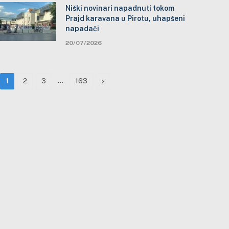
Niški novinari napadnuti tokom
Prajd karavana u Pirotu, uhapšeni
napadači
20/07/2026
…
Next
1
2
3
163