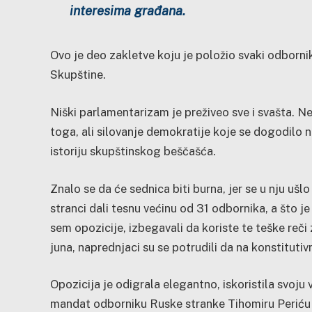
interesima građana.
Ovo je deo zakletve koju je položio svaki odborni
Skupštine.
Niški parlamentarizam je preživeo sve i svašta. N
toga, ali silovanje demokratije koje se dogodilo n
istoriju skupštinskog beščašća.
Znalo se da će sednica biti burna, jer se u nju ušl
stranci dali tesnu većinu od 31 odbornika, a što j
sem opozicije, izbegavali da koriste te teške reči 
juna, naprednjaci su se potrudili da na konstituti
Opozicija je odigrala elegantno, iskoristila svoju 
mandat odborniku Ruske stranke Tihomiru Periću z