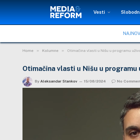
Vesti
Slobodni
NAJNOV
»
»
Home
Kolumne
Otimačina vlasti u Nišu u programu uživ
Otimačina vlasti u Nišu u programu 
By
Aleksandar Stankov
15/08/2024
No Commen