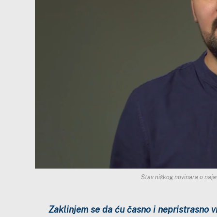
Stav niškog novinara o naj
Zaklinjem se da ću časno i nepristrasno v