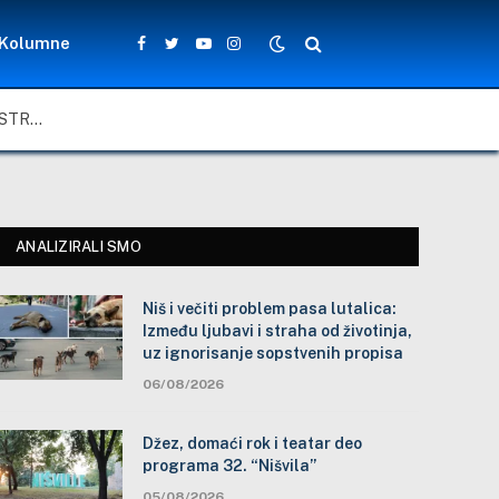
Kolumne
Facebook
Twitter
YouTube
Instagram
NIŠ I VEČITI PROBLEM PASA LUTALICA: IZMEĐU LJUBAVI I STRAHA OD ŽIVOTINJA, UZ IGNORISANJE SOPSTVENIH PROPISA
ANALIZIRALI SMO
Niš i večiti problem pasa lutalica:
Između ljubavi i straha od životinja,
uz ignorisanje sopstvenih propisa
06/08/2026
Džez, domaći rok i teatar deo
programa 32. “Nišvila”
05/08/2026