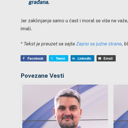
građana.
Jer zaklinjanje samo u čast i moral se više ne važe,
imali.
* Tekst je preuzet sa sajta
Zapisi sa južne strane
, 
Facebook
Tweet
LinkedIn
Email
Povezane Vesti