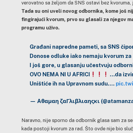
verovatno sa željom da SNS ostavi bez kvoruma, j
Tada su oni uveli novog odbornika, kome još n
fingirajući kvorum, prvo su glasali za njegov m
programu uživo.
Građani napredne pameti, sa SNS čipom
Donose odluke iako nemaju kvorum za r
I još gore, u glasanju učestvuju odborn
OVO NEMA NI U AFRICI
…da izvi
Uništiće ih na Upravnom sudu.…
pic.t
— Aθαμαη ζαΓλιβλιαηςκι (@atamanza
Naravno, nije sporno da odbornik glasa sam za s
kada postoji kvorum za rad. Što ovde nije bio sluč