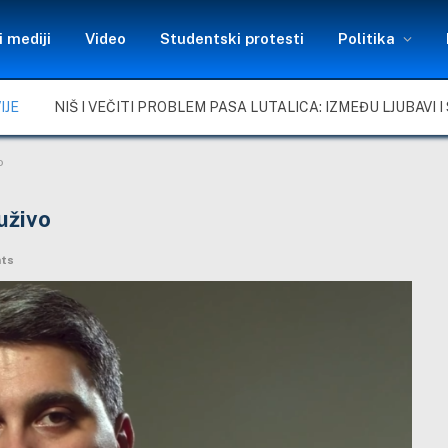
 mediji
Video
Studentski protesti
Politika
IJE
o
uživo
ts