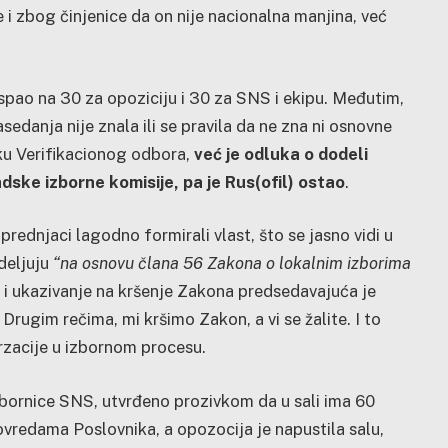
e i zbog činjenice da on nije nacionalna manjina, već
pao na 30 za opoziciju i 30 za SNS i ekipu. Međutim,
danja nije znala ili se pravila da ne zna ni osnovne
ku Verifikacionog odbora,
već je odluka o dodeli
ke izborne komisije, pa je Rus(ofil) ostao
.
prednjaci lagodno formirali vlast, što se jasno vidi u
deljuju
“na osnovu člana 56 Zakona o lokalnim izborima
e i ukazivanje na kršenje Zakona predsedavajuća je
Drugim rečima, mi kršimo Zakon, a vi se žalite. I to
rzacije u izbornom procesu.
bornice SNS, utvrđeno prozivkom da u sali ima 60
ovredama Poslovnika, a opozocija je napustila salu,