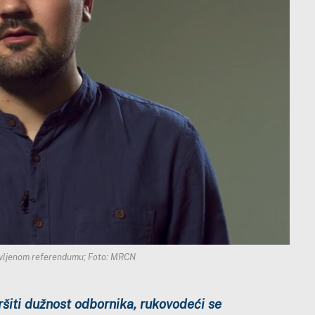
avljenom referendumu; Foto: MRCN
ršiti dužnost odbornika, rukovodeći se