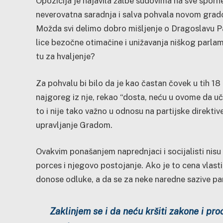
Opozicija je najavila žalbe sudovima na sve sporn
neverovatna saradnja i salva pohvala novom grado
Možda svi delimo dobro mišljenje o Dragoslavu Pavl
lice bezočne otimačine i unižavanja niškog parlam
tu za hvaljenje?
Za pohvalu bi bilo da je kao častan čovek u tih 18 
najgoreg iz nje, rekao “dosta, neću u ovome da uče
to i nije tako važno u odnosu na partijske direkti
upravljanje Gradom.
Ovakvim ponašanjem naprednjaci i socijalisti nisu 
porces i njegovo postojanje. Ako je to cena vlasti,
donose odluke, a da se za neke naredne sazive pa
Zaklinjem se i da neću kršiti zakone i pro