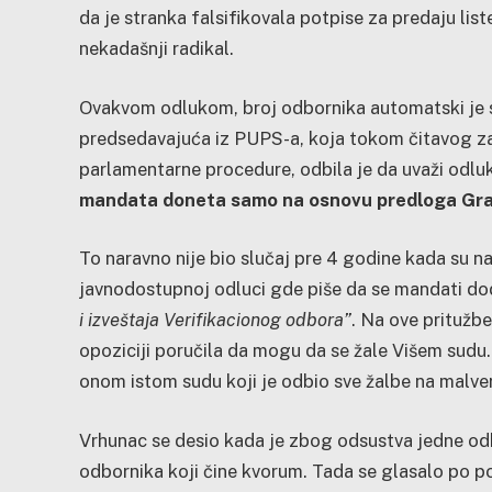
da je stranka falsifikovala potpise za predaju list
nekadašnji radikal.
Ovakvom odlukom, broj odbornika automatski je s
predsedavajuća iz PUPS-a, koja tokom čitavog zase
parlamentarne procedure, odbila je da uvaži odlu
mandata doneta samo na osnovu predloga Grads
To naravno nije bio slučaj pre 4 godine kada su na
javnodostupnoj odluci gde piše da se mandati do
i izveštaja Verifikacionog odbora”
. Na ove pritužb
opoziciji poručila da mogu da se žale Višem sudu. 
onom istom sudu koji je odbio sve žalbe na malve
Vrhunac se desio kada je zbog odsustva jedne od
odbornika koji čine kvorum. Tada se glasalo po p