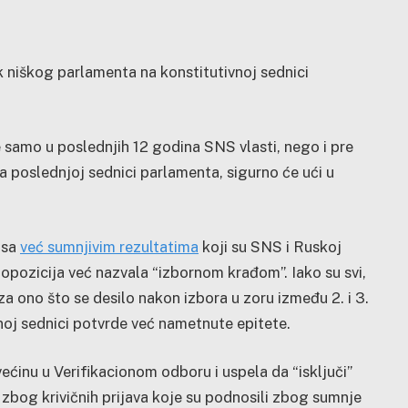
k niškog parlamenta na konstitutivnoj sednici
e samo u poslednjih 12 godina SNS vlasti, nego i pre
a poslednjoj sednici parlamenta, sigurno će ući u
o sa
već sumnjivim rezultatima
koji su SNS i Ruskoj
e opozicija već nazvala “izbornom krađom”. Iako su svi,
za ono što se desilo nakon izbora u zoru između 2. i 3.
vnoj sednici potvrde već nametnute epitete.
većinu u Verifikacionom odboru i uspela da “isključi”
bog krivičnih prijava koje su podnosili zbog sumnje