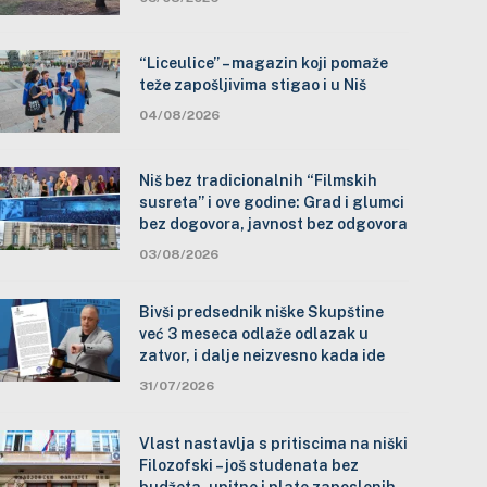
“Liceulice” – magazin koji pomaže
teže zapošljivima stigao i u Niš
04/08/2026
Niš bez tradicionalnih “Filmskih
susreta” i ove godine: Grad i glumci
bez dogovora, javnost bez odgovora
03/08/2026
Bivši predsednik niške Skupštine
već 3 meseca odlaže odlazak u
zatvor, i dalje neizvesno kada ide
31/07/2026
Vlast nastavlja s pritiscima na niški
Filozofski – još studenata bez