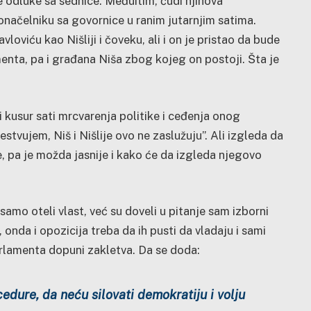
e odluke sa sednice. Međuitim, čudi njihova
načelniku sa govornice u ranim jutarnjim satima.
oviću kao Nišliji i čoveku, ali i on je pristao da bude
enta, pa i građana Niša zbog kojeg on postoji. Šta je
i kusur sati mrcvarenja politike i ceđenja onog
stvujem, Niš i Nišlije ovo ne zaslužuju”. Ali izgleda da
ve, pa je možda jasnije i kako će da izgleda njegovo
samo oteli vlast, već su doveli u pitanje sam izborni
 onda i opozicija treba da ih pusti da vladaju i sami
rlamenta dopuni zakletva. Da se doda:
cedure, da neću silovati demokratiju i volju