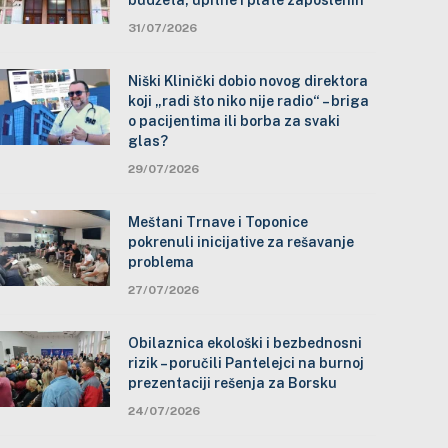
budžeta, upitne i plate zaposlenih
31/07/2026
Niški Klinički dobio novog direktora
koji „radi što niko nije radio“ – briga
o pacijentima ili borba za svaki
glas?
29/07/2026
Meštani Trnave i Toponice
pokrenuli inicijative za rešavanje
problema
27/07/2026
Obilaznica ekološki i bezbednosni
rizik – poručili Pantelejci na burnoj
prezentaciji rešenja za Borsku
24/07/2026