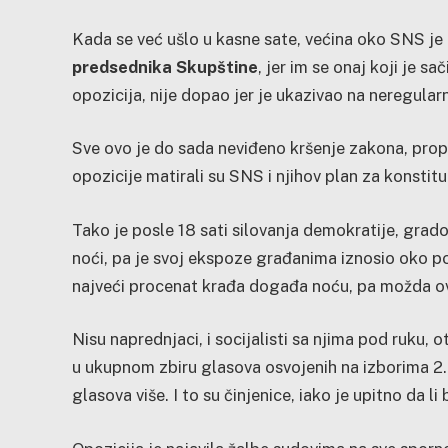
Kada se već ušlo u kasne sate, većina oko SNS je 
predsednika Skupštine
, jer im se onaj koji je s
opozicija, nije dopao jer je ukazivao na neregula
Sve ovo je do sada neviđeno kršenje zakona, propi
opozicije matirali su SNS i njihov plan za konstitui
Tako je posle 18 sati silovanja demokratije, gra
noći, pa je svoj ekspoze građanima iznosio oko pol
najveći procenat krađa događa noću, pa možda ovo
Nisu naprednjaci, i socijalisti sa njima pod ruku, o
u ukupnom zbiru glasova osvojenih na izborima 2. j
glasova više. I to su činjenice, iako je upitno da l