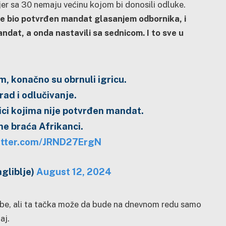
er sa 30 nemaju većinu kojom bi donosili odluke.
ije bio potvrđen mandat glasanjem odbornika, i
andat, a onda nastavili sa sednicom. I to sve u
, konačno su obrnuli igricu.
ad i odlučivanje.
ici kojima nije potvrđen mandat.
ne braća Afrikanci.
witter.com/JRND27ErgN
gliblje)
August 12, 2024
ebe, ali ta tačka može da bude na dnevnom redu samo
aj.