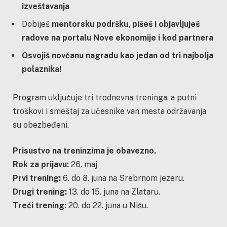
izveštavanja
Dobiješ
mentorsku podršku, pišeš i objavljuješ
radove na portalu Nove ekonomije i kod partnera
Osvojiš novčanu nagradu kao jedan od tri najbolja
polaznika!
Program uključuje tri trodnevna treninga, a putni
troškovi i smeštaj za učesnike van mesta održavanja
su obezbeđeni.
Prisustvo na treninzima je obavezno.
Rok za prijavu:
26. maj
Prvi trening:
6. do 8. juna na Srebrnom jezeru.
Drugi trening:
13. do 15. juna na Zlataru.
Treći trening:
20. do 22. juna u Nišu.