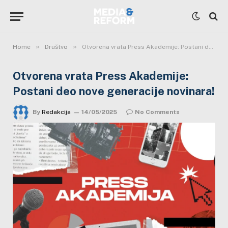
»
»
Home
Društvo
Otvorena vrata Press Akademije: Postani deo nove generacije novinara!
Otvorena vrata Press Akademije:
Postani deo nove generacije novinara!
By
Redakcija
14/05/2025
No Comments