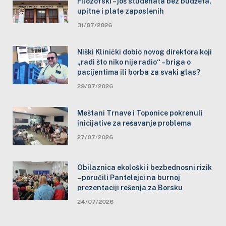
Filozofski – još studenata bez budžeta,
upitne i plate zaposlenih
31/07/2026
Niški Klinički dobio novog direktora koji
„radi što niko nije radio“ – briga o
pacijentima ili borba za svaki glas?
29/07/2026
Meštani Trnave i Toponice pokrenuli
inicijative za rešavanje problema
27/07/2026
Obilaznica ekološki i bezbednosni rizik
– poručili Pantelejci na burnoj
prezentaciji rešenja za Borsku
24/07/2026