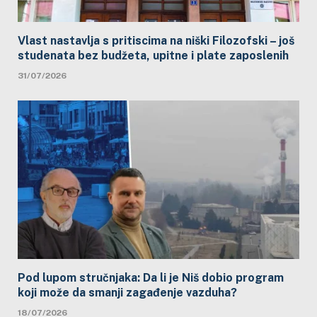
Vlast nastavlja s pritiscima na niški Filozofski – još
studenata bez budžeta, upitne i plate zaposlenih
31/07/2026
Pod lupom stručnjaka: Da li je Niš dobio program
koji može da smanji zagađenje vazduha?
18/07/2026