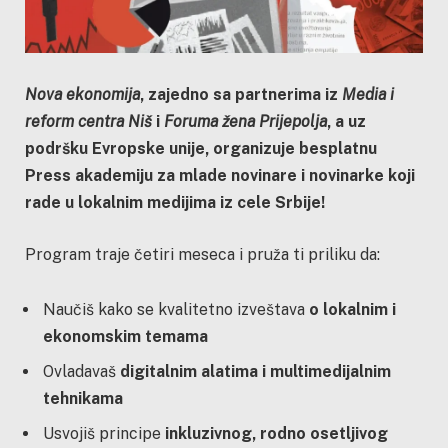
Nova ekonomija
, zajedno sa partnerima iz
Media i
reform centra Niš
i
Foruma žena Prijepolja
, a uz
podršku Evropske unije, organizuje besplatnu
Press akademiju za mlade novinare i novinarke koji
rade u lokalnim medijima iz cele Srbije!
Program traje četiri meseca i pruža ti priliku da:
Naučiš kako se kvalitetno izveštava
o lokalnim i
ekonomskim temama
Ovladavaš
digitalnim alatima i multimedijalnim
tehnikama
Usvojiš principe
inkluzivnog, rodno osetljivog