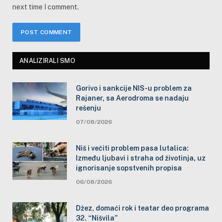
next time I comment.
ANALIZIRALI SMO
Gorivo i sankcije NIS-u problem za
Rajaner, sa Aerodroma se nadaju
rešenju
07/08/2026
Niš i večiti problem pasa lutalica:
Između ljubavi i straha od životinja, uz
ignorisanje sopstvenih propisa
06/08/2026
Džez, domaći rok i teatar deo programa
32. “Nišvila”