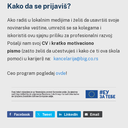
Kako da se prijaviš?
Ako radiš u lokalnim medijima i želiš da usavršiš svoje
novinarske veštine, umrežiš se sa kolegama i
iskoristiš ovu sjajnu priliku za profesionalni razvoj:
Pošalji nam svoj
CV
i
kratko motivaciono
pismo
(zašto želiš da učestvuješ i kako će ti ova škola
pomoći u karijeri) na:
kancelarija@big.co.rs
Ceo program pogledaj
ovde
!
Facebook
Tweet
LinkedIn
Email