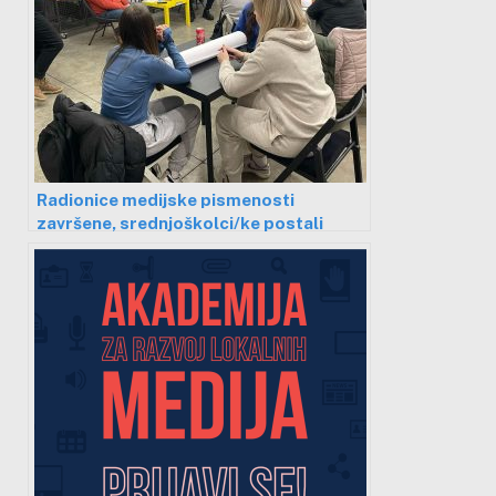
Radionice medijske pismenosti
završene, srednjoškolci/ke postali
vršnjački edukatori