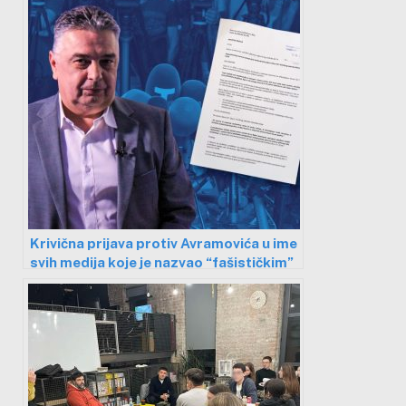
Krivična prijava protiv Avramovića u ime
svih medija koje je nazvao “fašističkim”