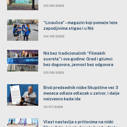
05/08/2026
“Liceulice” – magazin koji pomaže teže
zapošljivima stigao i u Niš
04/08/2026
Niš bez tradicionalnih “Filmskih
susreta” i ove godine: Grad i glumci
bez dogovora, javnost bez odgovora
03/08/2026
Bivši predsednik niške Skupštine već 3
meseca odlaže odlazak u zatvor, i dalje
neizvesno kada ide
31/07/2026
Vlast nastavlja s pritiscima na niški