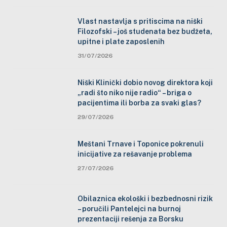
Vlast nastavlja s pritiscima na niški
Filozofski – još studenata bez budžeta,
upitne i plate zaposlenih
31/07/2026
Niški Klinički dobio novog direktora koji
„radi što niko nije radio“ – briga o
pacijentima ili borba za svaki glas?
29/07/2026
Meštani Trnave i Toponice pokrenuli
inicijative za rešavanje problema
27/07/2026
Obilaznica ekološki i bezbednosni rizik
– poručili Pantelejci na burnoj
prezentaciji rešenja za Borsku