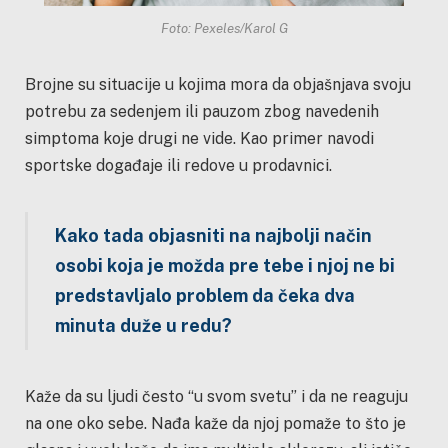
Foto: Pexeles/Karol G
Brojne su situacije u kojima mora da objašnjava svoju
potrebu za sedenjem ili pauzom zbog navedenih
simptoma koje drugi ne vide. Kao primer navodi
sportske događaje ili redove u prodavnici.
Kako tada objasniti na najbolji način
osobi koja je možda pre tebe i njoj ne bi
predstavljalo problem da čeka dva
minuta duže u redu?
Kaže da su ljudi često “u svom svetu” i da ne reaguju
na one oko sebe. Nađa kaže da njoj pomaže to što je