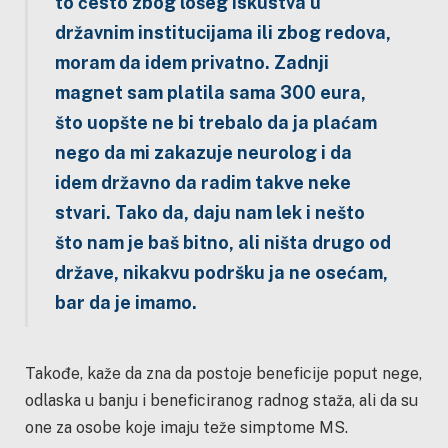
to često zbog lošeg iskustva u
državnim institucijama ili zbog redova,
moram da idem privatno. Zadnji
magnet sam platila sama 300 eura,
što uopšte ne bi trebalo da ja plaćam
nego da mi zakazuje neurolog i da
idem državno da radim takve neke
stvari. Tako da, daju nam lek i nešto
što nam je baš bitno, ali ništa drugo od
države, nikakvu podršku ja ne osećam,
bar da je imamo.
Takođe, kaže da zna da postoje beneficije poput nege,
odlaska u banju i beneficiranog radnog staža, ali da su
one za osobe koje imaju teže simptome MS.