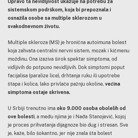
Upravo ta nevidljivost ukazuje na potrebu za
sistemskom podrškom, koja bi prepoznala i
osnažila osobe sa multiple sklerozom u
svakodnevnom životu.
Multiple skleroza (MS) je hronična autoimuna bolest
koja zahvata centralni nervni sistem, mozak i kičmenu
moždinu. Ona izaziva širok spektar simptoma, od
vidljivih do potpuno nevidljivih. Dok simptomi poput
facijalisa (paralize lice), drhtanja ruku ili upotrebe
štapa i kolica, lako privlače pažnju okoline,
većina
simptoma ostaje skrivena.
U Srbiji trenutno ima
oko 9.000 osoba obolelih od
ove bolesti
, a među njima je i Nađa Stanojević, kojoj
je proces prihvatanja dijagnoze bio dug i stresan. Sve
je, kaže, bilo šokantno, jer nije znala šta bolest