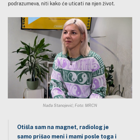
podrazumeva, niti kako će uticati na njen život.
Nađa Stanojević; Foto: MRCN
Otišla sam na magnet, radiolog je
samo prišao meni i mami posle toga i