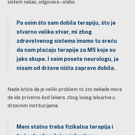
sistem našao, odgovara – slabo.
Pa osim što sam dobila terapiju, što je
stvarno velika stvar, mi zbog
zdravstvenog sistema imamo tu sreću
da nam plaćaju terapije za MS koje su
jako skupe. I osim posete neurologu, ja
nisam od države ništa zapravo dobila.
Nađa ističe da je veliki problem to što nekada mora
da ide privatno kod lekara, zbog lošeg iskustva u
državnim institucijama.
Meni stalno treba fizikalna terapija i