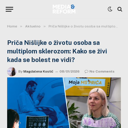
»
»
Home
Aktuelno
Priča Nišlijke o životu osoba sa multiplom sklerozom: Kako se živi kada se bolest ne vidi?
Priča Nišlijke o životu osoba sa
multiplom sklerozom: Kako se živi
kada se bolest ne vidi?
By
Magdalena Kostić
08/01/2026
No Comments