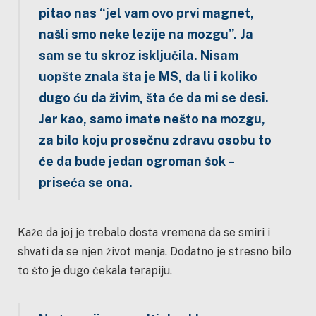
pitao nas “jel vam ovo prvi magnet,
našli smo neke lezije na mozgu”. Ja
sam se tu skroz isključila. Nisam
uopšte znala šta je MS, da li i koliko
dugo ću da živim, šta će da mi se desi.
Jer kao, samo imate nešto na mozgu,
za bilo koju prosečnu zdravu osobu to
će da bude jedan ogroman šok –
priseća se ona.
Kaže da joj je trebalo dosta vremena da se smiri i
shvati da se njen život menja. Dodatno je stresno bilo
to što je dugo čekala terapiju.