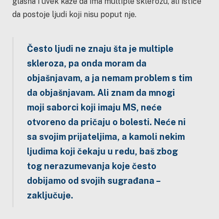
glasna i uvek kaže da ima multiple sklerozu, ali ističe
da postoje ljudi koji nisu poput nje.
Često ljudi ne znaju šta je multiple
skleroza, pa onda moram da
objašnjavam, a ja nemam problem s tim
da objašnjavam. Ali znam da mnogi
moji saborci koji imaju MS, neće
otvoreno da pričaju o bolesti. Neće ni
sa svojim prijateljima, a kamoli nekim
ljudima koji čekaju u redu, baš zbog
tog nerazumevanja koje često
dobijamo od svojih sugrađana –
zaključuje.