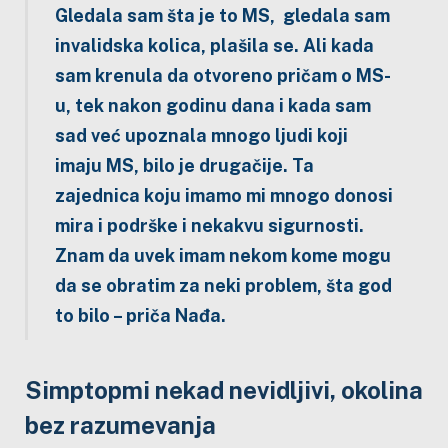
Gledala sam šta je to MS, gledala sam
invalidska kolica, plašila se. Ali kada
sam krenula da otvoreno pričam o MS-
u, tek nakon godinu dana i kada sam
sad već upoznala mnogo ljudi koji
imaju MS, bilo je drugačije. Ta
zajednica koju imamo mi mnogo donosi
mira i podrške i nekakvu sigurnosti.
Znam da uvek imam nekom kome mogu
da se obratim za neki problem, šta god
to bilo – priča Nađa.
Simptopmi nekad nevidljivi, okolina
bez razumevanja