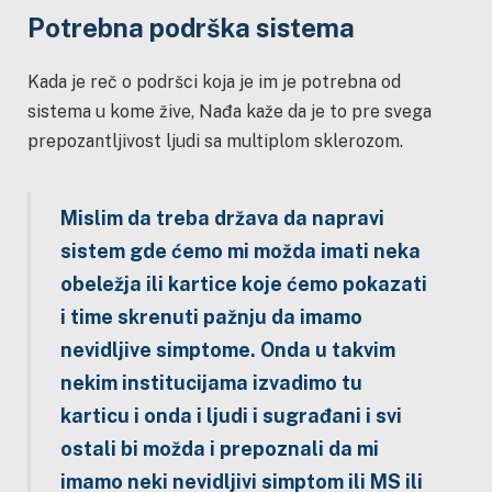
Potrebna podrška sistema
Kada je reč o podršci koja je im je potrebna od
sistema u kome žive, Nađa kaže da je to pre svega
prepozantljivost ljudi sa multiplom sklerozom.
Mislim da treba država da napravi
sistem gde ćemo mi možda imati neka
obeležja ili kartice koje ćemo pokazati
i time skrenuti pažnju da imamo
nevidljive simptome. Onda u takvim
nekim institucijama izvadimo tu
karticu i onda i ljudi i sugrađani i svi
ostali bi možda i prepoznali da mi
imamo neki nevidljivi simptom ili MS ili