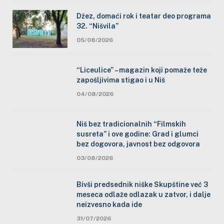
Džez, domaći rok i teatar deo programa
32. “Nišvila”
05/08/2026
“Liceulice” – magazin koji pomaže teže
zapošljivima stigao i u Niš
04/08/2026
Niš bez tradicionalnih “Filmskih
susreta” i ove godine: Grad i glumci
bez dogovora, javnost bez odgovora
03/08/2026
Bivši predsednik niške Skupštine već 3
meseca odlaže odlazak u zatvor, i dalje
neizvesno kada ide
31/07/2026