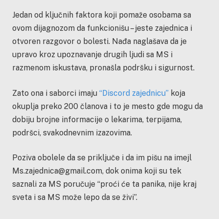
Jedan od ključnih faktora koji pomaže osobama sa
ovom dijagnozom da funkcionišu – jeste zajednica i
otvoren razgovor o bolesti. Nađa naglašava da je
upravo kroz upoznavanje drugih ljudi sa MS i
razmenom iskustava, pronašla podršku i sigurnost.
Zato ona i saborci imaju
“Discord zajednicu”
koja
okuplja preko 200 članova i to je mesto gde mogu da
dobiju brojne informacije o lekarima, terpijama,
podršci, svakodnevnim izazovima.
Poziva obolele da se priključe i da im pišu na imejl
Ms.zajednica@gmail.com, dok onima koji su tek
saznali za MS poručuje “proći će ta panika, nije kraj
sveta i sa MS može lepo da se živi”.