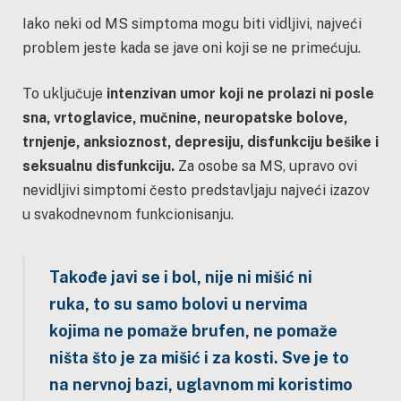
Iako neki od MS simptoma mogu biti vidljivi, najveći
problem jeste kada se jave oni koji se ne primećuju.
To uključuje
intenzivan umor koji ne prolazi ni posle
sna, vrtoglavice, mučnine, neuropatske bolove,
trnjenje, anksioznost, depresiju, disfunkciju bešike i
seksualnu disfunkciju.
Za osobe sa MS, upravo ovi
nevidljivi simptomi često predstavljaju najveći izazov
u svakodnevnom funkcionisanju.
Takođe javi se i bol, nije ni mišić ni
ruka, to su samo bolovi u nervima
kojima ne pomaže brufen, ne pomaže
ništa što je za mišić i za kosti. Sve je to
na nervnoj bazi, uglavnom mi koristimo