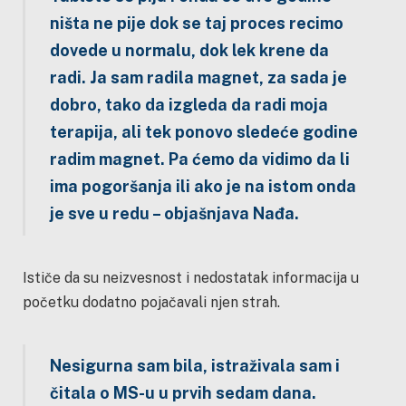
ništa ne pije dok se taj proces recimo
dovede u normalu, dok lek krene da
radi. Ja sam radila magnet, za sada je
dobro, tako da izgleda da radi moja
terapija, ali tek ponovo sledeće godine
radim magnet. Pa ćemo da vidimo da li
ima pogoršanja ili ako je na istom onda
je sve u redu – objašnjava Nađa.
Ističe da su neizvesnost i nedostatak informacija u
početku dodatno pojačavali njen strah.
Nesigurna sam bila, istraživala sam i
čitala o MS-u u prvih sedam dana.