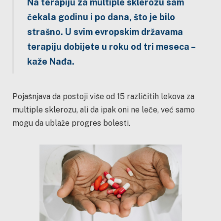
Na terapiju za multiple sklerozu sam
čekala godinu i po dana, što je bilo
strašno. U svim evropskim državama
terapiju dobijete u roku od tri meseca –
kaže Nađa.
Pojašnjava da postoji više od 15 različitih lekova za
multiple sklerozu, ali da ipak oni ne leče, već samo
mogu da ublaže progres bolesti.