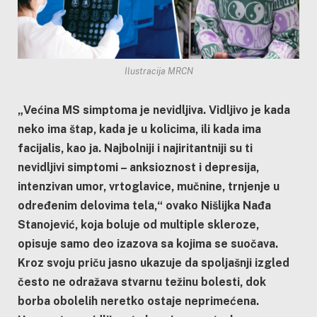
Ilustracija MRCN
„Većina MS simptoma je nevidljiva. Vidljivo je kada
neko ima štap, kada je u kolicima, ili kada ima
facijalis, kao ja. Najbolniji i najiritantniji su ti
nevidljivi simptomi – anksioznost i depresija,
intenzivan umor, vrtoglavice, mučnine, trnjenje u
određenim delovima tela,“ ovako Nišlijka Nađa
Stanojević, koja boluje od multiple skleroze,
opisuje samo deo izazova sa kojima se suočava.
Kroz svoju priču jasno ukazuje da spoljašnji izgled
često ne odražava stvarnu težinu bolesti, dok
borba obolelih neretko ostaje neprimećena.