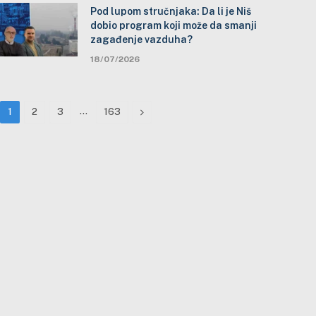
Pod lupom stručnjaka: Da li je Niš
dobio program koji može da smanji
zagađenje vazduha?
18/07/2026
…
Next
1
2
3
163