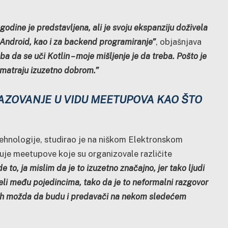
 godine je predstavljena, ali je svoju ekspanziju doživela
 Android, kao i za backend programiranje”
, objašnjava
ba da se uči Kotlin – moje mišljenje je da treba. Pošto je
 smatraju izuzetno dobrom.”
ZOVANJE U VIDU MEETUPOVA KAO ŠTO
ehnologije, studirao je na niškom Elektronskom
ćuje meetupove koje su organizovale različite
e to, ja mislim da je to izuzetno značajno, jer tako ljudi
eli među pojedincima, tako da je to neformalni razgovor
 njih možda da budu i predavači na nekom sledećem