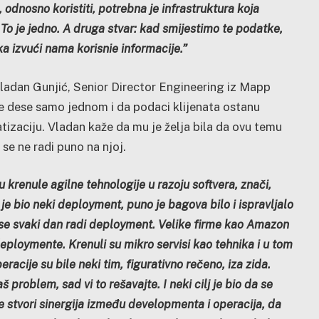
 odnosno koristiti, potrebna je infrastruktura koja
 To je jedno. A druga stvar: kad smijestimo te podatke,
a izvući nama korisnie informacije.”
ladan Gunjić, Senior Director Engineering iz Mapp
ke dese samo jednom i da podaci klijenata ostanu
tizaciju. Vladan kaže da mu je želja bila da ovu temu
 se ne radi puno na njoj.
krenule agilne tehnologije u razoju softvera, znači,
je bio neki deployment, puno je bagova bilo i ispravljalo
a se svaki dan radi deployment. Velike firme kao Amazon
deploymente. Krenuli su mikro servisi kao tehnika i u tom
eracije su bile neki tim, figurativno rečeno, iza zida.
š problem, sad vi to rešavajte. I neki cilj je bio da se
 stvori sinergija između developmenta i operacija, da