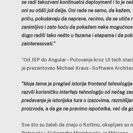
se radi takozvani kontinualni deployment i to je neš
oni su otišli još dalje. Oni rade ne samo, da kažem, 
priču, pokušavaju da naprave, recimo, da se utiče ra
zanimljivo i zato hoću da pokažem neke mogućnosti
dugo radili tako nešto u fazama i etapama i da p
zainteresovati.”
“Od JSP do Angular – Putovanje kroz UI tech stac
je prezentovao Michael Kraus – Software Architec
“Moja tema je pregled istorije frontend tehnologij
razvili korisničku interfejs tehnologiju od nečeg z
predavanje je istorijska tura o izazovima, razmišlj
proizvoda, a da ga ne pravimo ispočetka, već da g
Sve što su želeli da znaju o Kotlinu, okupljeni s