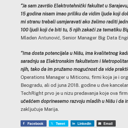
“Ja sam završio Elektrotehnički fakultet u Sarajevu, s
15 godina nisam imao priliku da vidim ljude koji do
mi stranu trebali usmjeravati ako želimo raditi jed
100 ljudi koji će biti tu, 5 njih zakači za tematiku B
Mladen Antunović, Senior Manager Big Data Engi
“Ima dosta potencijala u Nišu, ima kvalitetnog ka
saradnju sa Elektronskim fakultetom i Metropolit
njih, tako da im pružamo mogućnost da vide prakt
Operations Manager u Miticonu, firmi koja je i or
Beogradu, ali od juna 2018. godine u dve kancelarij
TechRight prvo je u nizu predavanja koje ova firm
učešćem doprinesemo razvoju mladih u Nišu i da i
zaključuje Marija.
Facebook
Tweet
LinkedIn
Email