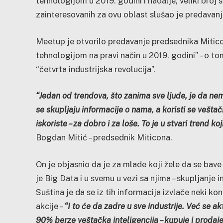
tehnologijom u 2019. godini i nadalje, veliki broj s
zainteresovanih za ovu oblast slušao je predavanja
Meetup je otvorilo predavanje predsednika Mitic
tehnologijom na pravi način u 2019. godini” – o to
“četvrta industrijska revolucija”.
“Jedan od trendova, što zanima sve ljude, je da ne
se skupljaju informacije o nama, a koristi se veštač
iskoriste – za dobro i za loše. To je u stvari trend 
Bogdan Mitić – predsednik Miticona.
On je objasnio da je za mlade koji žele da se ba
je Big Data i u svemu u vezi sa njima – skupljanje 
Suština je da se iz tih informacija izvlače neki kon
akcije –
“I to će da zadre u sve industrije. Već se a
90% berze veštačka inteligencija – kupuje i prodaje a