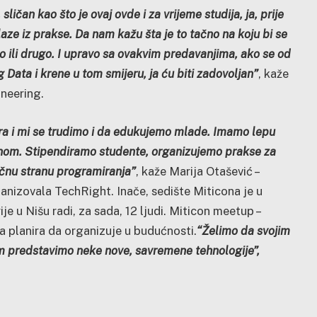
ličan kao što je ovaj ovde i za vrijeme studija, ja, prije
laze iz prakse. Da nam kažu šta je to tačno na koju bi se
no ili drugo. I upravo sa ovakvim predavanjima, ako se od
ig Data i krene u tom smijeru, ja ću biti zadovoljan”
, kaže
neering.
dra i mi se trudimo i da edukujemo mlade. Imamo lepu
anom. Stipendiramo studente, organizujemo prakse za
ičnu stranu programiranja”
, kaže Marija Otašević –
ganizovala TechRight. Inače, sedište Miticona je u
e u Nišu radi, za sada, 12 ljudi. Miticon meetup –
a planira da organizuje u budućnosti.
“Želimo da svojim
m predstavimo neke nove, savremene tehnologije”,