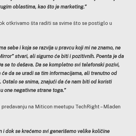
ugim oblastima, kao što je marketing.”
k otkrivamo šta raditi sa svime što se postiglo u
ma sebe i koja se razvija u pravcu koji mi ne znamo, ne
or” stvari, ali sigurno će biti i pozitivnih. Poenta je da
a se to dešava. Da se kompletno svi telefonski pozivi,
 će da se uradi sa tim informacijama, ali trenutno od
 Ostalo se snima, znajući da će nam biti od koristi
e u one negativne strane toga.”
om predavanju na Miticon meetupu TechRight – Mladen
:
n i dok se krećemo svi generišemo velike količine