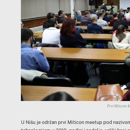
Prvi Mitcoin 
U Nišu je održan prvi Miticon meetup pod nazivom