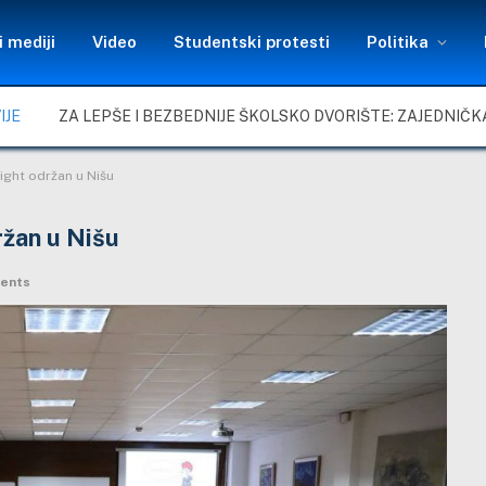
 mediji
Video
Studentski protesti
Politika
IJE
right održan u Nišu
ržan u Nišu
ents