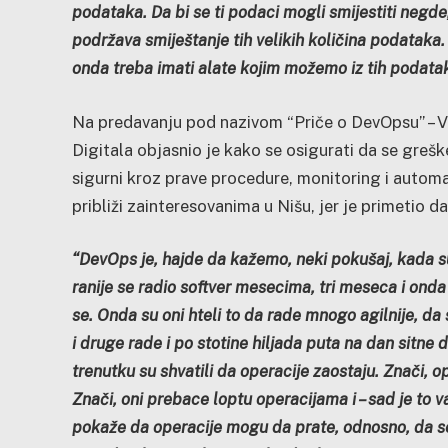
podataka. Da bi se ti podaci mogli smijestiti negde,
podržava smiještanje tih velikih količina podataka.
onda treba imati alate kojim možemo iz tih podatak
Na predavanju pod nazivom “Priče o DevOpsu” – V
Digitala objasnio je kako se osigurati da se greš
sigurni kroz prave procedure, monitoring i automa
približi zainteresovanima u Nišu, jer je primetio da
“DevOps je, hajde da kažemo, neki pokušaj, kada su 
ranije se radio softver mesecima, tri meseca i onda 
se. Onda su oni hteli to da rade mnogo agilnije, d
i druge rade i po stotine hiljada puta na dan sitne 
trenutku su shvatili da operacije zaostaju. Znači, op
Znači, oni prebace loptu operacijama i – sad je to va
pokaže da operacije mogu da prate, odnosno, da se