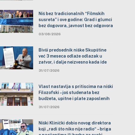
Niš bez tradicionalnih “Filmskih
susreta” i ove godine: Grad i glumci
bez dogovora, javnost bez odgovora
03/08/2026
Bivši predsednik niške Skupštine
već 3 meseca odlaže odlazak u
zatvor, i dalje neizvesno kada ide
31/07/2026
Vlast nastavlja s pritiscima na niški
Filozofski – još studenata bez
budžeta, upitne i plate zaposlenih
31/07/2026
Niški Klinički dobio novog direktora
koji „radi što niko nije radio“ – briga