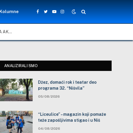
Kolumne
Facebook
Twitter
YouTube
Instagram
ZA LEPŠE I BEZBEDNIJE ŠKOLSKO DVORIŠTE: ZAJEDNIČKA AKCIJA MEŠTANA, NASTAVNIKA I ĐAKA U SELU VLASE KOD VRANJA
ANALIZIRALI SMO
Džez, domaći rok i teatar deo
programa 32. “Nišvila”
05/08/2026
“Liceulice” – magazin koji pomaže
teže zapošljivima stigao i u Niš
04/08/2026