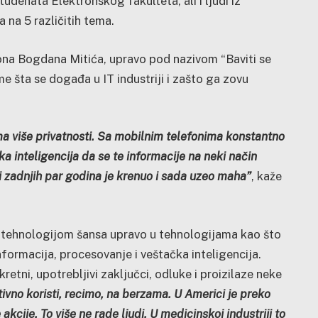
tudenata Elektronskog fakulteta, ali i ljudi iz
 na 5 različitih tema.
ona Bogdana Mitića, upravo pod nazivom “Baviti se
me šta se događa u IT industriji i zašto ga zovu
ma više privatnosti. Sa mobilnim telefonima konstantno
ka inteligencija da se te informacije na neki način
koji zadnjih par godina je krenuo i sada uzeo maha”
, kaže
ve tehnologijom šansa upravo u tehnologijama kao što
informacija, procesovanje i veštačka inteligencija.
kretni, upotrebljivi zaključci, odluke i proizilaze neke
ktivno koristi, recimo, na berzama. U Americi je preko
kcije. To više ne rade ljudi. U medicinskoj industriji to