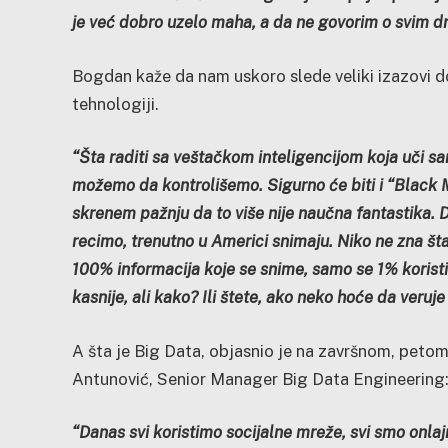
je već dobro uzelo maha, a da ne govorim o svim dr
Bogdan kaže da nam uskoro slede veliki izazovi do
tehnologiji.
“Šta raditi sa veštačkom inteligencijom koja uči sa
možemo da kontrolišemo. Sigurno će biti i “Black Mirr
skrenem pažnju da to više nije naučna fantastika. D
recimo, trenutno u Americi snimaju. Niko ne zna šta
100% informacija koje se snime, samo se 1% koristi.
kasnije, ali kako? Ili štete, ako neko hoće da veruj
A šta je Big Data, objasnio je na završnom, pet
Antunović, Senior Manager Big Data Engineering
“Danas svi koristimo socijalne mreže, svi smo onlaj