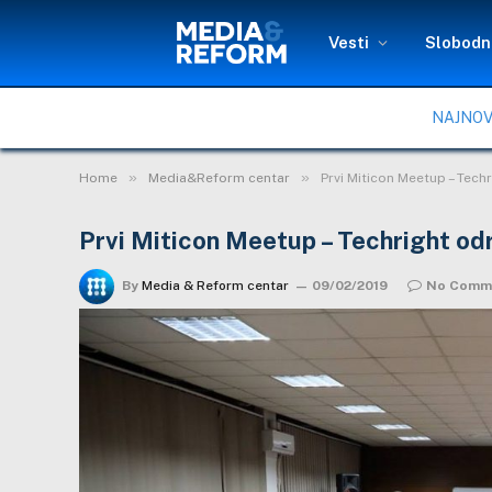
Vesti
Slobodni
NAJNOV
»
»
Home
Media&Reform centar
Prvi Miticon Meetup – Tech
Prvi Miticon Meetup – Techright od
By
Media & Reform centar
09/02/2019
No Comm