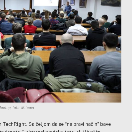
Meetup; foto: Mitcoin
 TechRight. Sa željom da se “na pravi način” bave