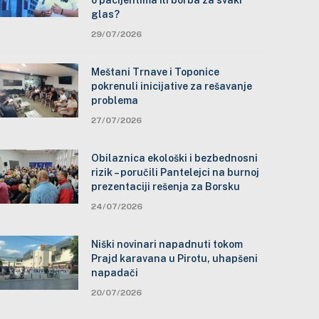
o pacijentima ili borba za svaki
glas?
29/07/2026
Meštani Trnave i Toponice
pokrenuli inicijative za rešavanje
problema
27/07/2026
Obilaznica ekološki i bezbednosni
rizik – poručili Pantelejci na burnoj
prezentaciji rešenja za Borsku
24/07/2026
Niški novinari napadnuti tokom
Prajd karavana u Pirotu, uhapšeni
napadači
20/07/2026