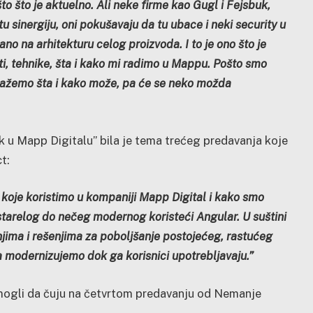
to što je aktuelno. Ali neke firme kao Gugl i Fejsbuk,
tu sinergiju, oni pokušavaju da tu ubace i neki security u
no na arhitekturu celog proizvoda. I to je ono što je
, tehnike, šta i kako mi radimo u Mappu. Pošto smo
okažemo šta i kako može, pa će se neko možda
k u Mapp Digitalu” bila je tema trećeg predavanja koje
t:
a koje koristimo u kompaniji Mapp Digital i kako smo
astarelog do nečeg modernog koristeći Angular. U suštini
anjima i rešenjima za poboljšanje postojećeg, rastućeg
a modernizujemo dok ga korisnici upotrebljavaju.”
u mogli da čuju na četvrtom predavanju od Nemanje