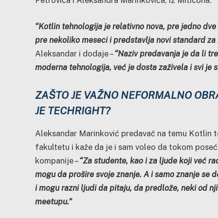
Petrovića i Aleksandra Marinkovića, iz Miticona.
“Kotlin tehnologija je relativno nova, pre jedno dve
pre nekoliko meseci i predstavlja novi standard za
Aleksandar i dodaje –
“Naziv predavanja je da li tre
moderna tehnologija, već je dosta zaživela i svi je
ZAŠTO JE VAŽNO NEFORMALNO OBRA
JE TECHRIGHT?
Aleksandar Marinković predavač na temu Kotlin t
fakultetu i kaže da je i sam voleo da tokom pose
kompanije –
“Za studente, kao i za ljude koji već rad
mogu da prošire svoje znanje. A i samo znanje se d
i mogu razni ljudi da pitaju, da predlože, neki od
meetupu.”