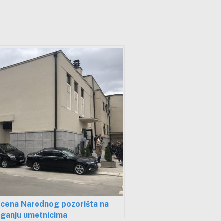
scena Narodnog pozorišta na
aganju umetnicima