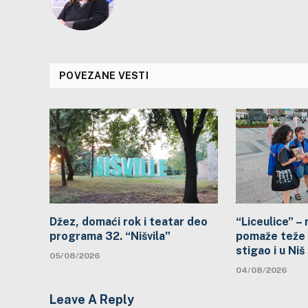
POVEZANE VESTI
Džez, domaći rok i teatar deo
“Liceulice” –
programa 32. “Nišvila”
pomaže teže 
stigao i u Niš
05/08/2026
04/08/2026
Leave A Reply