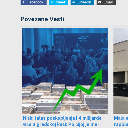
Facebook
Tweet
LinkedIn
Email
Povezane Vesti
Niški talas poskupljenja i 4 milijarde
Mala 
više u gradskoj kasi: Po čijoj je meri
rapol