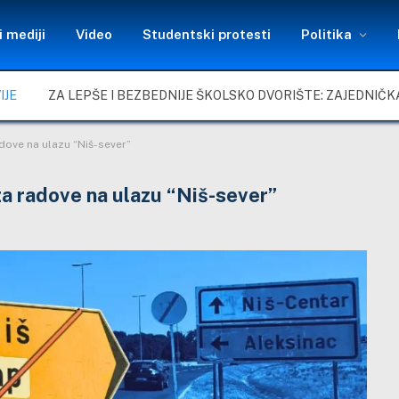
 mediji
Video
Studentski protesti
Politika
IJE
radove na ulazu “Niš-sever”
 za radove na ulazu “Niš-sever”