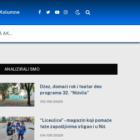
Kolumne
Facebook
Twitter
YouTube
Instagram
ZA LEPŠE I BEZBEDNIJE ŠKOLSKO DVORIŠTE: ZAJEDNIČKA AKCIJA MEŠTANA, NASTAVNIKA I ĐAKA U SELU VLASE KOD VRANJA
ANALIZIRALI SMO
Džez, domaći rok i teatar deo
programa 32. “Nišvila”
05/08/2026
“Liceulice” – magazin koji pomaže
teže zapošljivima stigao i u Niš
04/08/2026