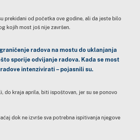
u prekidani od početka ove godine, ali da jeste bilo
og kojih most još nije završen.
graničenje radova na mostu do uklanjanja
ešto sporije odvijanje radova. Kada se most
adove intenzivirati – pojasnili su.
i, do kraja aprila, biti ispoštovan, jer su se ponovo
ćaj dok ne izvrše sva potrebna ispitivanja njegove