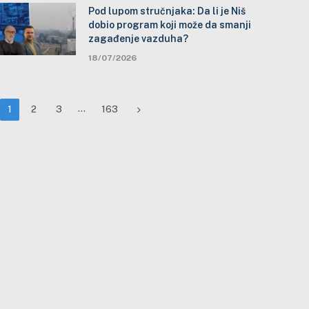
Pod lupom stručnjaka: Da li je Niš
dobio program koji može da smanji
zagađenje vazduha?
18/07/2026
…
Next
1
2
3
163