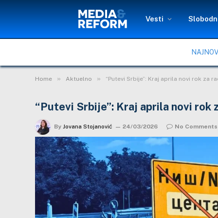
Vesti
Slobodni
NAJNOV
»
»
Home
Aktuelno
“Putevi Srbije”: Kraj aprila novi rok za 
“Putevi Srbije”: Kraj aprila novi rok
By
Jovana Stojanović
24/03/2026
No Comments