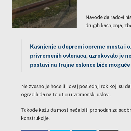
Navode da radovi nis
drugih kašnjenja, zb
Kašnjenje u dopremi opreme mosta i o
privremenih oslonaca, uzrokovalo je n
postavi na trajne oslonce biće moguće r
Neizvesno je hoće li i ovaj poslednji rok koji su dal
ogradili da na to utiču i vremenski uslovi.
Takođe kažu da most neće biti prohodan za saobra
konstrukcije.