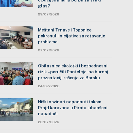
o pacijentima ili borba za svaki
glas?
29/07/2026
Meštani Trnave i Toponice
pokrenuli inicijative za rešavanje
problema
27/07/2026
Obilaznica ekološki i bezbednosni
rizik – poručili Pantelejci na burnoj
prezentaciji rešenja za Borsku
24/07/2026
Niški novinari napadnuti tokom
Prajd karavana u Pirotu, uhapšeni
napadači
20/07/2026