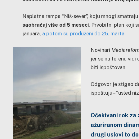
Naplatna rampa “Niš-sever”, koju mnogi smatraju 
saobraćaj više od 5 meseci
. Prvobitni plan koji 
januara,
a potom su produženi do 25. marta
.
Novinari
Mediarefor
jer se na terenu vidi
biti ispoštovan.
Odgovor je stigao da
ispoštuju – “usled n
Očekivani rok za
ažuriranom dinami
drugi uslovi to do