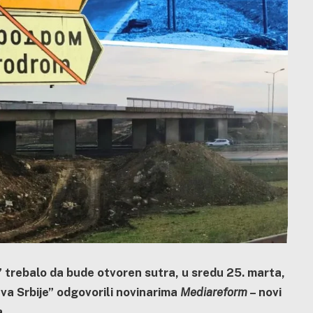
” trebalo da bude otvoren sutra, u sredu 25. marta,
eva Srbije” odgovorili novinarima
Mediareform
– novi
a.