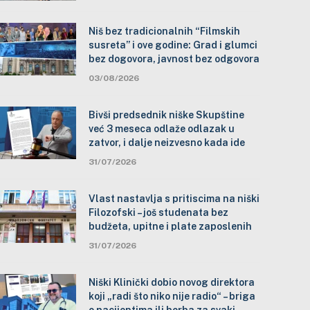
Niš bez tradicionalnih “Filmskih
susreta” i ove godine: Grad i glumci
bez dogovora, javnost bez odgovora
03/08/2026
Bivši predsednik niške Skupštine
već 3 meseca odlaže odlazak u
zatvor, i dalje neizvesno kada ide
31/07/2026
Vlast nastavlja s pritiscima na niški
Filozofski – još studenata bez
budžeta, upitne i plate zaposlenih
31/07/2026
Niški Klinički dobio novog direktora
koji „radi što niko nije radio“ – briga