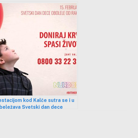
stacijom kod Kalče sutra se i u
beležava Svetski dan dece
e od raka