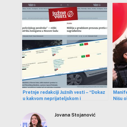
novi budžet?
Pretnje redakciji Južnih vesti – “Dokaz
Manife
u kakvom neprijateljskom i
Nišu o
nedemokratskom okruženju živimo”
obolel
Jovana Stojanović