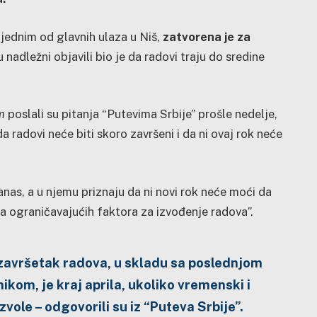
jednim od glavnih ulaza u Niš,
zatvorena je za
su nadležni objavili bio je da radovi traju do sredine
m
poslali su pitanja “Putevima Srbije” prošle nedelje,
 da radovi neće biti skoro završeni i da ni ovaj rok neće
nas, a u njemu priznaju da ni novi rok neće moći da
iza ograničavajućih faktora za izvođenje radova”.
 završetak radova, u skladu sa poslednjom
kom, je kraj aprila, ukoliko vremenski i
zvole – odgovorili su iz “Puteva Srbije”.