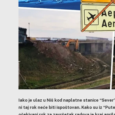
Iako je ulaz u Niš kod naplatne stanice “Sever
ni taj rok neće biti ispoštovan. Kako su iz “Put
očekivani rok za završetak radova je kraj april