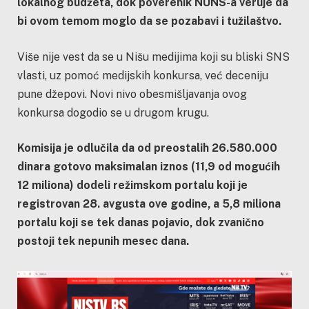
lokalnog budžeta, dok poverenik NUNS-a veruje da
bi ovom temom moglo da se pozabavi i tužilaštvo.
Više nije vest da se u Nišu medijima koji su bliski SNS
vlasti, uz pomoć medijskih konkursa, već deceniju
pune džepovi. Novi nivo obesmišljavanja ovog
konkursa dogodio se u drugom krugu.
Komisija je odlučila da od preostalih 26.580.000
dinara gotovo maksimalan iznos (11,9 od mogućih
12 miliona) dodeli režimskom portalu koji je
registrovan 28. avgusta ove godine, a 5,8 miliona
portalu koji se tek danas pojavio, dok zvanično
postoji tek nepunih mesec dana.