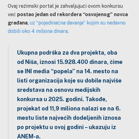
Ovaj režimski portal je zahvaljujući ovom konkursu
već
postao jedan od rekordera “osvojenog” novca
građana
,
uz “pojedinačna davanja” kojim su nedavno
dobili oko 4 miliona dinara
.
Ukupna podrška za dva projekta, oba
od Niša, iznosi 15.928.400 dinara, čime
se INI media “popela” na 14. mesto na
listi organizacija koje su dobile najviše
sredstava na osnovu medijskih
konkursa u 2025. godini. Takođe,
projekat od 11,9 miliona nalazi se na 6.
mestu liste najvećih dodeljenih iznosa
po projektu u ovoj godini – ukazuju iz
ANEM-a.