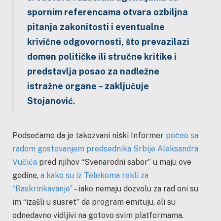
spornim referencama otvara ozbiljna
pitanja zakonitosti i eventualne
krivične odgovornosti, što prevazilazi
domen političke ili stručne kritike i
predstavlja posao za nadležne
istražne organe – zaključuje
Stojanović.
Podsećamo da je takozvani niški Informer
počeo sa
radom gostovanjem predsednika Srbije Aleksandra
Vučića
pred njihov “Svenarodni sabor” u maju ove
godine,
a kako su iz Telekoma rekli za
“Raskrinkavanje”
– iako nemaju dozvolu za rad oni su
im “izašli u susret” da program emituju, ali su
odnedavno vidljivi na gotovo svim platformama.