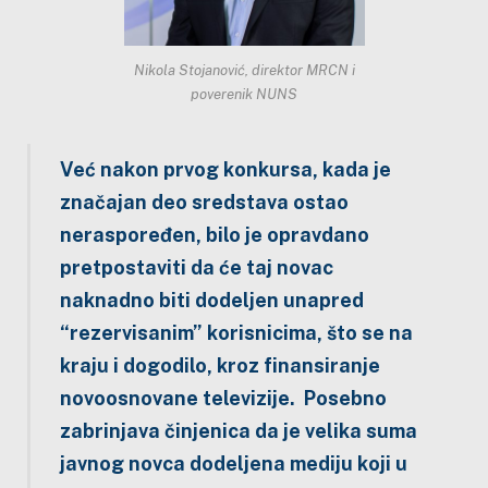
Nikola Stojanović, direktor MRCN i
poverenik NUNS
Već nakon prvog konkursa, kada je
značajan deo sredstava ostao
neraspoređen, bilo je opravdano
pretpostaviti da će taj novac
naknadno biti dodeljen unapred
“rezervisanim” korisnicima, što se na
kraju i dogodilo, kroz finansiranje
novoosnovane televizije. Posebno
zabrinjava činjenica da je velika suma
javnog novca dodeljena mediju koji u