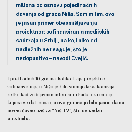
miliona po osnovu pojedinačnih
davanja od grada Niša. Samim tim, ovo
je jasan primer obesmišljavanja
projektnog sufinansiranja medijskih
sadržaja u Srbiji, na koji niko od
nadležnih ne reaguje, što je
nedopustivo – navodi Cvejić.
I prethodnih 10 godina, koliko traje projektno
sufinansiranje, u Nišu je bilo sumnji da se komisija
retko kad vodi javnim interesom kada bira medije
kojima će dati novac,
a ove godine je bilo jasno da se
novac čuvao baš za “Niš TV”, što se sada i
obistinilo.