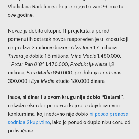
Vladislava Radulovića, koji je registrovan 26. marta
ove godine.
Novac je dobilo ukupno 11 projekata, a pored
pomenutih ostatak novca raspoređen je u iznosu koji
ne prelazi 2 miliona dinara –
Glas Juga
1,7 miliona,
Trivera
je dobila 1,5 miliona,
Mina Media
1.480.000,
“Petar Pan 018”
1.470.000,
Produkcija Naisa
1,2
miliona,
Bora Media
650.000, produkcija
Lifeframe
300.000 i
Eye Media
studio 180.000 dinara.
Inače,
ni dinar i u ovom krugu nije dobio “Belami”
,
nekada rekorder po novcu koji su dobijali na ovim
konkursima, koji nedavno nije dobio
ni posao prenosa
sednica Skupštine
, iako je ponudio duplo nižu cenu od
prihvaćene.