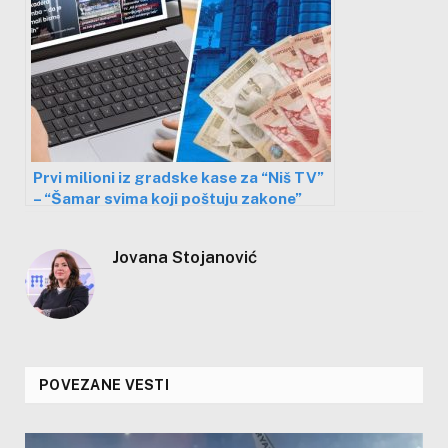
Prvi milioni iz gradske kase za “Niš TV”
– “Šamar svima koji poštuju zakone”
Jovana Stojanović
POVEZANE VESTI