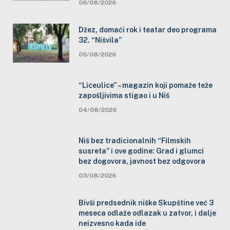
06/08/2026
Džez, domaći rok i teatar deo programa
32. “Nišvila”
05/08/2026
“Liceulice” – magazin koji pomaže teže
zapošljivima stigao i u Niš
04/08/2026
Niš bez tradicionalnih “Filmskih
susreta” i ove godine: Grad i glumci
bez dogovora, javnost bez odgovora
03/08/2026
Bivši predsednik niške Skupštine već 3
meseca odlaže odlazak u zatvor, i dalje
neizvesno kada ide