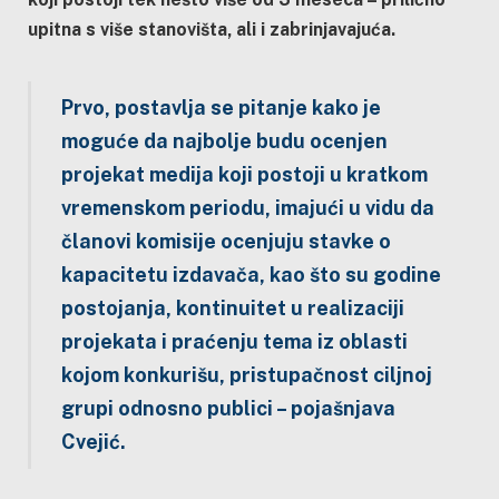
upitna s više stanovišta, ali i zabrinjavajuća.
Prvo, postavlja se pitanje kako je
moguće da najbolje budu ocenjen
projekat medija koji postoji u kratkom
vremenskom periodu, imajući u vidu da
članovi komisije ocenjuju stavke o
kapacitetu izdavača, kao što su godine
postojanja, kontinuitet u realizaciji
projekata i praćenju tema iz oblasti
kojom konkurišu, pristupačnost ciljnoj
grupi odnosno publici – pojašnjava
Cvejić.