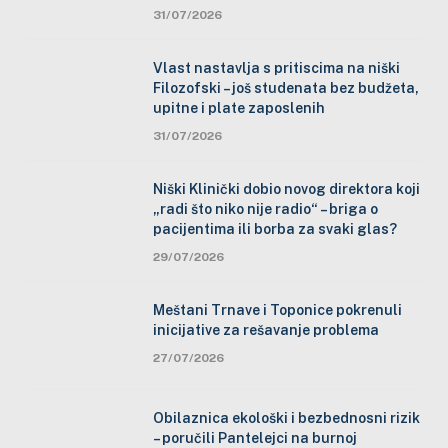
31/07/2026
Vlast nastavlja s pritiscima na niški
Filozofski – još studenata bez budžeta,
upitne i plate zaposlenih
31/07/2026
Niški Klinički dobio novog direktora koji
„radi što niko nije radio“ – briga o
pacijentima ili borba za svaki glas?
29/07/2026
Meštani Trnave i Toponice pokrenuli
inicijative za rešavanje problema
27/07/2026
Obilaznica ekološki i bezbednosni rizik
– poručili Pantelejci na burnoj