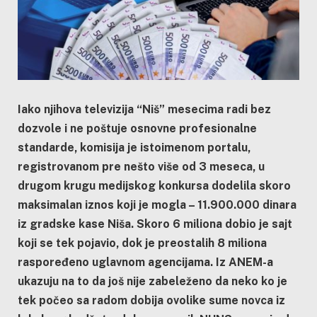
Iako njihova televizija “Niš” mesecima radi bez
dozvole i ne poštuje osnovne profesionalne
standarde, komisija je istoimenom portalu,
registrovanom pre nešto više od 3 meseca, u
drugom krugu medijskog konkursa dodelila skoro
maksimalan iznos koji je mogla – 11.900.000 dinara
iz gradske kase Niša. Skoro 6 miliona dobio je sajt
koji se tek pojavio, dok je preostalih 8 miliona
raspoređeno uglavnom agencijama. Iz ANEM-a
ukazuju na to da još nije zabeleženo da neko ko je
tek počeo sa radom dobija ovolike sume novca iz