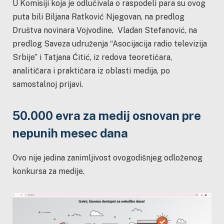
U Komisiji koja je odlučivala o raspodeli para su ovog
puta bili Biljana Ratković Njegovan, na predlog
Društva novinara Vojvodine, Vladan Stefanović, na
predlog Saveza udruženja “Asocijacija radio televizija
Srbije” i Tatjana Ćitić, iz redova teoretičara,
analitičara i praktičara iz oblasti medija, po
samostalnoj prijavi.
50.000 evra za medij osnovan pre
nepunih mesec dana
Ovo nije jedina zanimljivost ovogodišnjeg odloženog
konkursa za medije.