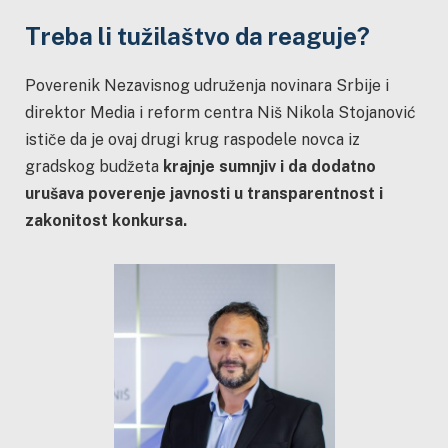
Treba li tužilaštvo da reaguje?
Poverenik Nezavisnog udruženja novinara Srbije i
direktor Media i reform centra Niš Nikola Stojanović
ističe da je ovaj drugi krug raspodele novca iz
gradskog budžeta
krajnje sumnjiv i da dodatno
urušava poverenje javnosti u transparentnost i
zakonitost konkursa.