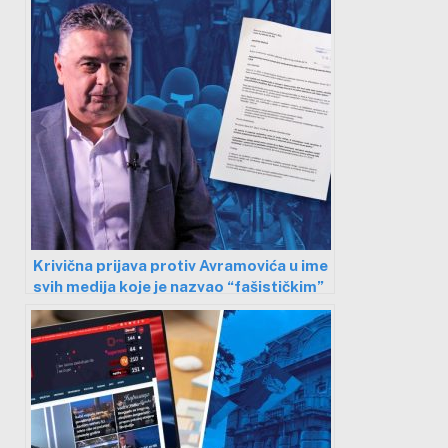
Krivična prijava protiv Avramovića u ime
svih medija koje je nazvao “fašističkim”