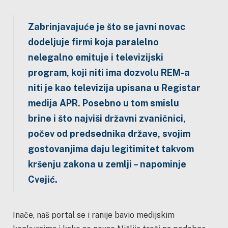
Zabrinjavajuće je što se javni novac
dodeljuje firmi koja paralelno
nelegalno emituje i televizijski
program, koji niti ima dozvolu REM-a
niti je kao televizija upisana u Registar
medija APR. Posebno u tom smislu
brine i što najviši državni zvaničnici,
počev od predsednika države, svojim
gostovanjima daju legitimitet takvom
kršenju zakona u zemlji – napominje
Cvejić.
Inače, naš portal se i ranije bavio medijskim