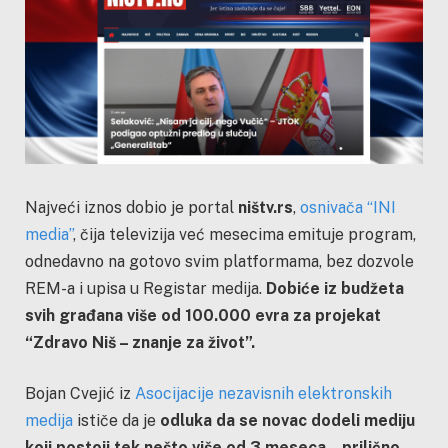
Najveći iznos dobio je portal
ništv.rs
,
osnivača “INI
media”
, čija televizija već mesecima emituje program,
odnedavno na gotovo svim platformama, bez dozvole
REM-a i upisa u Registar medija.
Dobiće iz budžeta
svih građana više od 100.000 evra za projekat
“Zdravo Niš – znanje za život”.
Bojan Cvejić iz
Asocijacije nezavisnih elektronskih
medija
ističe da je
odluka da se novac dodeli mediju
koji postoji tek nešto više od 3 meseca – prilično