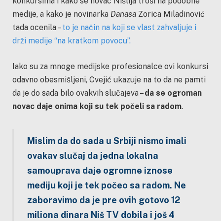
konkursima i kako se novac Nišlija troši na podobne
medije, a kako je novinarka
Danasa
Zorica Miladinović
tada ocenila –
to je način na koji se vlast zahvaljuje i
drži medije “na kratkom povocu”.
Iako su za mnoge medijske profesionalce ovi konkursi
odavno obesmišljeni, Cvejić ukazuje na to da ne pamti
da je do sada bilo ovakvih slučajeva –
da se ogroman
novac daje onima koji su tek počeli sa radom
.
Mislim da do sada u Srbiji nismo imali
ovakav slučaj da jedna lokalna
samouprava daje ogromne iznose
mediju koji je tek počeo sa radom. Ne
zaboravimo da je pre ovih gotovo 12
miliona dinara Niš TV dobila i još 4