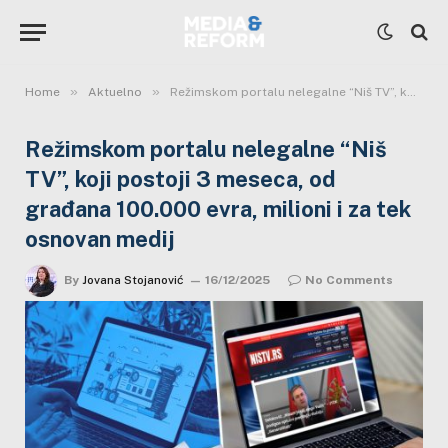
»
»
Home
Aktuelno
Režimskom portalu nelegalne “Niš TV”, koji postoji 3 meseca, od građana 100.000 evra, milioni i za tek osnovan medij
Režimskom portalu nelegalne “Niš
TV”, koji postoji 3 meseca, od
građana 100.000 evra, milioni i za tek
osnovan medij
By
Jovana Stojanović
16/12/2025
No Comments