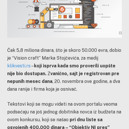
Čak 5,8 miliona dinara, što je skoro 50.000 evra, dobio
je “Vision craft” Marka Stojčevića, za medij
klikvesti.rs
–
koji isprva kada smo proverili uopšte
nije bio dostupan.
Z
vanično, sajt je registrovan pre
nepunih mesec dana
, 20. novembra ove godine, a dva
dana ranije i firma koja je osnivač.
Tekstovi koji se mogu videti na ovom portalu veoma
podsećaju na još jednog dobitnika novca iz budžeta na
ovom konkursu, koji se našao
pri dnu liste sa
osvojenih 400.000 dinara – “Objektiv NI pres”