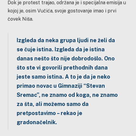
Dok je protest trajao, održana je i specijalna emisija u
kojoj je, osim Vučića, svoje gostovanje imao i prvi
čovek Niša.
Izgleda da neka grupa ljudi ne želi da
se čuje istina. Izgleda da je istina
danas nešto što nije dobrodošlo. Ono
što ste vi govorili prethodnih dana
jeste samo istina. A to je da je neko
primao novac u Gimnaziji “Stevan
Sremac”, ne znamo od koga, ne znamo
za šta, ali možemo samo da
pretpostavimo – rekao je
gradonačelnik.