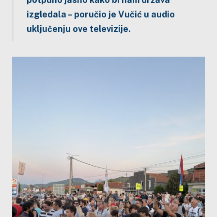
izgledala – poručio je Vučić u audio
uključenju ove televizije.