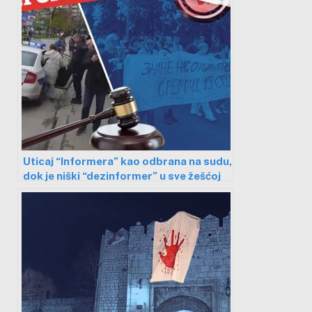
Uticaj “Informera” kao odbrana na sudu,
dok je niški “dezinformer” u sve žešćoj
kampanji targetiranja