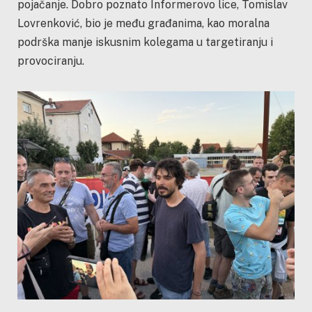
pojačanje. Dobro poznato Informerovo lice, Tomislav
Lovrenković, bio je među građanima, kao moralna
podrška manje iskusnim kolegama u targetiranju i
provociranju.