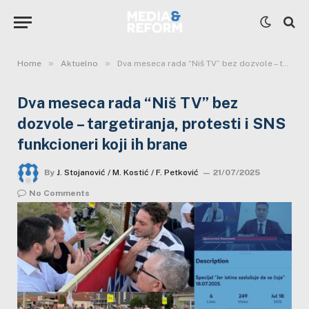
»
»
Home
Aktuelno
Dva meseca rada “Niš TV” bez dozvole – targetiranja, protesti i SNS funkcioneri koji ih brane
Dva meseca rada “Niš TV” bez
dozvole – targetiranja, protesti i SNS
funkcioneri koji ih brane
By
J. Stojanović / M. Kostić / F. Petković
21/07/2025
No Comments