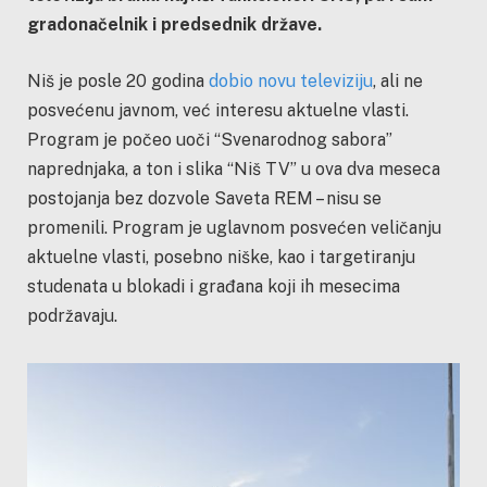
gradonačelnik i predsednik države.
Niš je posle 20 godina
dobio novu televiziju
, ali ne
posvećenu javnom, već interesu aktuelne vlasti.
Program je počeo uoči “Svenarodnog sabora”
naprednjaka, a ton i slika “Niš TV” u ova dva meseca
postojanja bez dozvole Saveta REM – nisu se
promenili. Program je uglavnom posvećen veličanju
aktuelne vlasti, posebno niške, kao i targetiranju
studenata u blokadi i građana koji ih mesecima
podržavaju.