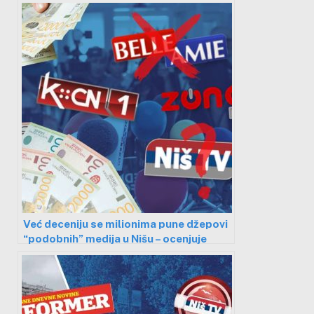
Već deceniju se milionima pune džepovi
“podobnih” medija u Nišu – ocenjuje
novinarka, a građani priznaju da toga
nisu ni svesni