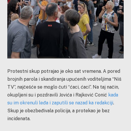
Protestni skup potrajao je oko sat vremena. A pored
brojnih parola i skandiranja upućenih voditeljima “Niš
TV”, najčešće se moglo čuti “ćaci, ćaci”. Na taj način,
okupljeni su i pozdravili Jovića i Rajković Conić
kada
su im okrenuli leđa i zaputili se nazad ka redakciji
.
Skup je obezbeđivala policija, a protekao je bez
incidenata.