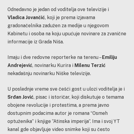
Odnedavno je jedan od voditelja ove televizije i
Vladica Jovančić
, koji je prema izjavama
gradonačelnika zadužen za medije u njegovom
Kabinetu i osoba na koju upućuje novinare za zvanične
informacije iz Grada Niša.
Imaju i dve redovne reporterke na terenu –
Emiliju
Andrejević
, novinarku Kurira i
Milenu Terzić
nekadašnju novinarku Niške televizije.
U poslednje vreme sve češći gost u ulozi voditelja je i
Srđan Jović
, pisac i istoričar, koji diskutuje o temama
obojene revolucije i protestima, a prema javno
dostupnim podacima autor je romana “Osmeh
optuženika” i knjige ”Atinska imperija”. Ima i svoj YT
kanal gde objavljuje video snimke koji su često