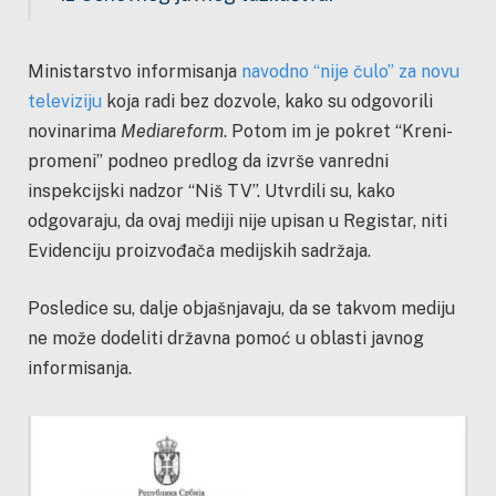
Ministarstvo informisanja
navodno “nije čulo” za novu
televiziju
koja radi bez dozvole, kako su odgovorili
novinarima
Mediareform
. Potom im je pokret “Kreni-
promeni” podneo predlog da izvrše vanredni
inspekcijski nadzor “Niš TV”. Utvrdili su, kako
odgovaraju, da ovaj mediji nije upisan u Registar, niti
Evidenciju proizvođača medijskih sadržaja.
Posledice su, dalje objašnjavaju, da se takvom mediju
ne može dodeliti državna pomoć u oblasti javnog
informisanja.