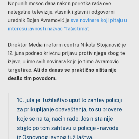
Nepunih mesec dana nakon početka rada ove
nelegalne televizije, vlasnik i glavni i odgovorni
urednik Bojan Avramović je
sve novinare koji pitaju u
interesu javnosti nazvao “fašistima”
.
Direktor Media i reform centra Nikola Stojanović je
12. juna podneo krivčnu prijavu protiv njega zbog te
izjave, u ime svih novinara koje je time Avramović
targetirao.
Ali do danas se praktično ništa nije
desilo tim povodom.
10. jula je Tužilaštvo uputilo zahtev policiji
za prikupljanje obaveštenja, to su provere
koje se na taj način rade. Još ništa nije
stiglo po tom zahtevu iz policije – navode
iz Osnovnog javnog tužilaštva.