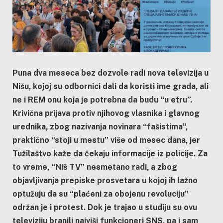
Puna dva meseca bez dozvole radi nova televizija u
Nišu, kojoj su odbornici dali da koristi ime grada, ali
ne i REM onu koja je potrebna da budu “u etru”.
Krivična prijava protiv njihovog vlasnika i glavnog
urednika, zbog nazivanja novinara “fašistima”,
praktično “stoji u mestu” više od mesec dana, jer
Tužilaštvo kaže da čekaju informacije iz policije. Za
to vreme, “Niš TV” nesmetano radi, a zbog
objavljivanja prepiske prosvetara u kojoj ih lažno
optužuju da su “plaćeni za obojenu revoluciju”
održan je i protest. Dok je trajao u studiju su ovu
televiziju branili najviši funkcioneri SNS, pa i sam