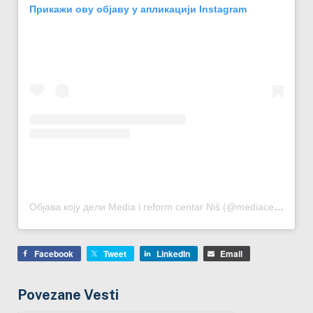
Прикажи ову објаву у апликацији Instagram
Објава коју дели Media i reform centar Niš (@mediacentar_nis)
Facebook
Tweet
LinkedIn
Email
Povezane Vesti