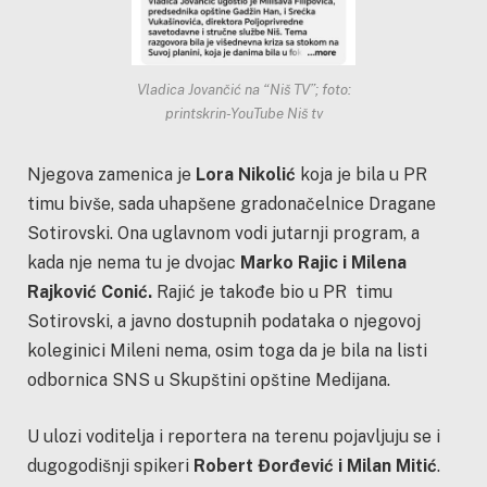
Vladica Jovančić na “Niš TV”; foto:
printskrin-YouTube Niš tv
Njegova zamenica je
Lora Nikolić
koja je bila u PR
timu bivše, sada uhapšene gradonačelnice Dragane
Sotirovski. Ona uglavnom vodi jutarnji program, a
kada nje nema tu je dvojac
Marko Rajic i Milena
Rajković Conić.
Rajić je takođe bio u PR timu
Sotirovski, a javno dostupnih podataka o njegovoj
koleginici Mileni nema, osim toga da je bila na listi
odbornica SNS u Skupštini opštine Medijana.
U ulozi voditelja i reportera na terenu pojavljuju se i
dugogodišnji spikeri
Robert Đorđević i Milan Mitić
.