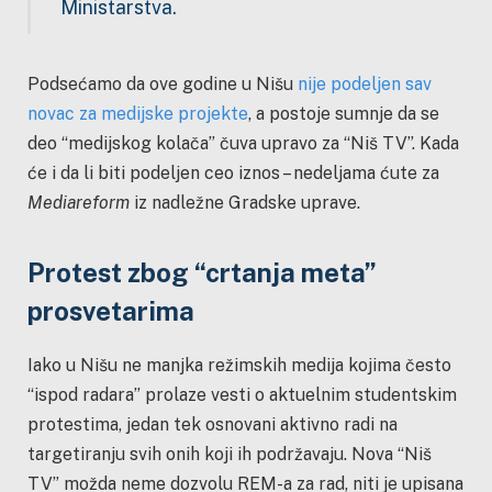
Ministarstva.
Podsećamo da ove godine u Nišu
nije podeljen sav
novac za medijske projekte
, a postoje sumnje da se
deo “medijskog kolača” čuva upravo za “Niš TV”. Kada
će i da li biti podeljen ceo iznos – nedeljama ćute za
Mediareform
iz nadležne Gradske uprave.
Protest zbog “crtanja meta”
prosvetarima
Iako u Nišu ne manjka režimskih medija kojima često
“ispod radara” prolaze vesti o aktuelnim studentskim
protestima, jedan tek osnovani aktivno radi na
targetiranju svih onih koji ih podržavaju. Nova “Niš
TV” možda neme dozvolu REM-a za rad, niti je upisana