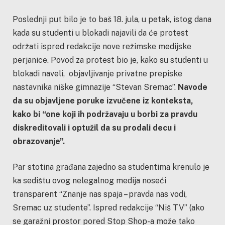
Poslednji put bilo je to baš 18. jula, u petak, istog dana
kada su studenti u blokadi najavili da će protest
održati ispred redakcije nove režimske medijske
perjanice. Povod za protest bio je, kako su studenti u
blokadi naveli, objavljivanje privatne prepiske
nastavnika niške gimnazije “Stevan Sremac”.
Navode
da su objavljene poruke izvučene iz konteksta,
kako bi “one koji ih podržavaju u borbi za pravdu
diskreditovali i optužil da su prodali decu i
obrazovanje”.
Par stotina građana zajedno sa studentima krenulo je
ka sedištu ovog nelegalnog medija noseći
transparent “Znanje nas spaja – pravda nas vodi,
Sremac uz studente”. Ispred redakcije “Niš TV” (ako
se garažni prostor pored Stop Shop-a može tako