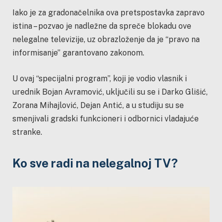
Iako je za gradonačelnika ova pretspostavka zapravo
istina – pozvao je nadležne da spreče blokadu ove
nelegalne televizije, uz obrazloženje da je “pravo na
informisanje” garantovano zakonom.
U ovaj “specijalni program”, koji je vodio vlasnik i
urednik Bojan Avramović, uključili su se i Darko Glišić,
Zorana Mihajlović, Dejan Antić, a u studiju su se
smenjivali gradski funkcioneri i odbornici vladajuće
stranke.
Ko sve radi na nelegalnoj TV?