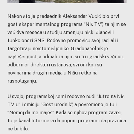
Nakon što je predsednik Aleksandar Vučić bio prvi
gost eksperimentalnog programa “Niš TV”, za njim se
već dva meseca u studiju smenjuju niški članovi i
funkcioneri SNS. Redovno promovišu svoj rad, ali i
targetiraju neistomišljenike. Gradonačelnik je
najčešći gost, a odmah za njim su tu i gradski većnici,
odbornici, direktori ustanova, svi oni koji su
novinarima drugih medija u Nišu retko na
raspolaganju.
U svojoj programskoj šemi redovno nudi “Jutro na Niš
TV-u” i emisiju “Gost urednik”, a povremeno je tu i
“Nemoj da me maješ”. Kada se njihov program završi,
tu je kanal Informera da popuni program i da praznina
ne bi bilo.