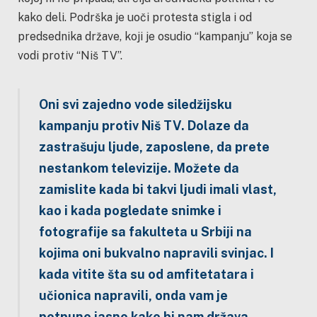
kako deli. Podrška je uoči protesta stigla i od
predsednika države, koji je osudio “kampanju” koja se
vodi protiv “Niš TV”.
Oni svi zajedno vode siledžijsku
kampanju protiv Niš TV. Dolaze da
zastrašuju ljude, zaposlene, da prete
nestankom televizije. Možete da
zamislite kada bi takvi ljudi imali vlast,
kao i kada pogledate snimke i
fotografije sa fakulteta u Srbiji na
kojima oni bukvalno napravili svinjac. I
kada vitite šta su od amfitetatara i
učionica napravili, onda vam je
potpuno jasno kako bi nam država