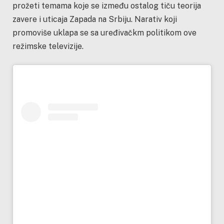
prožeti temama koje se između ostalog tiču teorija
zavere i uticaja Zapada na Srbiju.
Narativ koji
promoviše uklapa se sa uređivačkm politikom ove
režimske televizije.