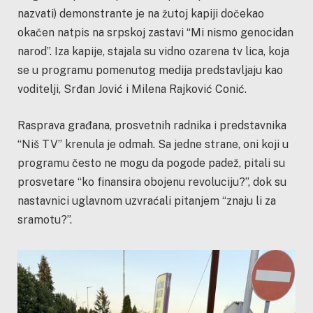
nazvati) demonstrante je na žutoj kapiji dočekao
okačen natpis na srpskoj zastavi “Mi nismo genocidan
narod”. Iza kapije, stajala su vidno ozarena tv lica, koja
se u programu pomenutog medija predstavljaju kao
voditelji, Srđan Jović i Milena Rajković Conić.
Rasprava građana, prosvetnih radnika i predstavnika
“Niš TV” krenula je odmah. Sa jedne strane, oni koji u
programu često ne mogu da pogode padež, pitali su
prosvetare “ko finansira obojenu revoluciju?”, dok su
nastavnici uglavnom uzvraćali pitanjem “znaju li za
sramotu?”.