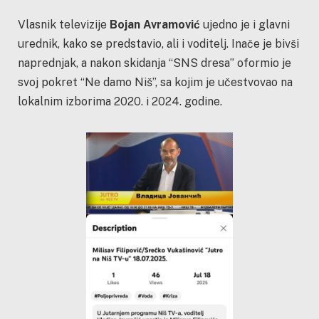
Vlasnik televizije
Bojan Avramović
ujedno je i glavni
urednik, kako se predstavio, ali i voditelj. Inače je bivši
naprednjak, a nakon skidanja “SNS dresa” oformio je
svoj pokret “Ne damo Niš”, sa kojim je učestvovao na
lokalnim izborima 2020. i 2024. godine.