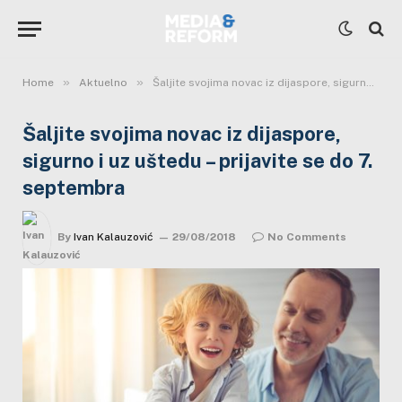
»
»
Home
Aktuelno
Šaljite svojima novac iz dijaspore, sigurno i uz uštedu – prijavite se do 7. septembra
Šaljite svojima novac iz dijaspore,
sigurno i uz uštedu – prijavite se do 7.
septembra
By
Ivan Kalauzović
29/08/2018
No Comments