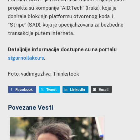
projekta su kompanije “AID:Tech” (Irska), koja je
donirala blokčejn platformu otvorenog koda, i
“Stripe” (SAD), koja je specijalizovana za bezbedne
transakcije putem interneta.
Detaljnije informacije dostupne su na portalu
sigurnoilako.rs
.
Foto: vadimguzhva, Thinkstock
Facebook
Tweet
LinkedIn
Email
Povezane Vesti