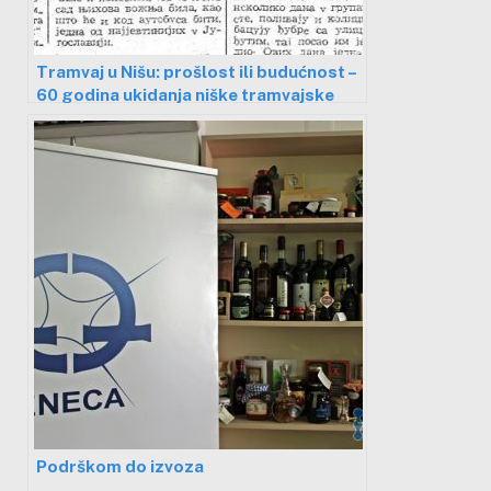
Tramvaj u Nišu: prošlost ili budućnost –
60 godina ukidanja niške tramvajske
linije
Podrškom do izvoza