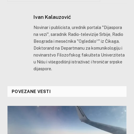
Ivan Kalauzović
Novinar i publicista, urednik portala "Dijaspora
na vezi", saradnik Radio-televizije Srbije, Radio
Beograda i mesečnika "Ogledalo“" iz Čikaga.
Doktorand na Departmanu za komunikologiju i
novinarstvo Filozofskog fakulteta Univerziteta
u Nišu i višegodišnji istraživač i hroničar srpske
dijaspore.
POVEZANE VESTI