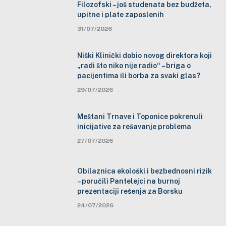
Filozofski – još studenata bez budžeta,
upitne i plate zaposlenih
31/07/2026
Niški Klinički dobio novog direktora koji
„radi što niko nije radio“ – briga o
pacijentima ili borba za svaki glas?
29/07/2026
Meštani Trnave i Toponice pokrenuli
inicijative za rešavanje problema
27/07/2026
Obilaznica ekološki i bezbednosni rizik
– poručili Pantelejci na burnoj
prezentaciji rešenja za Borsku
24/07/2026