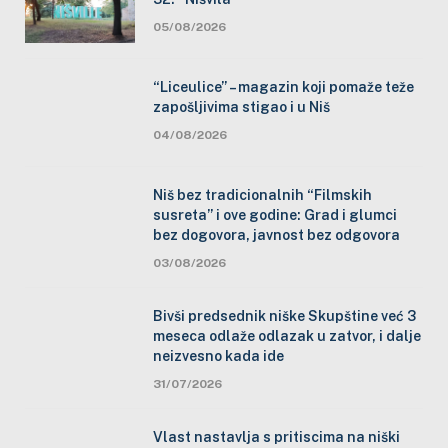
05/08/2026
“Liceulice” – magazin koji pomaže teže
zapošljivima stigao i u Niš
04/08/2026
Niš bez tradicionalnih “Filmskih
susreta” i ove godine: Grad i glumci
bez dogovora, javnost bez odgovora
03/08/2026
Bivši predsednik niške Skupštine već 3
meseca odlaže odlazak u zatvor, i dalje
neizvesno kada ide
31/07/2026
Vlast nastavlja s pritiscima na niški