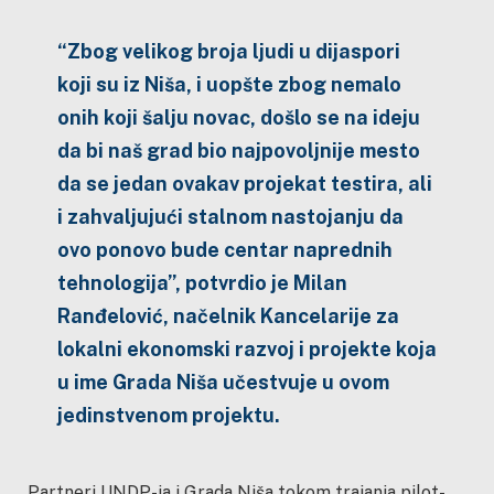
“Zbog velikog broja ljudi u dijaspori
koji su iz Niša, i uopšte zbog nemalo
onih koji šalju novac, došlo se na ideju
da bi naš grad bio najpovoljnije mesto
da se jedan ovakav projekat testira, ali
i zahvaljujući stalnom nastojanju da
ovo ponovo bude centar naprednih
tehnologija”, potvrdio je Milan
Ranđelović, načelnik Kancelarije za
lokalni ekonomski razvoj i projekte koja
u ime Grada Niša učestvuje u ovom
jedinstvenom projektu.
Partneri UNDP-ja i Grada Niša tokom trajanja pilot-