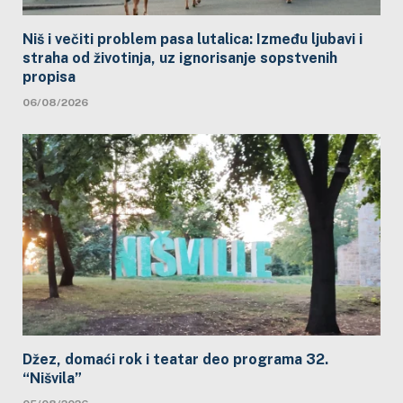
Niš i večiti problem pasa lutalica: Između ljubavi i
straha od životinja, uz ignorisanje sopstvenih
propisa
06/08/2026
Džez, domaći rok i teatar deo programa 32.
“Nišvila”