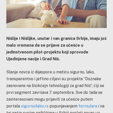
Nišlije i Nišlijke, unutar i van granica Srbije, imaju još
malo vremena da se prijave za učešće u
jedinstvenom pilot-projektu koji sprovode
Ujedinjene nacije i Grad Niš.
Slanje novca iz dijaspore u maticu sigurno, lako,
transparentno i jeftino ciljevi su projekta “Doznake
zasnovane na blokčejn tehnologiji za grad Niš”, čiji se
prvi segment završava 7. septembra. Sve do tada se
zainteresovani mogu prijaviti za učešće putem
portala
sigurnoilako.rs
popunjavanjem
formulara
i na
taj način svojim najbližima u Srbiji poslati novac uz