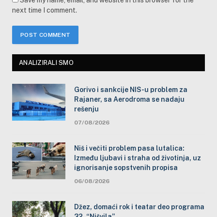
Save my name, email, and website in this browser for the
next time I comment.
ANALIZIRALI SMO
Gorivo i sankcije NIS-u problem za
Rajaner, sa Aerodroma se nadaju
rešenju
07/08/2026
Niš i večiti problem pasa lutalica:
Između ljubavi i straha od životinja, uz
ignorisanje sopstvenih propisa
06/08/2026
Džez, domaći rok i teatar deo programa
32. “Nišvila”