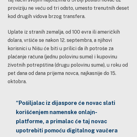
proviziju ne veću od tri odsto, umesto trenutnih deset
kod drugih vidova brzog transfera.
Uplate iz stranih zemalja, od 100 evra ili američkih
dolara, vršiće se nakon 12. septembra, a njihovi
korisnici u Nišu će biti u prilici da ih potroše za
plaćanje računa (jednu polovinu sume) i kupovinu
životnih potrepština (drugu polovinu sume), u roku od
pet dana od dana prijema novca, najkasnije do 15.
oktobra.
“Pošiljalac iz dijaspore će novac slati
korišćenjem namenske onlajn-
platforme, a primalac će taj novac
upotrebiti pomoću digitalnog vaučera