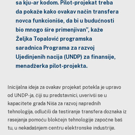
sa kju-ar kodom. Pilot-projekat treba
da pokaže kako ovakav način transfera
novca funkcioniše, da bi u budućnosti
bio mnogo šire primenjivan”, kaže
Željka Topalović programska
saradnica Programa za razvoj
Ujedinjenih nacija (UNDP) za finansije,
menadžerka pilot-projekta.
Inicijalna ideja za ovakav projekat potekla je upravo
od UNDP-ja, čiji su predstavnici, uverivši se u
kapacitete grada Niša za razvoj naprednih
tehnologija, odlučili da testiranje transfera doznaka iz
rasejanja pomoću blokčejn tehnologije započne baš
tu, u nekadašnjem centru elektronske industrije.