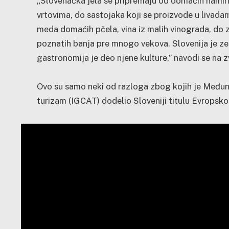
„Slovenačka jela se pripremaju od domaćih namirni
vrtovima, do sastojaka koji se proizvode u livadam
meda domaćih pčela, vina iz malih vinograda, do z
poznatih banja pre mnogo vekova. Slovenija je ze
gastronomija je deo njene kulture,” navodi se na z
Ovo su samo neki od razloga zbog kojih je Međuna
turizam (IGCAT) dodelio Sloveniji titulu Evropsk