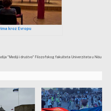
vima kroz Evropu
ija "Mediji i društvo" Filozofskog fakulteta Univerziteta u Nišu