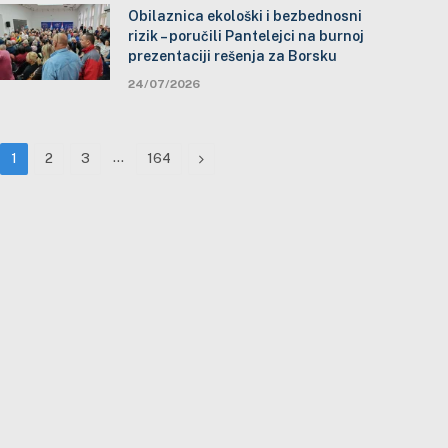
Obilaznica ekološki i bezbednosni
rizik – poručili Pantelejci na burnoj
prezentaciji rešenja za Borsku
24/07/2026
…
Next
1
2
3
164