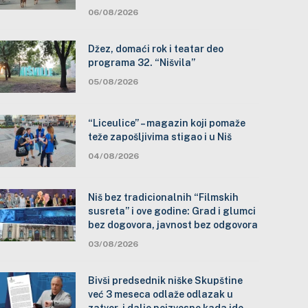
06/08/2026
Džez, domaći rok i teatar deo
programa 32. “Nišvila”
05/08/2026
“Liceulice” – magazin koji pomaže
teže zapošljivima stigao i u Niš
04/08/2026
Niš bez tradicionalnih “Filmskih
susreta” i ove godine: Grad i glumci
bez dogovora, javnost bez odgovora
03/08/2026
Bivši predsednik niške Skupštine
već 3 meseca odlaže odlazak u