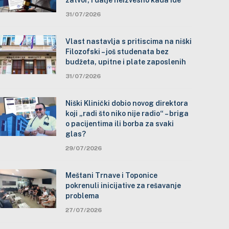
zatvor, i dalje neizvesno kada ide
31/07/2026
Vlast nastavlja s pritiscima na niški
Filozofski – još studenata bez
budžeta, upitne i plate zaposlenih
31/07/2026
Niški Klinički dobio novog direktora
koji „radi što niko nije radio“ – briga
o pacijentima ili borba za svaki
glas?
29/07/2026
Meštani Trnave i Toponice
pokrenuli inicijative za rešavanje
problema
27/07/2026