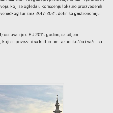
voja, koji se ogleda u korišćenju lokalno proizvedenih
lovenačkog turizma 2017-2021. definiše gastronomiju
) osnovan je u EU 2011. godine, sa ciljem
, koji su povezani sa kulturnom raznolikošću i važni su