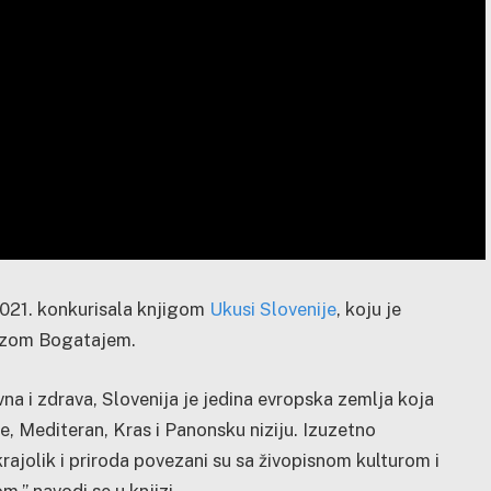
2021. konkurisala knjigom
Ukusi Slovenije
, koju je
nezom Bogatajem.
vna i zdrava, Slovenija je jedina evropska zemlja koja
, Mediteran, Kras i Panonsku niziju. Izuzetno
rajolik i priroda povezani su sa živopisnom kulturom i
,” navodi se u knjizi.