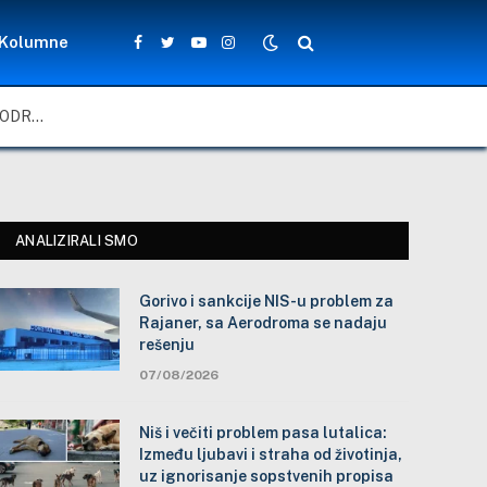
Kolumne
Facebook
Twitter
YouTube
Instagram
GORIVO I SANKCIJE NIS-U PROBLEM ZA RAJANER, SA AERODROMA SE NADAJU REŠENJU
ANALIZIRALI SMO
Gorivo i sankcije NIS-u problem za
Rajaner, sa Aerodroma se nadaju
rešenju
07/08/2026
Niš i večiti problem pasa lutalica:
Između ljubavi i straha od životinja,
uz ignorisanje sopstvenih propisa