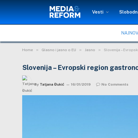
Vesti
Slobodni
NAJNOV
»
»
»
Home
Glasno i jasno o EU
Jasno
Slovenija – Evropsk
Slovenija – Evropski region gastron
By
Tatjana Đukić
16/01/2019
No Comments