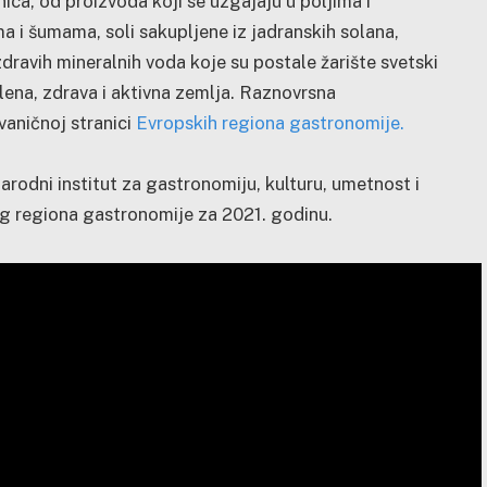
ca, od proizvoda koji se uzgajaju u poljima i
a i šumama, soli sakupljene iz jadranskih solana,
dravih mineralnih voda koje su postale žarište svetski
lena, zdrava i aktivna zemlja. Raznovrsna
vaničnoj stranici
Evropskih regiona gastronomije.
rodni institut za gastronomiju, kulturu, umetnost i
og regiona gastronomije za 2021. godinu.