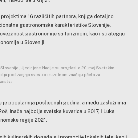
rojektima 16 različitih partnera, knjiga detaljno
cionalne gastronomske karakteristike Slovenije,
povezanost gastronomije sa turizmom, kao i strategiju
onomije u Sloveniji.
u Slovenije, Ujedinjene Nacije su proglasile 20. maj Svetskim
cilju podizanjnja svesti o izuzetnom značaju pčela za
anstva.
sve je popularnija posljednjih godina, a među zaslužnima
Roš, inače najbolja svetska kuvarica u 2017, i Luka
onomske regije 2021.
ih kulinarskih događaja i promocije lokalnih jela, kao i