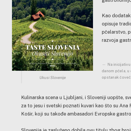
Kao dodatak p
opisuje tradi
pčelarstvo, 
razvoja gastr
Na inicijativ
danom pčela, u 
Ukusi Slovenije
opstanak čoveč
Kulinarska scena u Ljubljani, i Sloveniji uopšte, 
za to jesu i svetski poznati kuvari kao što su Ana 
Košir, koji su takođe ambasadori Evropske gastr
Slovenija je zasluženo dobila ovu titulu zbog brojn