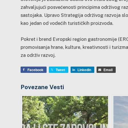
zahvaljujući posvećenosti principima održivog raz
sastojaka. Upravo Strategija održivog razvoja s
kao jedan od vodećih turističkih proizvoda.
Pokret i brend Evropski region gastronomije (ERG
promovisanja hrane, kulture, kreativnosti i turizma
za održiv razvoj.
Facebook
Tweet
LinkedIn
Email
Povezane Vesti