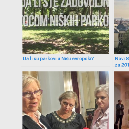
Da li su parkovi u Nišu evropski?
Novi S
za 201