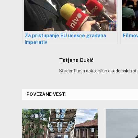
Za pristupanje EU učešće građana
Filmo
imperativ
Tatjana Đukić
Studentkinja doktorskih akademskih stud
POVEZANE VESTI