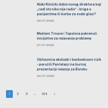
Niški Klinički dobio novog direktora koji
„radi što niko nije radio“ – briga o
pacijentima ili borba za svaki glas?
29/07/2026
Meštani Trnave i Toponice pokrenuli
inicijative za rešavanje problema
27/07/2026
Obilaznica ekološki i bezbednosni rizik
– poručili Pantelejci na burnoj
prezentaciji rešenja za Borsku
24/07/2026
…
Next
1
2
3
164