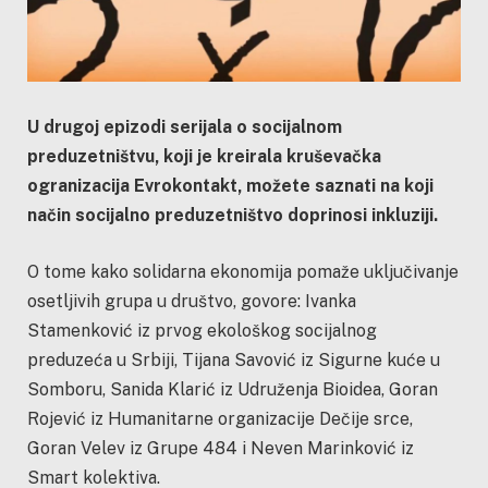
U drugoj epizodi serijala o socijalnom
preduzetništvu, koji je kreirala kruševačka
ogranizacija Evrokontakt, možete saznati na koji
način socijalno preduzetništvo doprinosi inkluziji.
O tome kako solidarna ekonomija pomaže uključivanje
osetljivih grupa u društvo, govore: Ivanka
Stamenković iz prvog ekološkog socijalnog
preduzeća u Srbiji, Tijana Savović iz Sigurne kuće u
Somboru, Sanida Klarić iz Udruženja Bioidea, Goran
Rojević iz Humanitarne organizacije Dečije srce,
Goran Velev iz Grupe 484 i Neven Marinković iz
Smart kolektiva.