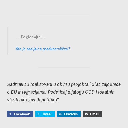
Pogledajte i…
Šta
je
socijalno
preduzetništvo?
Sadržaji su realizovani u okviru projekta “Glas zajednica
o EU integracijama: Podsticaj dijalogu OCD i lokalnih
vlasti oko javnih politika”.
Facebook
Tweet
LinkedIn
Email