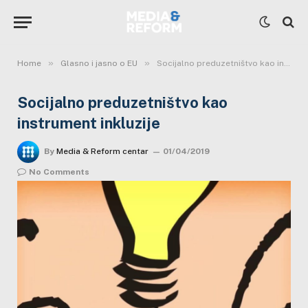
»
»
Home
Glasno i jasno o EU
Socijalno preduzetništvo kao instrument inkluzije
Socijalno preduzetništvo kao
instrument inkluzije
By
Media & Reform centar
01/04/2019
No Comments