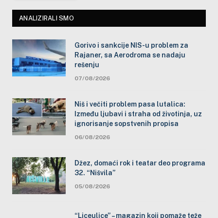
ANALIZIRALI SMO
Gorivo i sankcije NIS-u problem za
Rajaner, sa Aerodroma se nadaju
rešenju
07/08/2026
Niš i večiti problem pasa lutalica:
Između ljubavi i straha od životinja, uz
ignorisanje sopstvenih propisa
06/08/2026
Džez, domaći rok i teatar deo programa
32. “Nišvila”
05/08/2026
“Liceulice” – magazin koji pomaže teže