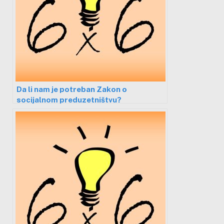
Da li nam je potreban Zakon o
socijalnom preduzetništvu?