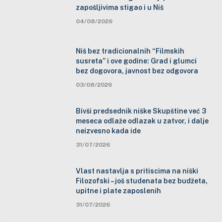
zapošljivima stigao i u Niš
04/08/2026
Niš bez tradicionalnih “Filmskih
susreta” i ove godine: Grad i glumci
bez dogovora, javnost bez odgovora
03/08/2026
Bivši predsednik niške Skupštine već 3
meseca odlaže odlazak u zatvor, i dalje
neizvesno kada ide
31/07/2026
Vlast nastavlja s pritiscima na niški
Filozofski – još studenata bez budžeta,
upitne i plate zaposlenih
31/07/2026