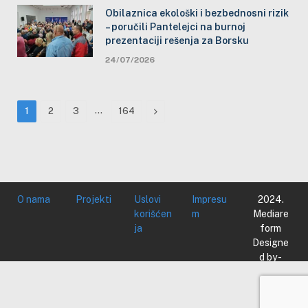
Obilaznica ekološki i bezbednosni rizik
– poručili Pantelejci na burnoj
prezentaciji rešenja za Borsku
24/07/2026
…
Next
1
2
3
164
O nama
Projekti
Uslovi
Impresu
2024.
korišćen
m
Mediare
ja
form
Designe
d by -
Mediare
form