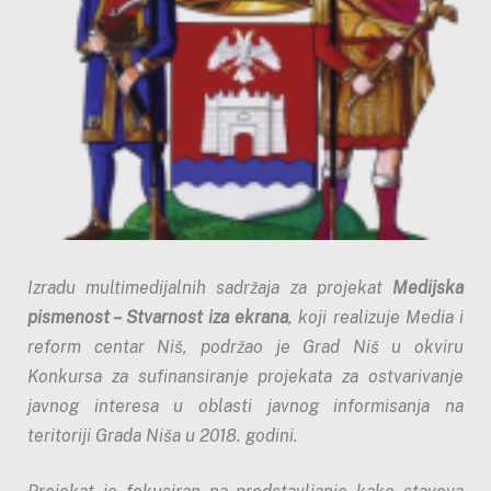
I
zradu multimedijalnih sadržaja za projekat
Medijska
pismenost – S
tvarnost
iza
ekrana
, koji realizuje Media i
reform centar Niš, podržao je Grad Niš u okviru
Konkursa za sufinansiranje projekata za ostvarivanje
javnog interesa u oblasti javnog informisanja na
teritoriji Grada Niša u 2018. godini.