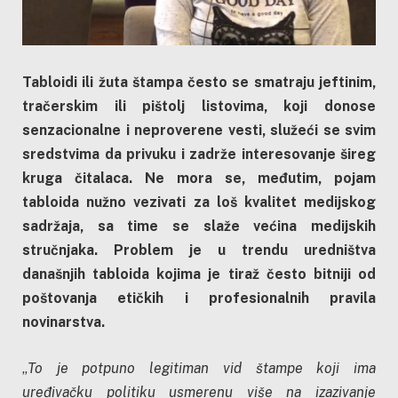
Tabloidi ili žuta štampa često se smatraju jeftinim,
tračerskim ili pištolj listovima, koji donose
senzacionalne i neproverene vesti, služeći se svim
sredstvima da privuku i zadrže interesovanje šireg
kruga čitalaca. Ne mora se, međutim, pojam
tabloida nužno vezivati za loš kvalitet medijskog
sadržaja, sa time se slaže većina medijskih
stručnjaka. Problem je u trendu uredništva
današnjih tabloida kojima je tiraž često bitniji od
poštovanja etičkih i profesionalnih pravila
novinarstva.
„
To je potpuno legitiman vid štampe koji ima
uređivačku politiku usmerenu više na izazivanje