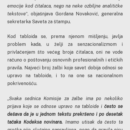
emocije kod čitalaca, nego na neke ozbiljne analitičke
tekstove
“, objašnjava Gordana Novaković, generalna
sekretarka Saveta za štampu.
Kod tabloida se, prema njenom mišljenju, javlja
problem kada, u želji za senzacionalizmom i
privlačenjem što većeg broja čitalaca, oni ne vode
računo o poštovanju osnovnih profesionalnih i etičkih
pravila. Najveći broj žalbi koje savet dobija odnosi se
upravo na tabloide, i to na one sa nacionalnom
pokrivenošću.
„
Svaka sednica Komisije za žalbe ima po nekoliko
prijava koje se odnose upravo na tabloide i
često se
dešava da je u jednom tekstu prekršeno i po desetak
tačaka Kodeksa novinara.
Imamo utisak da često ta
greška nije slučajno napravljena, nego da pravila nisu