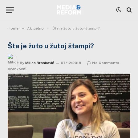
»
»
Home
Aktuelno
Šta je žuto u žutoj štampi?
Šta je žuto u žutoj štampi?
By
Milica Branković
07/12/2018
No Comments