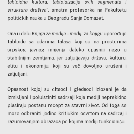
tabloidna kultura, tabloidizacija svih segmenata i
struktura društva
“, smatra profesorka na Fakultetu
političkih nauka u Beogradu Sanja Domazet.
Ona u delu
Knjiga za medije – mediji za knjigu
upoređuje
tabloide sa udarima talasa, koji su na prostorima
srpskog javnog mnjenja daleko opasniji nego u
stabilnijim zemljama, jer zaljuljavaju državu, kulturu,
elitu i ekonomiju, koji su več dovoljno urušeni i
zaljuljani.
Opasnost kojoj su čitaoci i gledaoci izloženi je da
izmišljeni i poluistiniti sadržaji koje mediji neprekidno
plasiraju postanu recept za stavrni život. Od toga se
može odbraniti jedino kritičkim osvrtom na sadržaj i
razumevanjem obrazaca po kojima mediji funkcionišu.