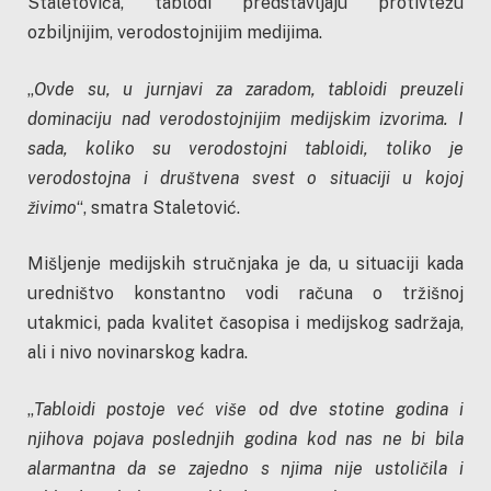
Staletovića, tablodi predstavljaju protivtežu
ozbiljnijim, verodostojnijim medijima.
„
Ovde su, u jurnjavi za zaradom, tabloidi preuzeli
dominaciju nad verodostojnijim medijskim izvorima. I
sada, koliko su verodostojni tabloidi, toliko je
verodostojna i društvena svest o situaciji u kojoj
živimo
“, smatra Staletović.
Mišljenje medijskih stručnjaka je da, u situaciji kada
uredništvo konstantno vodi računa o tržišnoj
utakmici, pada kvalitet časopisa i medijskog sadržaja,
ali i nivo novinarskog kadra.
„
Tabloidi postoje već više od dve stotine godina i
njihova pojava poslednjih godina kod nas ne bi bila
alarmantna da se zajedno s njima nije ustoličila i