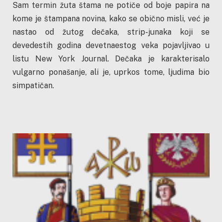
Sam termin žuta štama ne potiče od boje papira na
kome je štampana novina, kako se obično misli, već je
nastao od žutog dečaka, strip-junaka koji se
devedestih godina devetnaestog veka pojavljivao u
listu New York Journal. Dečaka je karakterisalo
vulgarno ponašanje, ali je, uprkos tome, ljudima bio
simpatičan.