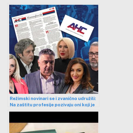
Režimski novinari se i zvanično udružili:
Na zaštitu profesije pozivaju oni koji je
godinama urušavaju