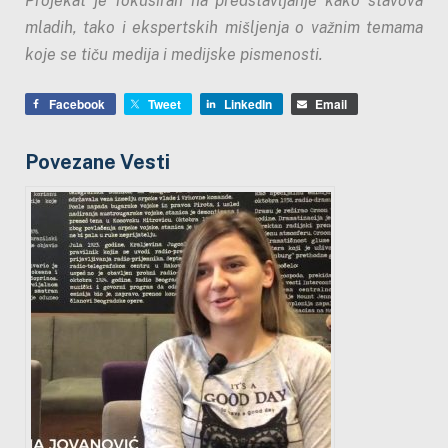
Projekat je fokusiran na predstavljanje kako stavova
mladih, tako i ekspertskih mišljenja o važnim temama
koje se tiču medija i medijske pismenosti.
Facebook
Tweet
LinkedIn
Email
Povezane Vesti