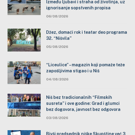
Između ljubavi i straha od životinja, uz
ignorisanje sopstvenih propisa
06/08/2026
Džez, domaći rok i teatar deo programa
32. “Nišvila”
05/08/2026
“Liceulice” – magazin koji pomaže teže
zapošljivima stigao i u Niš
04/08/2026
Niš bez tradicionalnih “Filmskih
susreta” i ove godine: Grad i glumci
bez dogovora, javnost bez odgovora
03/08/2026
Bivši predsednik niške Skupštine već 3