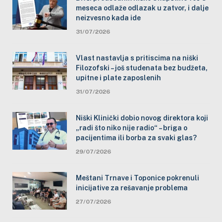
meseca odlaže odlazak u zatvor, i dalje
neizvesno kada ide
31/07/2026
Vlast nastavlja s pritiscima na niški
Filozofski – još studenata bez budžeta,
upitne i plate zaposlenih
31/07/2026
Niški Klinički dobio novog direktora koji
„radi što niko nije radio“ – briga o
pacijentima ili borba za svaki glas?
29/07/2026
Meštani Trnave i Toponice pokrenuli
inicijative za rešavanje problema
27/07/2026