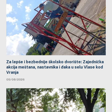
Za lepše i bezbednije školsko dvorište: Zajednička
akcija meštana, nastavnika i đaka u selu Vlase kod
Vranja
05/08/2026