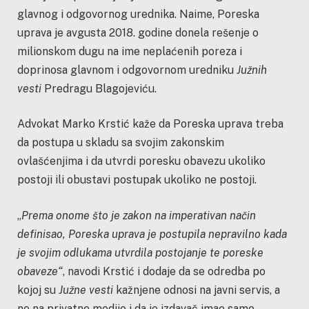
glavnog i odgovornog urednika. Naime, Poreska
uprava je avgusta 2018. godine donela rešenje o
milionskom dugu na ime neplaćenih poreza i
doprinosa glavnom i odgovornom uredniku
Južnih
vesti
Predragu Blagojeviću.
Advokat Marko Krstić kaže da Poreska uprava treba
da postupa u skladu sa svojim zakonskim
ovlašćenjima i da utvrdi poresku obavezu ukoliko
postoji ili obustavi postupak ukoliko ne postoji.
„
Prema onome što je zakon na imperativan način
definisao, Poreska uprava je postupila nepravilno kada
je svojim odlukama utvrdila postojanje te poreske
obaveze“
, navodi Krstić i dodaje da se odredba po
kojoj su
Južne vesti
kažnjene odnosi na javni servis, a
ne na privatne medije i da je izdavač imao samo