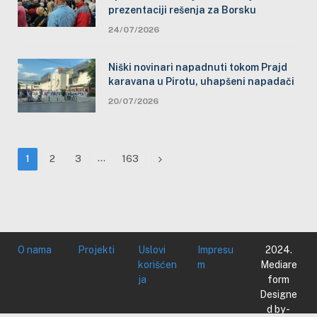
prezentaciji rešenja za Borsku
24/07/2026
Niški novinari napadnuti tokom Prajd
karavana u Pirotu, uhapšeni napadači
20/07/2026
…
Next
1
2
3
163
O nama
Projekti
Uslovi
Impresu
2024.
korišćen
m
Mediare
ja
form
Designe
d by -