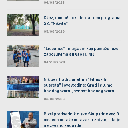
06/08/2026
Džez, domaći rok i teatar deo programa
32. “Nišvila”
05/08/2026
“Liceulice” – magazin koji pomaže teže
zapošljivima stigao i u Niš
04/08/2026
Niš bez tradicionalnih “Filmskih
susreta” i ove godine: Grad i glumci
bez dogovora, javnost bez odgovora
03/08/2026
Bivši predsednik niške Skupštine već 3
meseca odlaže odlazak u zatvor, i dalje
neizvesno kada ide