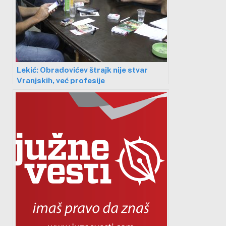
Lekić: Obradovićev štrajk nije stvar
Vranjskih, već profesije