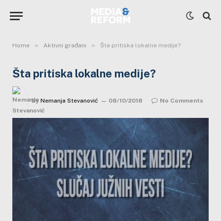
»
»
Home
Aktivni građani
Šta pritiska lokalne medije?
Šta pritiska lokalne medije?
By
Nemanja Stevanović
08/10/2018
No Comments