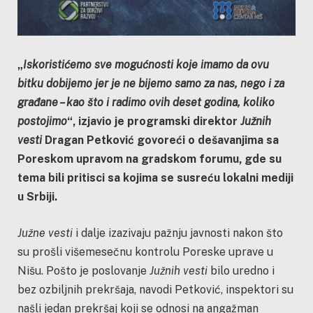
„
Iskoristićemo sve mogućnosti koje imamo da ovu
bitku dobijemo jer je ne bijemo samo za nas, nego i za
građane – kao što i radimo ovih deset godina, koliko
postojimo
“, izjavio je programski direktor
Južnih
vesti
Dragan Petković govoreći o dešavanjima sa
Poreskom upravom na gradskom forumu, gde su
tema bili pritisci sa kojima se susreću lokalni mediji
u Srbiji.
Južne vesti
i dalje izazivaju pažnju javnosti nakon što
su prošli višemesečnu kontrolu Poreske uprave u
Nišu. Pošto je poslovanje
Južnih vesti
bilo uredno i
bez ozbiljnih prekršaja, navodi Petković, inspektori su
našli jedan prekršaj koji se odnosi na angažman