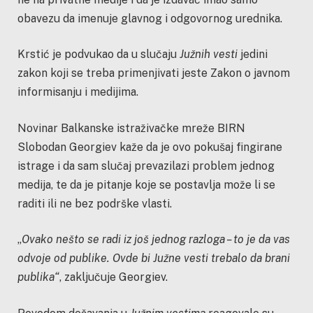
obavezu da imenuje glavnog i odgovornog urednika.
Krstić je podvukao da u slučaju
Južnih vesti
jedini
zakon koji se treba primenjivati jeste Zakon o javnom
informisanju i medijima.
Novinar Balkanske istraživačke mreže BIRN
Slobodan Georgiev kaže da je ovo pokušaj fingirane
istrage i da sam slučaj prevazilazi problem jednog
medija, te da je pitanje koje se postavlja može li se
raditi ili ne bez podrške vlasti.
„
Ovako nešto se radi iz još jednog razloga – to je da vas
odvoje od publike. Ovde bi Južne vesti trebalo da brani
publika“
, zaključuje Georgiev.