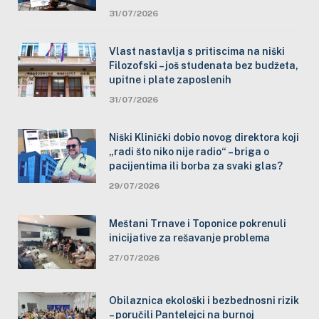
31/07/2026
Vlast nastavlja s pritiscima na niški
Filozofski – još studenata bez budžeta,
upitne i plate zaposlenih
31/07/2026
Niški Klinički dobio novog direktora koji
„radi što niko nije radio“ – briga o
pacijentima ili borba za svaki glas?
29/07/2026
Meštani Trnave i Toponice pokrenuli
inicijative za rešavanje problema
27/07/2026
Obilaznica ekološki i bezbednosni rizik
– poručili Pantelejci na burnoj