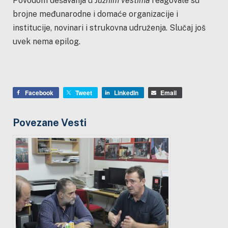
Povodom dešavanja u
Južnim vestima
reagovale su
brojne međunarodne i domaće organizacije i
institucije, novinari i strukovna udruženja. Slučaj još
uvek nema epilog.
Facebook
Tweet
LinkedIn
Email
Povezane Vesti