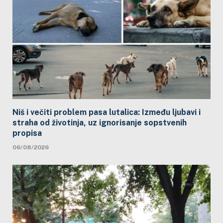
Niš i večiti problem pasa lutalica: Između ljubavi i
straha od životinja, uz ignorisanje sopstvenih
propisa
06/08/2026