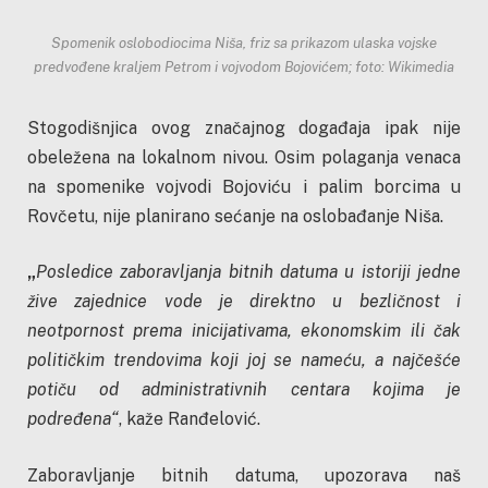
Spomenik oslobodiocima Niša, friz sa prikazom ulaska vojske
predvođene kraljem Petrom i vojvodom Bojovićem; foto: Wikimedia
Stogodišnjica ovog značajnog događaja ipak nije
obeležena na lokalnom nivou. Osim polaganja venaca
na spomenike vojvodi Bojoviću i palim borcima u
Rovčetu, nije planirano sećanje na oslobađanje Niša.
„
Posledice zaboravljanja bitnih datuma u istoriji jedne
žive zajednice vode je direktno u bezličnost i
neotpornost prema inicijativama, ekonomskim ili čak
političkim trendovima koji joj se nameću, a najčešće
potiču od administrativnih centara kojima je
podređena“
, kaže Ranđelović.
Zaboravljanje bitnih datuma, upozorava naš