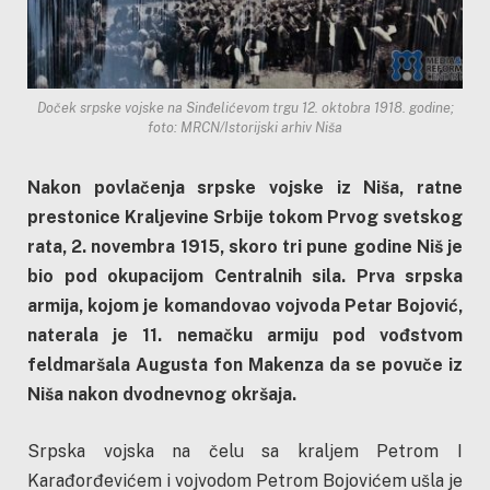
Doček srpske vojske na Sinđelićevom trgu 12. oktobra 1918. godine;
foto: MRCN/Istorijski arhiv Niša
Nakon povlačenja srpske vojske iz Niša, ratne
prestonice Kraljevine Srbije tokom Prvog svetskog
rata, 2. novembra 1915, skoro tri pune godine Niš je
bio pod okupacijom Centralnih sila. Prva srpska
armija, kojom je komandovao vojvoda Petar Bojović,
naterala je 11. nemačku armiju pod vođstvom
feldmaršala Augusta fon Makenza da se povuče iz
Niša nakon dvodnevnog okršaja.
Srpska vojska na čelu sa kraljem Petrom I
Karađorđevićem i vojvodom Petrom Bojovićem ušla je