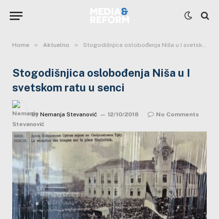
»
»
Home
Aktuelno
Stogodišnjica oslobođenja Niša u I svetskom ratu u senci
Stogodišnjica oslobođenja Niša u I
svetskom ratu u senci
By
Nemanja Stevanović
12/10/2018
No Comments