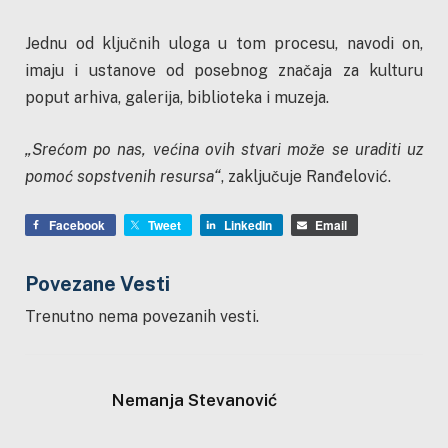
Jednu od ključnih uloga u tom procesu, navodi on,
imaju i ustanove od posebnog značaja za kulturu
poput arhiva, galerija, biblioteka i muzeja.
„Srećom po nas, većina ovih stvari može se uraditi uz
pomoć sopstvenih resursa“
, zaključuje Ranđelović.
Facebook
Tweet
LinkedIn
Email
Povezane Vesti
Trenutno nema povezanih vesti.
Nemanja Stevanović