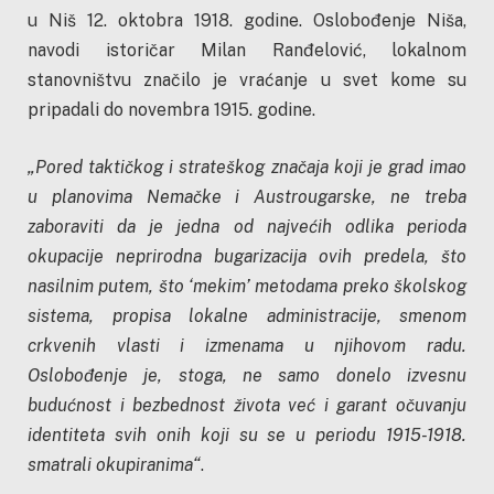
u Niš 12. oktobra 1918. godine. Oslobođenje Niša,
navodi istoričar Milan Ranđelović, lokalnom
stanovništvu značilo je vraćanje u svet kome su
pripadali do novembra 1915. godine.
„Pored taktičkog i strateškog značaja koji je grad imao
u planovima Nemačke i Austrougarske, ne treba
zaboraviti da je jedna od najvećih odlika perioda
okupacije neprirodna bugarizacija ovih predela, što
nasilnim putem, što ‘mekim’ metodama preko školskog
sistema, propisa lokalne administracije, smenom
crkvenih vlasti i izmenama u njihovom radu.
Oslobođenje je, stoga, ne samo donelo izvesnu
budućnost i bezbednost života već i garant očuvanju
identiteta svih onih koji su se u periodu 1915-1918.
smatrali okupiranima“
.