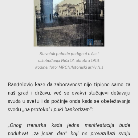
Slavoluk pobede podignut u čast
oslobođenja Niša 12. oktobra 1918.
godine; foto: MRCN/Istorijski arhiv Niš
Ranđelović kaže da zaboravnost nije tipično samo za
naš grad i državu, već se ovakvi slučajevi dešavaju
svuda u svetu i da počinje onda kada se obeležavanja
svedu
„na protokol i puki banketizam“
:
„Onog trenutka kada jedna manifestacija bude
poduhvat „za jedan dan“ koji ne prevazlilazi svoju