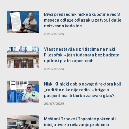
Bivši predsednik niške Skupštine već 3
meseca odlaže odlazak u zatvor, i dalje
neizvesno kada ide
31/07/2026
Vlast nastavlja s pritiscima na niški
Filozofski – još studenata bez budžeta,
upitne i plate zaposlenih
31/07/2026
Niški Klinički dobio novog direktora koji
„radi što niko nije radio“ – briga o
pacijentima ili borba za svaki glas?
29/07/2026
Meštani Trnave i Toponice pokrenuli
inicijative za rešavanje problema