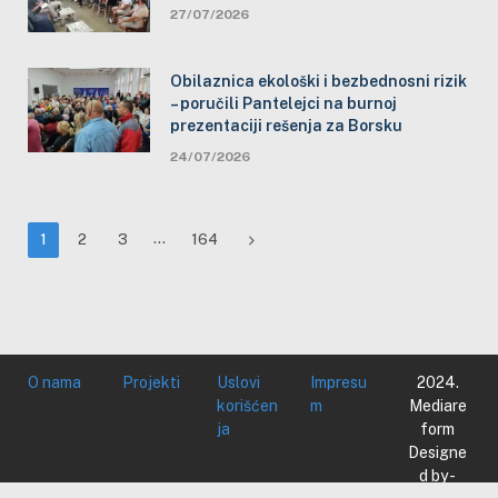
27/07/2026
Obilaznica ekološki i bezbednosni rizik
– poručili Pantelejci na burnoj
prezentaciji rešenja za Borsku
24/07/2026
…
Next
1
2
3
164
O nama
Projekti
Uslovi
Impresu
2024.
korišćen
m
Mediare
ja
form
Designe
d by -