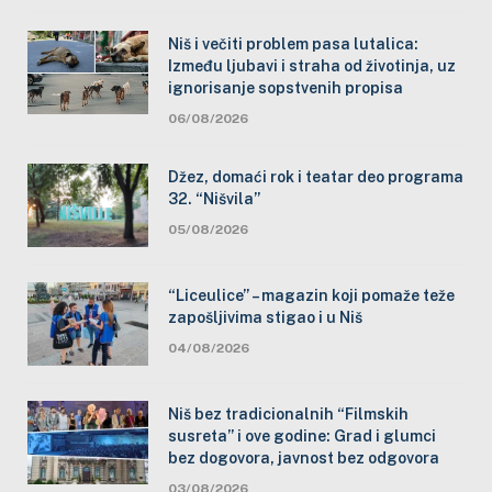
Niš i večiti problem pasa lutalica:
Između ljubavi i straha od životinja, uz
ignorisanje sopstvenih propisa
06/08/2026
Džez, domaći rok i teatar deo programa
32. “Nišvila”
05/08/2026
“Liceulice” – magazin koji pomaže teže
zapošljivima stigao i u Niš
04/08/2026
Niš bez tradicionalnih “Filmskih
susreta” i ove godine: Grad i glumci
bez dogovora, javnost bez odgovora
03/08/2026