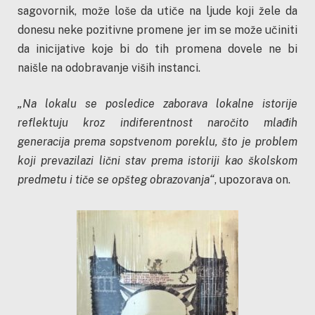
sagovornik, može loše da utiče na ljude koji žele da
donesu neke pozitivne promene jer im se može učiniti
da inicijative koje bi do tih promena dovele ne bi
naišle na odobravanje viših instanci.
„Na lokalu se
posledice zaborava lokalne istorije
reflektuju kroz indiferentnost naročito mlađih
generacija prema sopstvenom poreklu, što je problem
koji prevazilazi lični stav prema istoriji kao školskom
predmetu i tiče se opšteg obrazovanja“
, upozorava on.