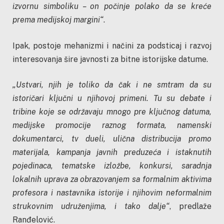
izvornu simboliku – on počinje polako da se kreće
prema medijskoj margini“
.
Ipak, postoje mehanizmi i načini za podsticaj i razvoj
interesovanja šire javnosti za bitne istorijske datume.
„Ustvari, njih je toliko da čak i ne smtram da su
istoričari ključni u njihovoj primeni. Tu su debate i
tribine koje se održavaju mnogo pre ključnog datuma,
medijske promocije raznog formata, namenski
dokumentarci, tv dueli, ulična distribucija promo
materijala, kampanja javnih preduzeća i istaknutih
pojedinaca, tematske izložbe, konkursi, saradnja
lokalnih uprava za obrazovanjem sa formalnim aktivima
profesora i nastavnika istorije i njihovim neformalnim
strukovnim udruženjima, i tako dalje“
, predlaže
Ranđelović.