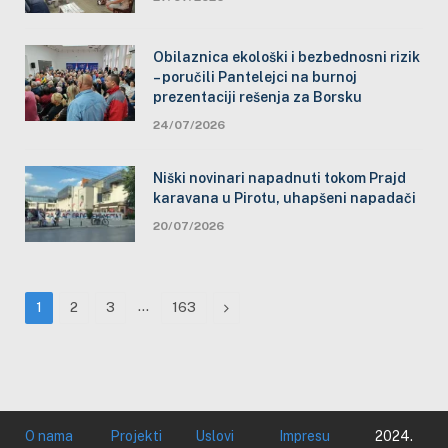
Obilaznica ekološki i bezbednosni rizik
– poručili Pantelejci na burnoj
prezentaciji rešenja za Borsku
24/07/2026
Niški novinari napadnuti tokom Prajd
karavana u Pirotu, uhapšeni napadači
20/07/2026
…
Next
1
2
3
163
O nama
Projekti
Uslovi
Impresu
2024.