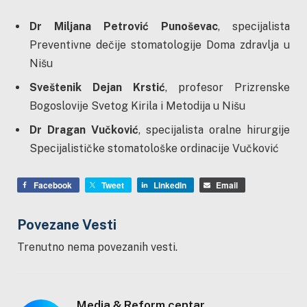
Dr Miljana Petrović Punoševac
, specijalista
Preventivne dečije stomatologije Doma zdravlja u
Nišu
Sveštenik Dejan Krstić
, profesor Prizrenske
Bogoslovije Svetog Kirila i Metodija u Nišu
Dr Dragan Vučković
, specijalista oralne hirurgije
Specijalističke stomatološke ordinacije Vučković
Facebook
Tweet
LinkedIn
Email
Povezane Vesti
Trenutno nema povezanih vesti.
Media & Reform centar