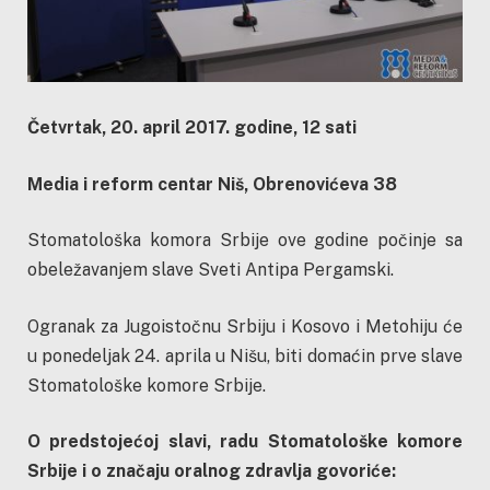
Četvrtak, 20. april 2017. godine, 12 sati
Media i reform centar Niš, Obrenovićeva 38
Stomatološka komora Srbije ove godine počinje sa
obeležavanjem slave Sveti Antipa Pergamski.
Ogranak za Jugoistočnu Srbiju i Kosovo i Metohiju će
u ponedeljak 24. aprila u Nišu, biti domaćin prve slave
Stomatološke komore Srbije.
O predstojećoj slavi, radu Stomatološke komore
Srbije i o značaju oralnog zdravlja govoriće: