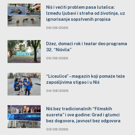
Niš i večiti problem pasa lutalica:
Između ljubavi i straha od životinja, uz
ignorisanje sopstvenih propisa
06/08/2026
Džez, domaći rok i teatar deo programa
32. “Nišvila”
05/08/2026
“Liceulice” – magazin koji pomaže teže
zapošljivima stigao i u Niš
04/08/2026
Niš bez tradicionalnih “Filmskih
susreta” i ove godine: Grad i glumci
bez dogovora, javnost bez odgovora
03/08/2026