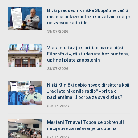
Bivši predsednik niške Skupštine već 3
meseca odlaže odlazak u zatvor, i dalje
neizvesno kada ide
31/07/2026
Vlast nastavlja s pritiscima na niški
Filozofski – još studenata bez budžeta,
upitne i plate zaposlenih
31/07/2026
Niški Klinički dobio novog direktora koji
„radi što niko nije radio“ – briga o
pacijentima ili borba za svaki glas?
29/07/2026
Meštani Trnave i Toponice pokrenuli
inicijative za rešavanje problema
27/07/2026