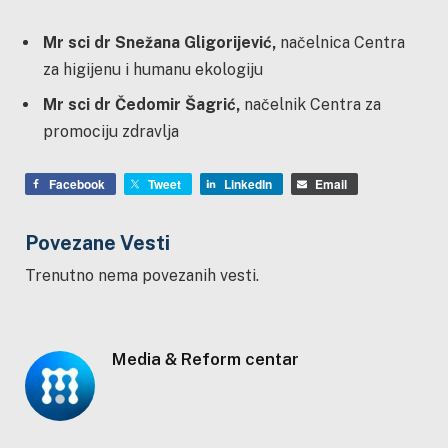
Mr sci dr Snežana Gligorijević,
načelnica Centra
za higijenu i humanu ekologiju
Mr sci dr Čedomir Šagrić,
načelnik Centra za
promociju zdravlja
Facebook
Tweet
LinkedIn
Email
Povezane Vesti
Trenutno nema povezanih vesti.
Media & Reform centar