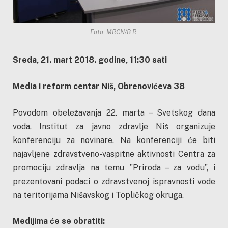
Foto: MRCN/B.R.
Sreda, 21. mart 2018. godine, 11:30 sati
Media i reform centar Niš, Obrenovićeva 38
Povodom obeležavanja 22. marta – Svetskog dana
voda, Institut za javno zdravlje Niš organizuje
konferenciju za novinare. Na konferenciji će biti
najavljene zdravstveno-vaspitne aktivnosti Centra za
promociju zdravlja na temu ”Priroda – za vodu”, i
prezentovani podaci o zdravstvenoj ispravnosti vode
na teritorijama Nišavskog i Topličkog okruga.
Medijima će se obratiti: