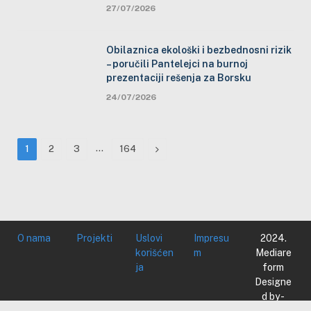
27/07/2026
Obilaznica ekološki i bezbednosni rizik
– poručili Pantelejci na burnoj
prezentaciji rešenja za Borsku
24/07/2026
…
Next
1
2
3
164
O nama
Projekti
Uslovi
Impresu
2024.
korišćen
m
Mediare
ja
form
Designe
d by -