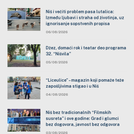
Niš i večiti problem pasa lutalica:
Između ljubavi i straha od životinja, uz
ignorisanje sopstvenih propisa
06/08/2026
Džez, domaći rok i teatar deo programa
32. “Nišvila”
05/08/2026
“Liceulice” – magazin koji pomaže teže
zapošljivima stigao i u Niš
04/08/2026
Niš bez tradicionalnih “Filmskih
susreta” i ove godine: Grad i glumci
bez dogovora, javnost bez odgovora
03/08/2026