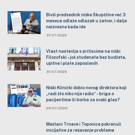
Bivši predsednik niške Skupštine već 3
meseca odlaže odlazak u zatvor, i dalje
neizvesno kada ide
31/07/2026
Vlast nastavlja s pritiscima na niški
Filozofski – još studenata bez budžeta,
upitne i plate zaposlenih
31/07/2026
Niški Klinički dobio novog direktora koji
„radi što niko nije radio“ – briga o
pacijentima ili borba za svaki glas?
29/07/2026
Meštani Trnave i Toponice pokrenuli
inicijative za rešavanje problema