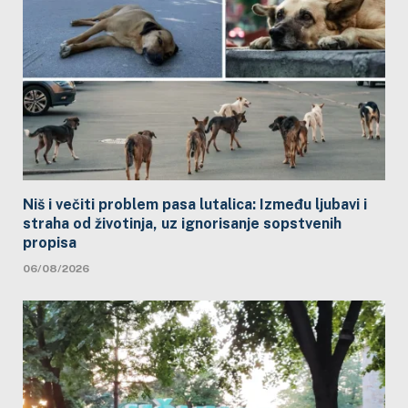
Niš i večiti problem pasa lutalica: Između ljubavi i
straha od životinja, uz ignorisanje sopstvenih
propisa
06/08/2026