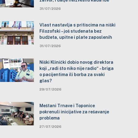
zatvor, i dalje neizvesno kada ide
31/07/2026
Vlast nastavlja s pritiscima na niški
Filozofski – još studenata bez
budžeta, upitne i plate zaposlenih
31/07/2026
Niški Klinički dobio novog direktora
koji „radi što niko nije radio“ – briga
o pacijentima ili borba za svaki
glas?
29/07/2026
Meštani Trnave i Toponice
pokrenuli inicijative za rešavanje
problema
27/07/2026