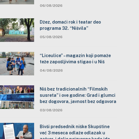
06/08/2026
Džez, domaći rok i teatar deo
programa 32. “Nišvila”
05/08/2026
“Liceulice” – magazin koji pomaže
teže zapošljivima stigao i u Niš
04/08/2026
Niš bez tradicionalnih “Filmskih
susreta” i ove godine: Grad i glumci
bez dogovora, javnost bez odgovora
03/08/2026
Bivši predsednik niške Skupštine
već 3 meseca odlaže odlazak u