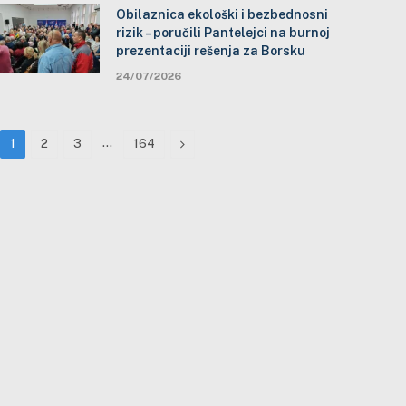
Obilaznica ekološki i bezbednosni
rizik – poručili Pantelejci na burnoj
prezentaciji rešenja za Borsku
24/07/2026
…
Next
1
2
3
164