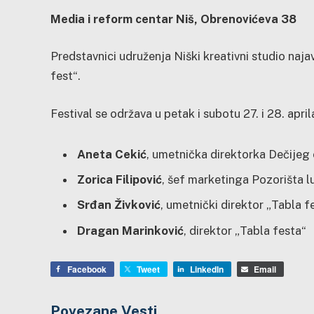
Media i reform
centar Niš, Obrenovićeva 38
Predstavnici udruženja Niški kreativni studio naja
fest“.
Festival se održava u petak i subotu 27. i 28. april
Aneta Cekić
, umetnička direktorka Dečijeg
Zorica Filipović
, šef marketinga Pozorišta l
Srđan Živković
, umetnički direktor „Tabla f
Dragan Marinković
, direktor „Tabla festa“
Facebook
Tweet
LinkedIn
Email
Povezane Vesti