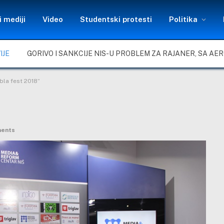
 mediji
Video
Studentski protesti
Politika
IJE
bla fest 2018“
ents