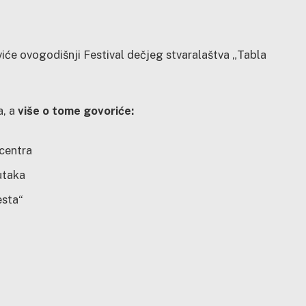
viće ovogodišnji Festival dečjeg stvaralaštva „Tabla
a, a
više o tome govoriće:
 centra
utaka
esta“