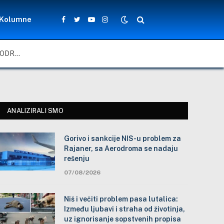
Kolumne
Facebook
Twitter
YouTube
Instagram
GORIVO I SANKCIJE NIS-U PROBLEM ZA RAJANER, SA AERODROMA SE NADAJU REŠENJU
ANALIZIRALI SMO
Gorivo i sankcije NIS-u problem za
Rajaner, sa Aerodroma se nadaju
rešenju
07/08/2026
Niš i večiti problem pasa lutalica:
Između ljubavi i straha od životinja,
uz ignorisanje sopstvenih propisa