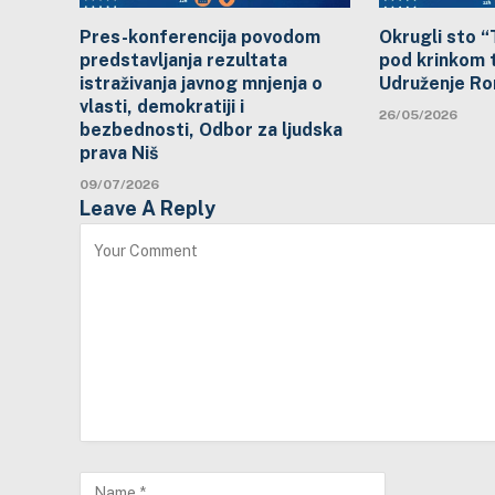
Pres-konferencija povodom
Okrugli sto “
predstavljanja rezultata
pod krinkom t
istraživanja javnog mnjenja o
Udruženje Ro
vlasti, demokratiji i
26/05/2026
bezbednosti, Odbor za ljudska
prava Niš
09/07/2026
Leave A Reply