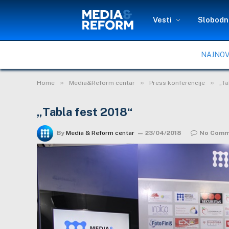
Vesti
Slobodni
NAJNOV
»
»
»
Home
Media&Reform centar
Press konferencije
„Ta
„Tabla fest 2018“
By
Media & Reform centar
23/04/2018
No Comm