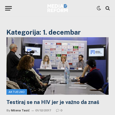
Kategorija:
1. decembar
AKTUELNO
Testiraj se na HIV jer je važno da znaš
By
Milena Tasić
01/12/2017
0