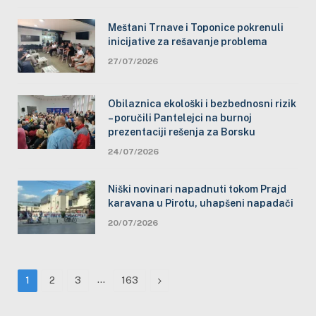
Meštani Trnave i Toponice pokrenuli
inicijative za rešavanje problema
27/07/2026
Obilaznica ekološki i bezbednosni rizik
– poručili Pantelejci na burnoj
prezentaciji rešenja za Borsku
24/07/2026
Niški novinari napadnuti tokom Prajd
karavana u Pirotu, uhapšeni napadači
20/07/2026
…
Next
1
2
3
163