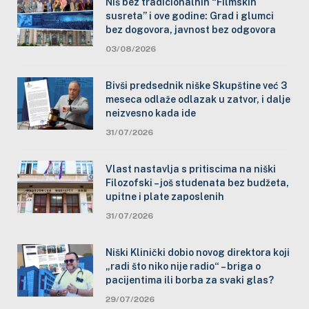
Niš bez tradicionalnih “Filmskih
susreta” i ove godine: Grad i glumci
bez dogovora, javnost bez odgovora
03/08/2026
Bivši predsednik niške Skupštine već 3
meseca odlaže odlazak u zatvor, i dalje
neizvesno kada ide
31/07/2026
Vlast nastavlja s pritiscima na niški
Filozofski – još studenata bez budžeta,
upitne i plate zaposlenih
31/07/2026
Niški Klinički dobio novog direktora koji
„radi što niko nije radio“ – briga o
pacijentima ili borba za svaki glas?
29/07/2026