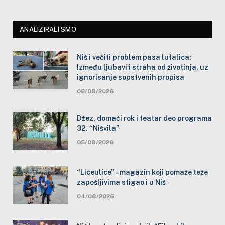
ANALIZIRALI SMO
Niš i večiti problem pasa lutalica:
Između ljubavi i straha od životinja, uz
ignorisanje sopstvenih propisa
06/08/2026
Džez, domaći rok i teatar deo programa
32. “Nišvila”
05/08/2026
“Liceulice” – magazin koji pomaže teže
zapošljivima stigao i u Niš
04/08/2026