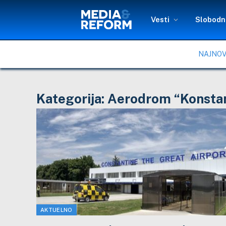
Vesti
Slobodni
NAJNOV
Kategorija:
Aerodrom “Konstant
AKTUELNO