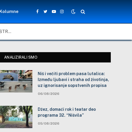
Kolumne
Facebook
Twitter
YouTube
Instagram
NIŠ I VEČITI PROBLEM PASA LUTALICA: IZMEĐU LJUBAVI I STRAHA OD ŽIVOTINJA, UZ IGNORISANJE SOPSTVENIH PROPISA
ANALIZIRALI SMO
Niš i večiti problem pasa lutalica:
Između ljubavi i straha od životinja,
uz ignorisanje sopstvenih propisa
06/08/2026
Džez, domaći rok i teatar deo
programa 32. “Nišvila”
05/08/2026