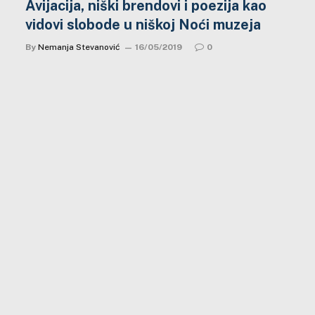
Avijacija, niški brendovi i poezija kao
vidovi slobode u niškoj Noći muzeja
By
Nemanja Stevanović
16/05/2019
0