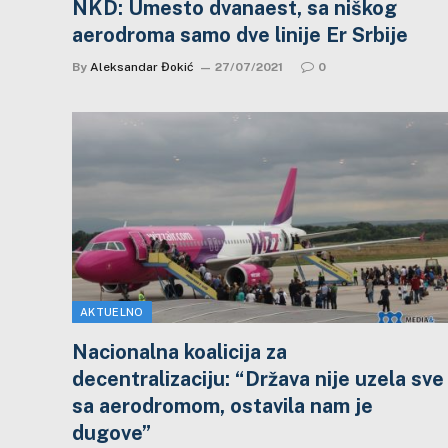
NKD: Umesto dvanaest, sa niškog
aerodroma samo dve linije Er Srbije
By
Aleksandar Đokić
27/07/2021
0
AKTUELNO
Nacionalna koalicija za
decentralizaciju: “Država nije uzela sve
sa aerodromom, ostavila nam je
dugove”