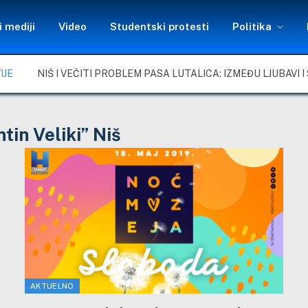
 mediji
Video
Studentski protesti
Politika
IJE
in Veliki” Niš
AKTUELNO