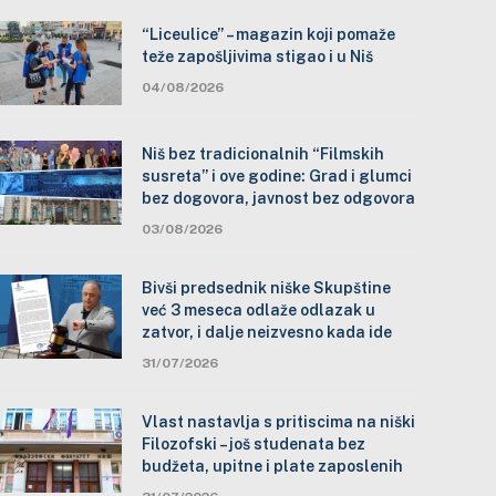
“Liceulice” – magazin koji pomaže
teže zapošljivima stigao i u Niš
04/08/2026
Niš bez tradicionalnih “Filmskih
susreta” i ove godine: Grad i glumci
bez dogovora, javnost bez odgovora
03/08/2026
Bivši predsednik niške Skupštine
već 3 meseca odlaže odlazak u
zatvor, i dalje neizvesno kada ide
31/07/2026
Vlast nastavlja s pritiscima na niški
Filozofski – još studenata bez
budžeta, upitne i plate zaposlenih