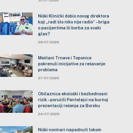
31/07/2026
Niški Klinički dobio novog direktora
koji „radi što niko nije radio“ – briga
o pacijentima ili borba za svaki
glas?
29/07/2026
Meštani Trnave i Toponice
pokrenuli inicijative za rešavanje
problema
27/07/2026
Obilaznica ekološki i bezbednosni
rizik – poručili Pantelejci na burnoj
prezentaciji rešenja za Borsku
24/07/2026
Niški novinari napadnuti tokom