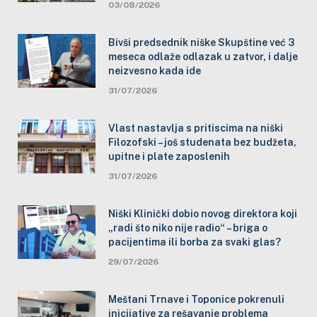
03/08/2026
Bivši predsednik niške Skupštine već 3
meseca odlaže odlazak u zatvor, i dalje
neizvesno kada ide
31/07/2026
Vlast nastavlja s pritiscima na niški
Filozofski – još studenata bez budžeta,
upitne i plate zaposlenih
31/07/2026
Niški Klinički dobio novog direktora koji
„radi što niko nije radio“ – briga o
pacijentima ili borba za svaki glas?
29/07/2026
Meštani Trnave i Toponice pokrenuli
inicijative za rešavanje problema