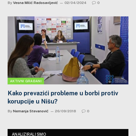
By
Vesna Milić Radosavljević
02/04/2024
0
AKTIVNI GRAĐANI
Kako prevazići probleme u borbi protiv
korupcije u Nišu?
By
Nemanja Stevanović
26/09/2018
0
ANALIZIRALI SMO