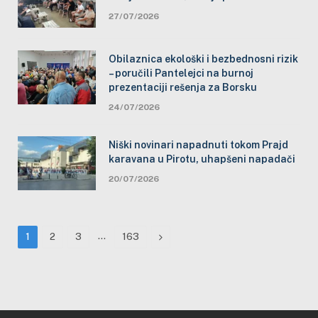
27/07/2026
Obilaznica ekološki i bezbednosni rizik
– poručili Pantelejci na burnoj
prezentaciji rešenja za Borsku
24/07/2026
Niški novinari napadnuti tokom Prajd
karavana u Pirotu, uhapšeni napadači
20/07/2026
…
Next
1
2
3
163