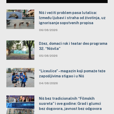
Niš i večiti problem pasa lutalica:
Između ljubavi i straha od životinja, uz
ignorisanje sopstvenih propisa
06/08/2026
Džez, domaći rok i teatar deo programa
32. “Nišvila”
05/08/2026
“Liceulice” – magazin koji pomaže teže
zapošljivima stigao i u Niš
04/08/2026
Niš bez tradicionalnih “Filmskih
susreta” i ove godine: Grad i glumci
bez dogovora, javnost bez odgovora