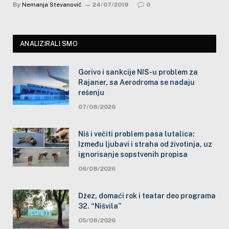
By
Nemanja Stevanović
24/07/2019
0
ANALIZIRALI SMO
Gorivo i sankcije NIS-u problem za
Rajaner, sa Aerodroma se nadaju
rešenju
07/08/2026
Niš i večiti problem pasa lutalica:
Između ljubavi i straha od životinja, uz
ignorisanje sopstvenih propisa
06/08/2026
Džez, domaći rok i teatar deo programa
32. “Nišvila”
05/08/2026