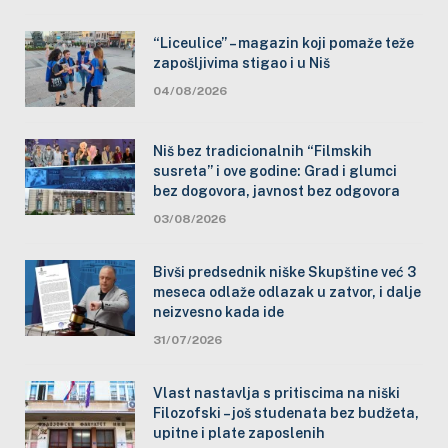
“Liceulice” – magazin koji pomaže teže
zapošljivima stigao i u Niš
04/08/2026
Niš bez tradicionalnih “Filmskih
susreta” i ove godine: Grad i glumci
bez dogovora, javnost bez odgovora
03/08/2026
Bivši predsednik niške Skupštine već 3
meseca odlaže odlazak u zatvor, i dalje
neizvesno kada ide
31/07/2026
Vlast nastavlja s pritiscima na niški
Filozofski – još studenata bez budžeta,
upitne i plate zaposlenih