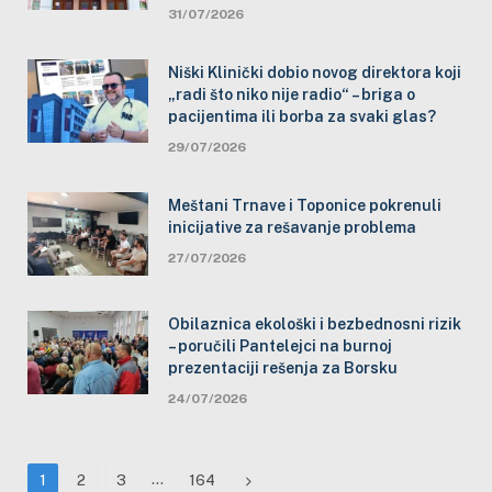
31/07/2026
Niški Klinički dobio novog direktora koji
„radi što niko nije radio“ – briga o
pacijentima ili borba za svaki glas?
29/07/2026
Meštani Trnave i Toponice pokrenuli
inicijative za rešavanje problema
27/07/2026
Obilaznica ekološki i bezbednosni rizik
– poručili Pantelejci na burnoj
prezentaciji rešenja za Borsku
24/07/2026
…
Next
1
2
3
164