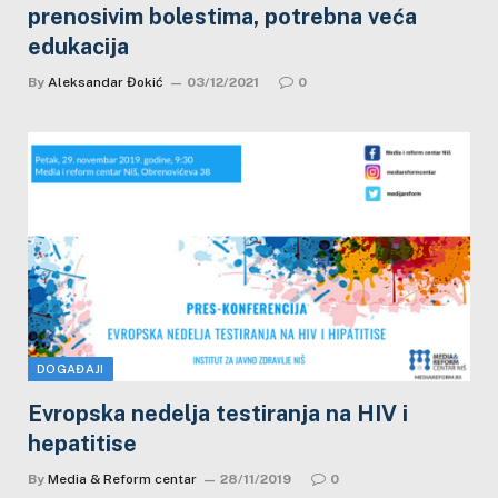
prenosivim bolestima, potrebna veća
edukacija
By
Aleksandar Đokić
03/12/2021
0
DOGAĐAJI
Evropska nedelja testiranja na HIV i
hepatitise
By
Media & Reform centar
28/11/2019
0