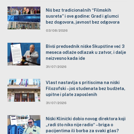
Niš bez tradicionalnih “Filmskih
susreta” i ove godine: Grad i glumci
bez dogovora, javnost bez odgovora
03/08/2026
Bivši predsednik niške Skupštine već 3
meseca odlaže odlazak u zatvor, i dalje
neizvesno kada ide
31/07/2026
Vlast nastavlja s pritiscima na niški
Filozofski – još studenata bez budžeta,
upitne i plate zaposlenih
31/07/2026
Niški Klinički dobio novog direktora koji
„radi što niko nije radio“ – briga o
pacijentima ili borba za svaki glas?