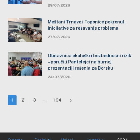
29/07/2026
Meštani Trnave i Toponice pokrenuli
inicijative za rešavanje problema
27/07/2026
Obilaznica ekološki i bezbednosni rizik
– poručili Pantelejci na burnoj
prezentaciji rešenja za Borsku
24/07/2026
…
Next
1
2
3
164