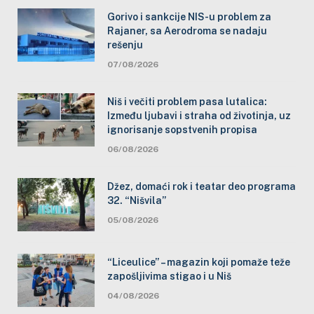
Gorivo i sankcije NIS-u problem za
Rajaner, sa Aerodroma se nadaju
rešenju
07/08/2026
Niš i večiti problem pasa lutalica:
Između ljubavi i straha od životinja, uz
ignorisanje sopstvenih propisa
06/08/2026
Džez, domaći rok i teatar deo programa
32. “Nišvila”
05/08/2026
“Liceulice” – magazin koji pomaže teže
zapošljivima stigao i u Niš
04/08/2026