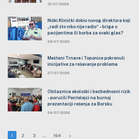
31/07/2026
Niški Klinički dobio novog direktora koji
„radi što niko nije radio“ – briga o
pacijentima ili borba za svaki glas?
29/07/2026
Meštani Trnave i Toponice pokrenuli
inicijative za rešavanje problema
27/07/2026
Obilaznica ekološki i bezbednosni rizik
– poručili Pantelejci na burnoj
prezentaciji rešenja za Borsku
24/07/2026
…
Next
1
2
3
164