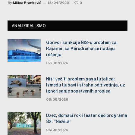
By
Milica Branković
18/04/2020
0
ANALIZIRALI SMO
Gorivo i sankcije NIS-u problem za
Rajaner, sa Aerodroma se nadaju
rešenju
07/08/2026
Niš i večiti problem pasa lutalica:
Između ljubavi i straha od životinja, uz
ignorisanje sopstvenih propisa
06/08/2026
Džez, domaći rok i teatar deo programa
32. “Nišvila”
05/08/2026