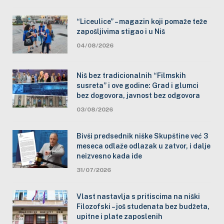
“Liceulice” – magazin koji pomaže teže
zapošljivima stigao i u Niš
04/08/2026
Niš bez tradicionalnih “Filmskih
susreta” i ove godine: Grad i glumci
bez dogovora, javnost bez odgovora
03/08/2026
Bivši predsednik niške Skupštine već 3
meseca odlaže odlazak u zatvor, i dalje
neizvesno kada ide
31/07/2026
Vlast nastavlja s pritiscima na niški
Filozofski – još studenata bez budžeta,
upitne i plate zaposlenih