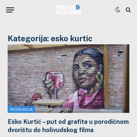
Kategorija:
esko kurtic
PRODUKCIJA
Eško Kurtić – put od grafita u porodičnom
dvorištu do holivudskog filma