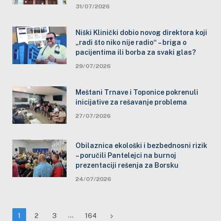
31/07/2026
Niški Klinički dobio novog direktora koji
„radi što niko nije radio“ – briga o
pacijentima ili borba za svaki glas?
29/07/2026
Meštani Trnave i Toponice pokrenuli
inicijative za rešavanje problema
27/07/2026
Obilaznica ekološki i bezbednosni rizik
– poručili Pantelejci na burnoj
prezentaciji rešenja za Borsku
24/07/2026
…
Next
1
2
3
164