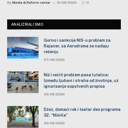
By
Media & Reform centar
31/08/2020
0
ANALIZIRALI SMO
Gorivo i sankcije NIS-u problem za
Rajaner, sa Aerodroma se nadaju
rešenju
07/08/2026
Niš i večiti problem pasa lutalica:
Između ljubavi i straha od životinja, uz
ignorisanje sopstvenih propisa
06/08/2026
Džez, domaći rok i teatar deo programa
32. “Nišvila”
05/08/2026