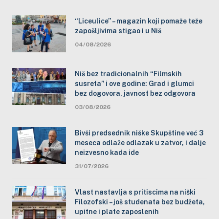
“Liceulice” – magazin koji pomaže teže
zapošljivima stigao i u Niš
04/08/2026
Niš bez tradicionalnih “Filmskih
susreta” i ove godine: Grad i glumci
bez dogovora, javnost bez odgovora
03/08/2026
Bivši predsednik niške Skupštine već 3
meseca odlaže odlazak u zatvor, i dalje
neizvesno kada ide
31/07/2026
Vlast nastavlja s pritiscima na niški
Filozofski – još studenata bez budžeta,
upitne i plate zaposlenih