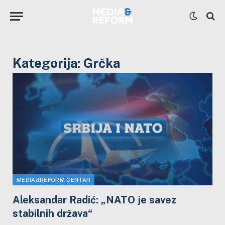
Kategorija:
Grčka
MEDIA&REFORM CENTAR
Aleksandar Radić: „NATO je savez
stabilnih država“