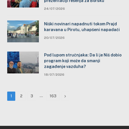
prezentaciji rešenja za Borsku
24/07/2026
Niški novinari napadnuti tokom Prajd
karavana u Pirotu, uhapšeni napadači
20/07/2026
Pod lupom stručnjaka: Da li je Niš dobio
program koji može da smanji
zagađenje vazduha?
18/07/2026
…
Next
1
2
3
163