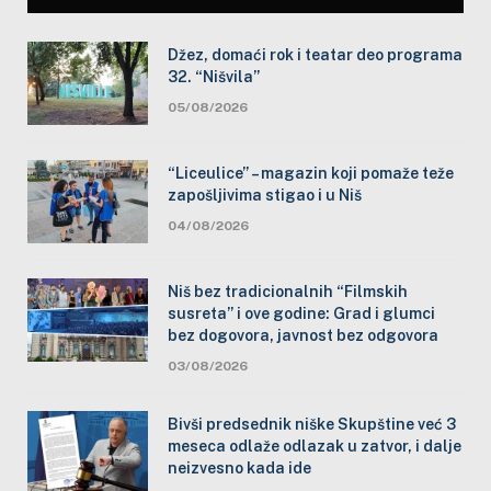
Džez, domaći rok i teatar deo programa
32. “Nišvila”
05/08/2026
“Liceulice” – magazin koji pomaže teže
zapošljivima stigao i u Niš
04/08/2026
Niš bez tradicionalnih “Filmskih
susreta” i ove godine: Grad i glumci
bez dogovora, javnost bez odgovora
03/08/2026
Bivši predsednik niške Skupštine već 3
meseca odlaže odlazak u zatvor, i dalje
neizvesno kada ide