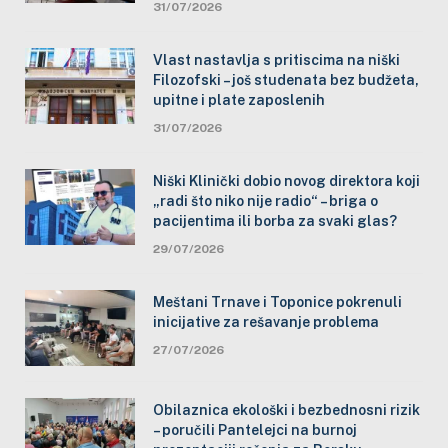
31/07/2026
Vlast nastavlja s pritiscima na niški
Filozofski – još studenata bez budžeta,
upitne i plate zaposlenih
31/07/2026
Niški Klinički dobio novog direktora koji
„radi što niko nije radio“ – briga o
pacijentima ili borba za svaki glas?
29/07/2026
Meštani Trnave i Toponice pokrenuli
inicijative za rešavanje problema
27/07/2026
Obilaznica ekološki i bezbednosni rizik
– poručili Pantelejci na burnoj