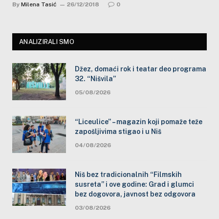
By
Milena Tasić
26/12/2018
0
ANALIZIRALI SMO
Džez, domaći rok i teatar deo programa
32. “Nišvila”
05/08/2026
“Liceulice” – magazin koji pomaže teže
zapošljivima stigao i u Niš
04/08/2026
Niš bez tradicionalnih “Filmskih
susreta” i ove godine: Grad i glumci
bez dogovora, javnost bez odgovora
03/08/2026