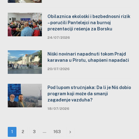
Obilaznica ekološki i bezbednosni rizik
– poručili Pantelejci na burnoj
prezentaciji rešenja za Borsku
24/07/2026
Niški novinari napadnuti tokom Prajd
karavana u Pirotu, uhapšeni napadači
20/07/2026
Pod lupom stručnjaka: Da li je Niš dobio
program koji može da smanji
zagađenje vazduha?
18/07/2026
…
Next
1
2
3
163