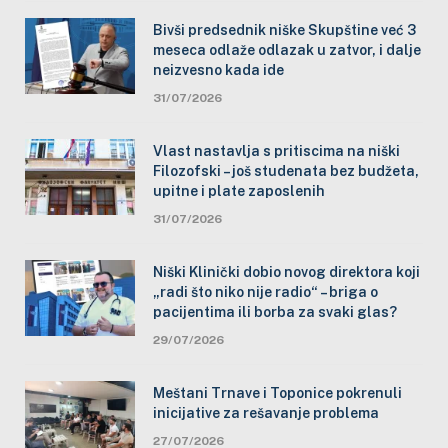
Bivši predsednik niške Skupštine već 3
meseca odlaže odlazak u zatvor, i dalje
neizvesno kada ide
31/07/2026
Vlast nastavlja s pritiscima na niški
Filozofski – još studenata bez budžeta,
upitne i plate zaposlenih
31/07/2026
Niški Klinički dobio novog direktora koji
„radi što niko nije radio“ – briga o
pacijentima ili borba za svaki glas?
29/07/2026
Meštani Trnave i Toponice pokrenuli
inicijative za rešavanje problema
27/07/2026