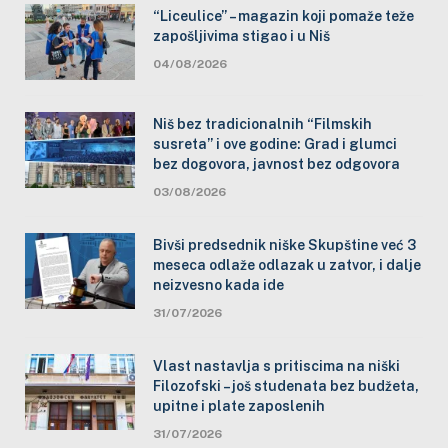
“Liceulice” – magazin koji pomaže teže
zapošljivima stigao i u Niš
04/08/2026
Niš bez tradicionalnih “Filmskih
susreta” i ove godine: Grad i glumci
bez dogovora, javnost bez odgovora
03/08/2026
Bivši predsednik niške Skupštine već 3
meseca odlaže odlazak u zatvor, i dalje
neizvesno kada ide
31/07/2026
Vlast nastavlja s pritiscima na niški
Filozofski – još studenata bez budžeta,
upitne i plate zaposlenih
31/07/2026