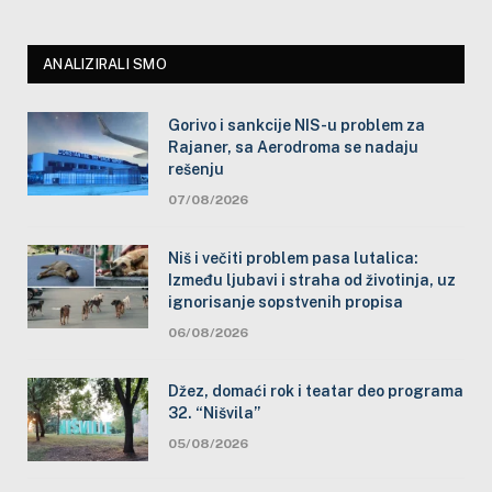
ANALIZIRALI SMO
Gorivo i sankcije NIS-u problem za
Rajaner, sa Aerodroma se nadaju
rešenju
07/08/2026
Niš i večiti problem pasa lutalica:
Između ljubavi i straha od životinja, uz
ignorisanje sopstvenih propisa
06/08/2026
Džez, domaći rok i teatar deo programa
32. “Nišvila”
05/08/2026