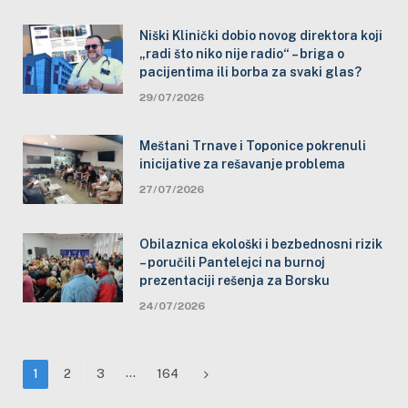
Niški Klinički dobio novog direktora koji
„radi što niko nije radio“ – briga o
pacijentima ili borba za svaki glas?
29/07/2026
Meštani Trnave i Toponice pokrenuli
inicijative za rešavanje problema
27/07/2026
Obilaznica ekološki i bezbednosni rizik
– poručili Pantelejci na burnoj
prezentaciji rešenja za Borsku
24/07/2026
…
Next
1
2
3
164