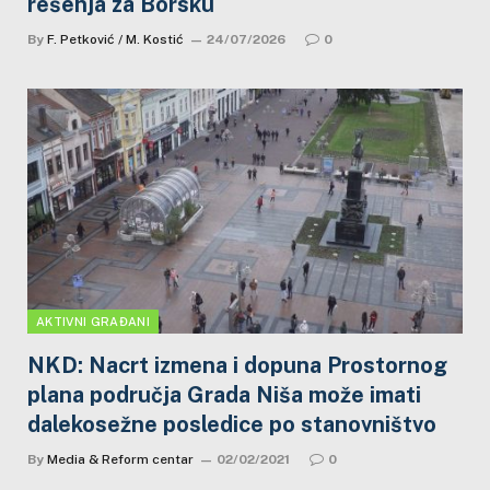
rešenja za Borsku
By
F. Petković / M. Kostić
24/07/2026
0
AKTIVNI GRAĐANI
NKD: Nacrt izmena i dopuna Prostornog
plana područja Grada Niša može imati
dalekosežne posledice po stanovništvo
By
Media & Reform centar
02/02/2021
0