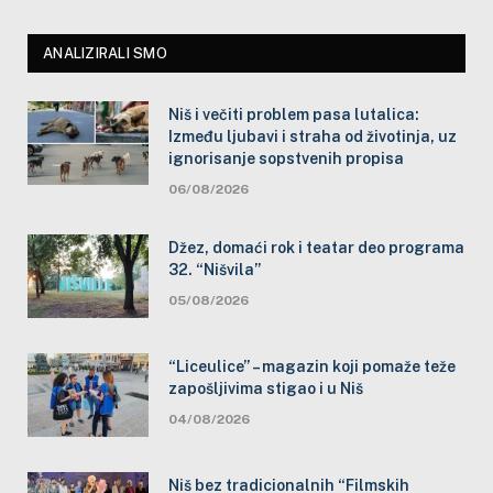
ANALIZIRALI SMO
Niš i večiti problem pasa lutalica:
Između ljubavi i straha od životinja, uz
ignorisanje sopstvenih propisa
06/08/2026
Džez, domaći rok i teatar deo programa
32. “Nišvila”
05/08/2026
“Liceulice” – magazin koji pomaže teže
zapošljivima stigao i u Niš
04/08/2026
Niš bez tradicionalnih “Filmskih