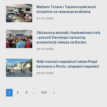
Meštani Trnave i Toponice pokrenuli
inicijative za rešavanje problema
27/07/2026
Obilaznica ekološki i bezbednosni rizik
– poručili Pantelejci na burnoj
prezentaciji rešenja za Borsku
24/07/2026
Niški novinari napadnuti tokom Prajd
karavana u Pirotu, uhapšeni napadači
20/07/2026
…
Next
1
2
3
163