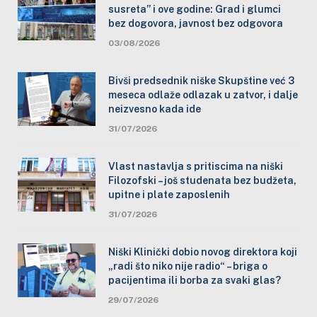
susreta” i ove godine: Grad i glumci
bez dogovora, javnost bez odgovora
03/08/2026
Bivši predsednik niške Skupštine već 3
meseca odlaže odlazak u zatvor, i dalje
neizvesno kada ide
31/07/2026
Vlast nastavlja s pritiscima na niški
Filozofski – još studenata bez budžeta,
upitne i plate zaposlenih
31/07/2026
Niški Klinički dobio novog direktora koji
„radi što niko nije radio“ – briga o
pacijentima ili borba za svaki glas?
29/07/2026