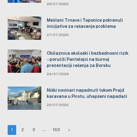
29/07/2026
Meštani Trnave i Toponice pokrenuli
inicijative za rešavanje problema
27/07/2026
Obilaznica ekološki i bezbednosni rizik
– poručili Pantelejci na burnoj
prezentaciji rešenja za Borsku
24/07/2026
Niški novinari napadnuti tokom Prajd
karavana u Pirotu, uhapšeni napadači
20/07/2026
…
Next
1
2
3
163