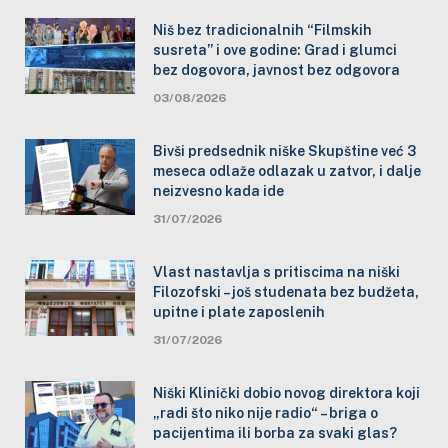
Niš bez tradicionalnih “Filmskih
susreta” i ove godine: Grad i glumci
bez dogovora, javnost bez odgovora
03/08/2026
Bivši predsednik niške Skupštine već 3
meseca odlaže odlazak u zatvor, i dalje
neizvesno kada ide
31/07/2026
Vlast nastavlja s pritiscima na niški
Filozofski – još studenata bez budžeta,
upitne i plate zaposlenih
31/07/2026
Niški Klinički dobio novog direktora koji
„radi što niko nije radio“ – briga o
pacijentima ili borba za svaki glas?