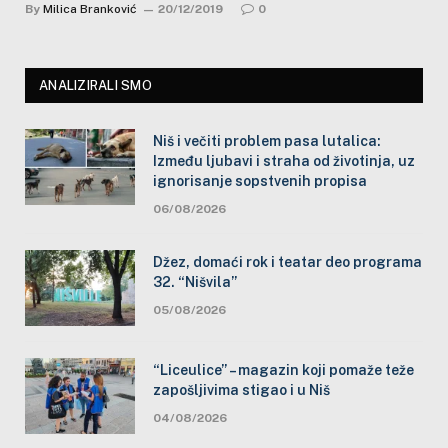
By
Milica Branković
20/12/2019
0
ANALIZIRALI SMO
Niš i večiti problem pasa lutalica:
Između ljubavi i straha od životinja, uz
ignorisanje sopstvenih propisa
06/08/2026
Džez, domaći rok i teatar deo programa
32. “Nišvila”
05/08/2026
“Liceulice” – magazin koji pomaže teže
zapošljivima stigao i u Niš
04/08/2026