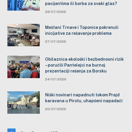
pacijentima ili borba za svaki glas?
29/07/2026
Meštani Trnave i Toponice pokrenuli
inicijative za rešavanje problema
27/07/2026
Obilaznica ekološki i bezbednosni rizik
– poručili Pantelejci na burnoj
prezentaciji rešenja za Borsku
24/07/2026
Niški novinari napadnuti tokom Prajd
karavana u Pirotu, uhapšeni napadači
20/07/2026