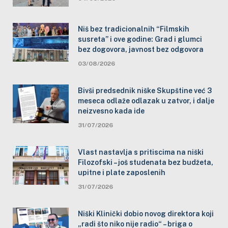
Niš bez tradicionalnih “Filmskih
susreta” i ove godine: Grad i glumci
bez dogovora, javnost bez odgovora
03/08/2026
Bivši predsednik niške Skupštine već 3
meseca odlaže odlazak u zatvor, i dalje
neizvesno kada ide
31/07/2026
Vlast nastavlja s pritiscima na niški
Filozofski – još studenata bez budžeta,
upitne i plate zaposlenih
31/07/2026
Niški Klinički dobio novog direktora koji
„radi što niko nije radio“ – briga o