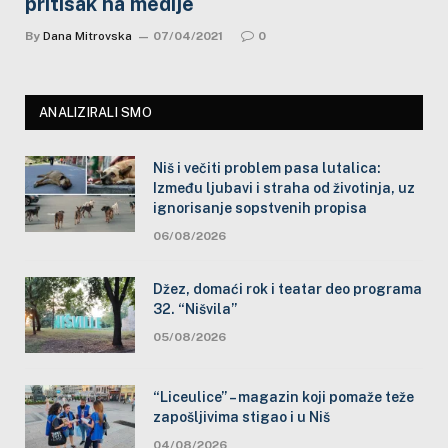
pritisak na medije
By
Dana Mitrovska
07/04/2021
0
ANALIZIRALI SMO
Niš i večiti problem pasa lutalica:
Između ljubavi i straha od životinja, uz
ignorisanje sopstvenih propisa
06/08/2026
Džez, domaći rok i teatar deo programa
32. “Nišvila”
05/08/2026
“Liceulice” – magazin koji pomaže teže
zapošljivima stigao i u Niš
04/08/2026