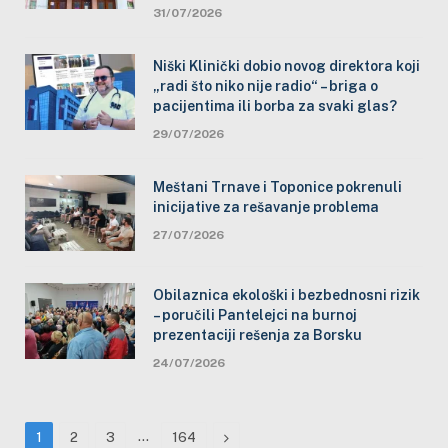
31/07/2026
Niški Klinički dobio novog direktora koji
„radi što niko nije radio“ – briga o
pacijentima ili borba za svaki glas?
29/07/2026
Meštani Trnave i Toponice pokrenuli
inicijative za rešavanje problema
27/07/2026
Obilaznica ekološki i bezbednosni rizik
– poručili Pantelejci na burnoj
prezentaciji rešenja za Borsku
24/07/2026
…
Next
1
2
3
164