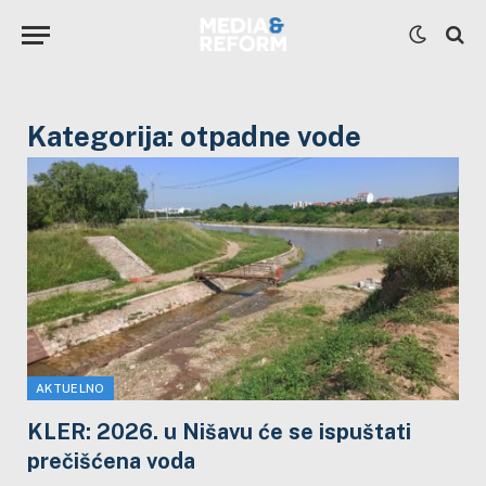
Kategorija:
otpadne vode
AKTUELNO
KLER: 2026. u Nišavu će se ispuštati
prečišćena voda