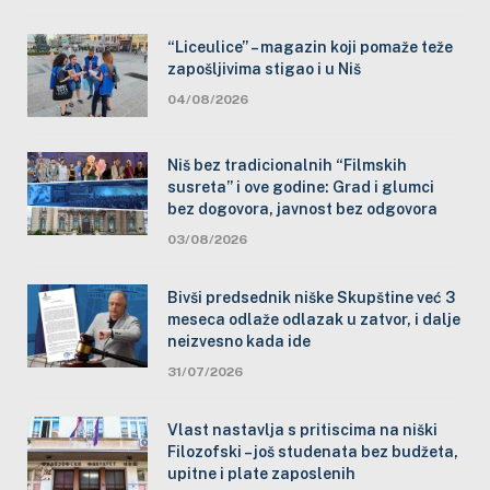
“Liceulice” – magazin koji pomaže teže
zapošljivima stigao i u Niš
04/08/2026
Niš bez tradicionalnih “Filmskih
susreta” i ove godine: Grad i glumci
bez dogovora, javnost bez odgovora
03/08/2026
Bivši predsednik niške Skupštine već 3
meseca odlaže odlazak u zatvor, i dalje
neizvesno kada ide
31/07/2026
Vlast nastavlja s pritiscima na niški
Filozofski – još studenata bez budžeta,
upitne i plate zaposlenih