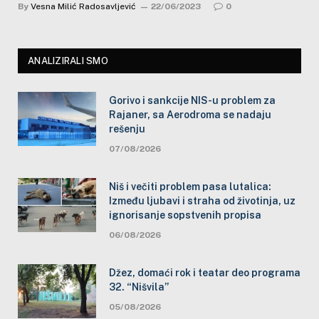
By
Vesna Milić Radosavljević
22/06/2023
0
ANALIZIRALI SMO
Gorivo i sankcije NIS-u problem za
Rajaner, sa Aerodroma se nadaju
rešenju
07/08/2026
Niš i večiti problem pasa lutalica:
Između ljubavi i straha od životinja, uz
ignorisanje sopstvenih propisa
06/08/2026
Džez, domaći rok i teatar deo programa
32. “Nišvila”
05/08/2026