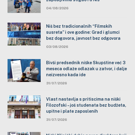
04/08/2026
Niš bez tradicionalnih “Filmskih
susreta” i ove godine: Grad i glumci
bez dogovora, javnost bez odgovora
03/08/2026
Bivši predsednik niške Skupštine već 3
meseca odlaže odlazak u zatvor, i dalje
neizvesno kada ide
31/07/2026
Vlast nastavlja s pritiscima na niški
Filozofski – još studenata bez budžeta,
upitne i plate zaposlenih
31/07/2026