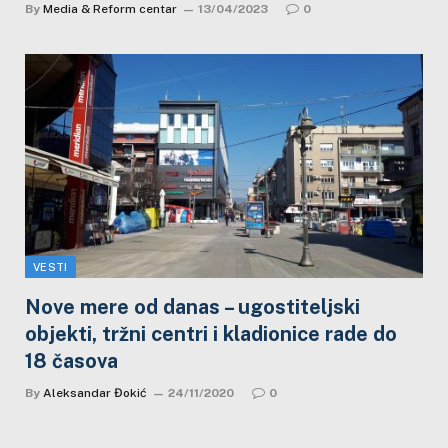
By
Media & Reform centar
13/04/2023
0
VESTI
Nove mere od danas – ugostiteljski
objekti, tržni centri i kladionice rade do
18 časova
By
Aleksandar Đokić
24/11/2020
0