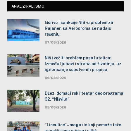
ANALIZIRALI SMO
Gorivo i sankcije NIS-u problem za
Rajaner, sa Aerodroma se nadaju
rešenju
07/08/2026
Niš i večiti problem pasa lutalica:
Između ljubavi i straha od životinja, uz
ignorisanje sopstvenih propisa
06/08/2026
Džez, domaći rok i teatar deo programa
32. “Nišvila”
05/08/2026
“Liceulice” – magazin koji pomaže teže
zapošljivima stigao i u Niš