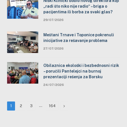
Niški Klinički dobio novog direktora koji
„radi što niko nije radio“ – briga o
pacijentima ili borba za svaki glas?
29/07/2026
Meštani Trnave i Toponice pokrenuli
inicijative za rešavanje problema
27/07/2026
Obilaznica ekološki i bezbednosni rizik
– poručili Pantelejci na burnoj
prezentaciji rešenja za Borsku
24/07/2026
…
Next
1
2
3
164