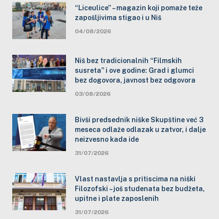
“Liceulice” – magazin koji pomaže teže
zapošljivima stigao i u Niš
04/08/2026
Niš bez tradicionalnih “Filmskih
susreta” i ove godine: Grad i glumci
bez dogovora, javnost bez odgovora
03/08/2026
Bivši predsednik niške Skupštine već 3
meseca odlaže odlazak u zatvor, i dalje
neizvesno kada ide
31/07/2026
Vlast nastavlja s pritiscima na niški
Filozofski – još studenata bez budžeta,
upitne i plate zaposlenih
31/07/2026