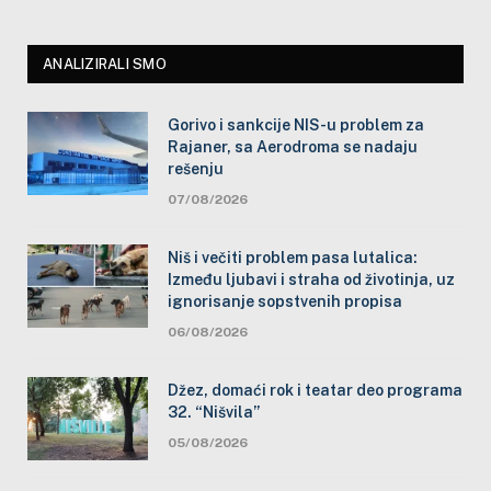
ANALIZIRALI SMO
Gorivo i sankcije NIS-u problem za
Rajaner, sa Aerodroma se nadaju
rešenju
07/08/2026
Niš i večiti problem pasa lutalica:
Između ljubavi i straha od životinja, uz
ignorisanje sopstvenih propisa
06/08/2026
Džez, domaći rok i teatar deo programa
32. “Nišvila”
05/08/2026