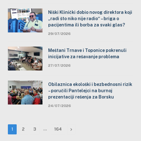
Niški Klinički dobio novog direktora koji
„radi što niko nije radio“ – briga o
pacijentima ili borba za svaki glas?
29/07/2026
Meštani Trnave i Toponice pokrenuli
inicijative za rešavanje problema
27/07/2026
Obilaznica ekološki i bezbednosni rizik
– poručili Pantelejci na burnoj
prezentaciji rešenja za Borsku
24/07/2026
…
Next
1
2
3
164