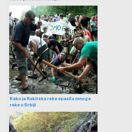
Kako je Rakitska reka spasila mnoge
reke u Srbiji