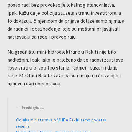
posao radi bez provokacije lokalnog stanovništva.
Ipak, kažu da je policija zauzela stranu investitrora, a
to dokazuju činjenicom da prijave dolaze samo njima, a
da radnici i obezbeđenje koje su meštani prijavljivali
nastavljaju da rade i provociraju.
Na gradilištu mini-hidroelektrane u Rakiti nije bilo
nadležnih. Ipak, iako je naloženo da se radovi zaustave
i sve vrati u prvobitno stanje, radnici i bageri i dalje
rade. Meštani Rakite kažu da se nadaju da će za njih i
njihovu reku doći pravda.
Pročitajte i…
Odluka Ministarstva o MHE u Rakiti samo početak
rešenja