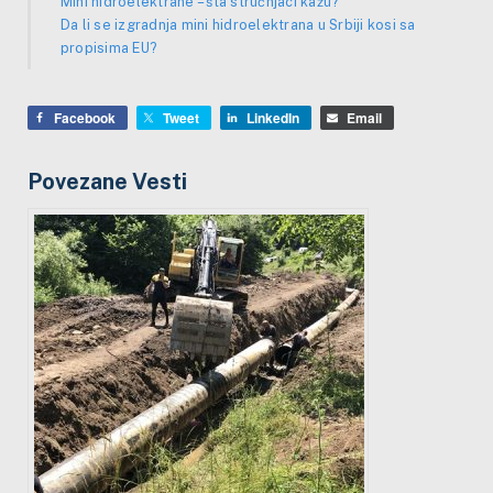
Mini hidroelektrane – šta stručnjaci kažu?
Da li se izgradnja mini hidroelektrana u Srbiji kosi sa
propisima EU?
Facebook
Tweet
LinkedIn
Email
Povezane Vesti