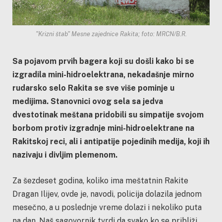
"Krizni štab" Mesne zajednice Rakita; foto: MRCN/B.R.
Sa pojavom prvih bagera koji su došli kako bi se
izgradila mini-hidroelektrana, nekadašnje mirno
rudarsko selo Rakita se sve više pominje u
medijima. Stanovnici ovog sela sa jedva
dvestotinak meštana pridobili su simpatije svojom
borbom protiv izgradnje mini-hidroelektrane na
Rakitskoj reci, ali i antipatije pojedinih medija, koji ih
nazivaju i divljim plemenom.
Za šezdeset godina, koliko ima meštatnin Rakite
Dragan Ilijev, ovde je, navodi, policija dolazila jednom
mesečno, a u poslednje vreme dolazi i nekoliko puta
na dan. Naš sagovornik tvrdi da svako ko se približi