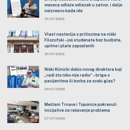
meseca odlaže odlazak u zatvor, i dalje
neizvesno kada ide
31/07/2026
Vlast nastavlja s pritiscima na niški
Filozofski – još studenata bez budžeta,
upitne i plate zaposlenih
31/07/2026
Niški Klinički dobio novog direktora koji
„radi što niko nije radio“ – briga o
pacijentima ili borba za svaki glas?
29/07/2026
Meštani Trnave i Toponice pokrenuli
inicijative za rešavanje problema
27/07/2026