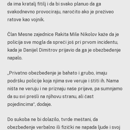
da ima kratalj fitilj i da bi svako planuo da ga
svakodnevno provociraju, naročito ako je preživeo
ratove kao vojnik.
Član Mesne zajednice Rakita Mile Nikolov kaže da je
policija sve mogla da spreči još pri prvom incidentu,
kada je Danijel Dimitrov prijavio da ga je obezbeđenje
napalo.
„Privatno obezbeđenje je bahato i grubo, imaju
podršku policije koja njima sve veruje i štiti ih. Nama
ništa ne veruju i ne priznaju naše prijave, pa sumnjamo
da su svi prešli na njihovu stranu, ali čast
pojedincima“, dodaje.
Do sukoba ne bi dolazilo, tvrde meštani, da
obezbeđenje verbalno ili fizički ne napada ljude i svoj