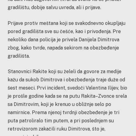
gradilištu, dobije salvu uvreda, ali i prijave.
Prijave protiv meštana koji se svakodnevno okupljaju
pored gradilišta sve su češće, kao i privođenja. Pre
nekoliko dana policija je privela Danijela Dimitrova
zbog, kako tvrde, napada sekirom na obezbeđenje
gradilišta.
Stanovnici Rakite koji su želeli da govore za medije
kažu da sukob Dimitrova i obezbeđenja traje duže od
šest meseci. Prvi incident, svedoči Valentina Ilijev, bio
je prošle godine kada se na putu Rakita–Zvonce srela
sa Dimitrovim, koji je krenuo u obližnje selo po
namirnice. Prema njenoj tvrdnji obezbeđenje je tri
puta patroliralo tim putem, a pri poslednjem su
retrovizorom zakačili ruku Dimitrova, što je,