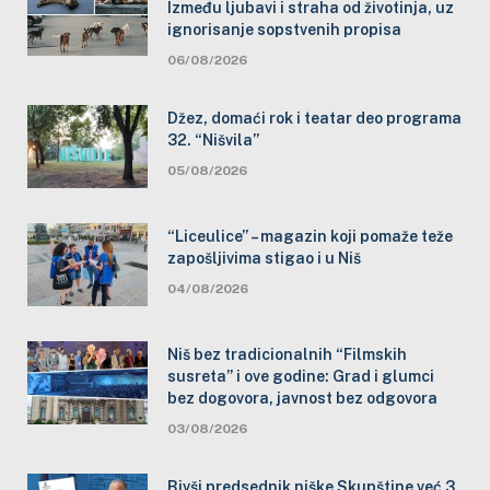
Između ljubavi i straha od životinja, uz
ignorisanje sopstvenih propisa
06/08/2026
Džez, domaći rok i teatar deo programa
32. “Nišvila”
05/08/2026
“Liceulice” – magazin koji pomaže teže
zapošljivima stigao i u Niš
04/08/2026
Niš bez tradicionalnih “Filmskih
susreta” i ove godine: Grad i glumci
bez dogovora, javnost bez odgovora
03/08/2026
Bivši predsednik niške Skupštine već 3