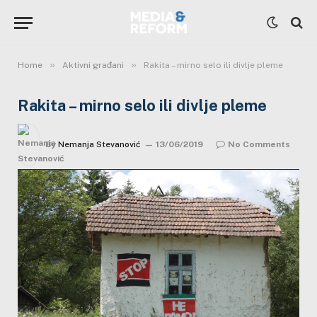
»
»
Home
Aktivni građani
Rakita – mirno selo ili divlje pleme
Rakita – mirno selo ili divlje pleme
By
Nemanja Stevanović
13/06/2019
No Comments