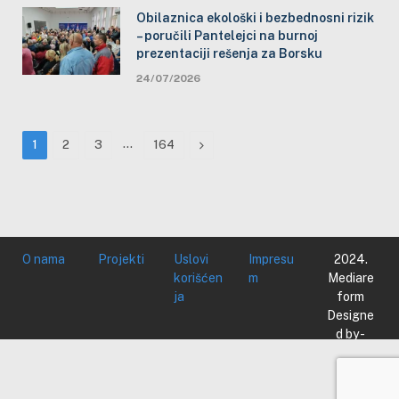
Obilaznica ekološki i bezbednosni rizik
– poručili Pantelejci na burnoj
prezentaciji rešenja za Borsku
24/07/2026
…
Next
1
2
3
164
O nama
Projekti
Uslovi
Impresu
2024.
korišćen
m
Mediare
ja
form
Designe
d by -
Mediare
form