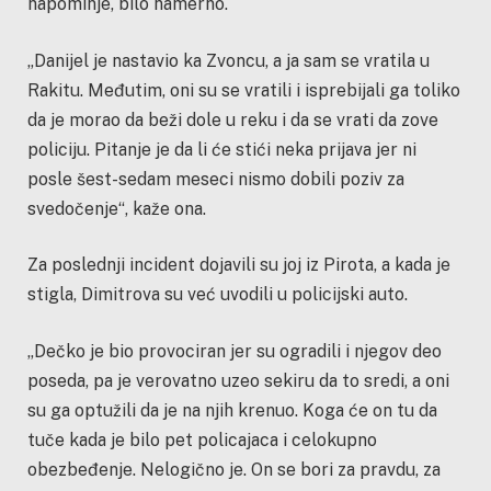
napominje, bilo namerno.
„Danijel je nastavio ka Zvoncu, a ja sam se vratila u
Rakitu. Međutim, oni su se vratili i isprebijali ga toliko
da je morao da beži dole u reku i da se vrati da zove
policiju. Pitanje je da li će stići neka prijava jer ni
posle šest-sedam meseci nismo dobili poziv za
svedočenje“, kaže ona.
Za poslednji incident dojavili su joj iz Pirota, a kada je
stigla, Dimitrova su već uvodili u policijski auto.
„Dečko je bio provociran jer su ogradili i njegov deo
poseda, pa je verovatno uzeo sekiru da to sredi, a oni
su ga optužili da je na njih krenuo. Koga će on tu da
tuče kada je bilo pet policajaca i celokupno
obezbeđenje. Nelogično je. On se bori za pravdu, za