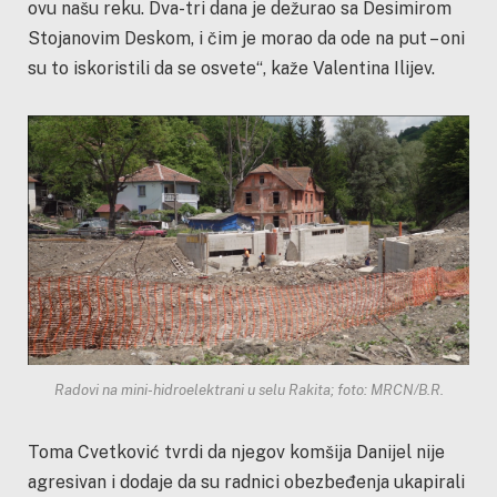
ovu našu reku. Dva-tri dana je dežurao sa Desimirom
Stojanovim Deskom, i čim je morao da ode na put – oni
su to iskoristili da se osvete“, kaže Valentina Ilijev.
Radovi na mini-hidroelektrani u selu Rakita; foto: MRCN/B.R.
Toma Cvetković tvrdi da njegov komšija Danijel nije
agresivan i dodaje da su radnici obezbeđenja ukapirali