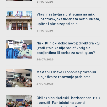
31/07/2026
Vlast nastavlja s pritiscima na niški
Filozofski – još studenata bez budžeta,
upitne i plate zaposlenih
31/07/2026
Niški Klinički dobio novog direktora koji
„radi što niko nije radio“ – briga o
pacijentima ili borba za svaki glas?
29/07/2026
Meštani Trnave i Toponice pokrenuli
inicijative za rešavanje problema
27/07/2026
Obilaznica ekološki i bezbednosni rizik
– poručili Pantelejci na burnoj