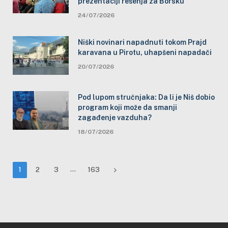
prezentaciji rešenja za Borsku
24/07/2026
Niški novinari napadnuti tokom Prajd
karavana u Pirotu, uhapšeni napadači
20/07/2026
Pod lupom stručnjaka: Da li je Niš dobio
program koji može da smanji
zagađenje vazduha?
18/07/2026
…
Next
1
2
3
163