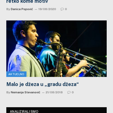
retko kome motiv
By
Danica Popović
19/08/2020
0
AKTUELNO
Malo je džeza u „gradu džeza“
By
Nemanja Stevanović
21/08/2018
0
ANALIZIRALI SMO