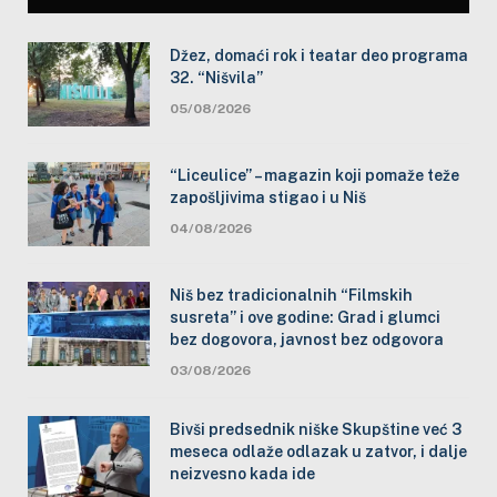
Džez, domaći rok i teatar deo programa
32. “Nišvila”
05/08/2026
“Liceulice” – magazin koji pomaže teže
zapošljivima stigao i u Niš
04/08/2026
Niš bez tradicionalnih “Filmskih
susreta” i ove godine: Grad i glumci
bez dogovora, javnost bez odgovora
03/08/2026
Bivši predsednik niške Skupštine već 3
meseca odlaže odlazak u zatvor, i dalje
neizvesno kada ide