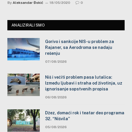
By
Aleksandar Đokić
18/05/2020
0
ANALIZIRALI SMO
Gorivo i sankcije NIS-u problem za
Rajaner, sa Aerodroma se nadaju
rešenju
07/08/2026
Niš i večiti problem pasa lutalica:
Između ljubavi i straha od životinja, uz
ignorisanje sopstvenih propisa
06/08/2026
Džez, domaći rok i teatar deo programa
32. “Nišvila”
05/08/2026