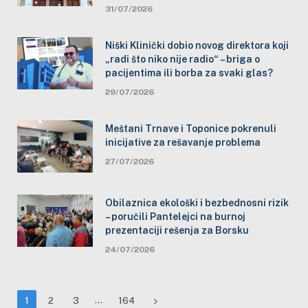
31/07/2026
Niški Klinički dobio novog direktora koji
„radi što niko nije radio“ – briga o
pacijentima ili borba za svaki glas?
29/07/2026
Meštani Trnave i Toponice pokrenuli
inicijative za rešavanje problema
27/07/2026
Obilaznica ekološki i bezbednosni rizik
– poručili Pantelejci na burnoj
prezentaciji rešenja za Borsku
24/07/2026
…
Next
1
2
3
164