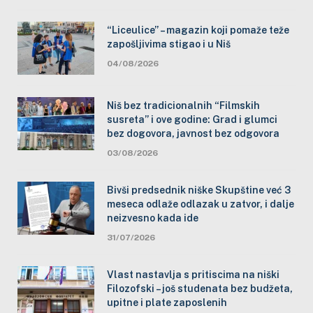
“Liceulice” – magazin koji pomaže teže
zapošljivima stigao i u Niš
04/08/2026
Niš bez tradicionalnih “Filmskih
susreta” i ove godine: Grad i glumci
bez dogovora, javnost bez odgovora
03/08/2026
Bivši predsednik niške Skupštine već 3
meseca odlaže odlazak u zatvor, i dalje
neizvesno kada ide
31/07/2026
Vlast nastavlja s pritiscima na niški
Filozofski – još studenata bez budžeta,
upitne i plate zaposlenih