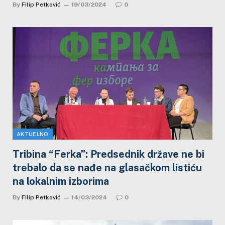
By
Filip Petković
19/03/2024
0
AKTUELNO
Tribina “Ferka”: Predsednik države ne bi
trebalo da se nađe na glasačkom listiću
na lokalnim izborima
By
Filip Petković
14/03/2024
0