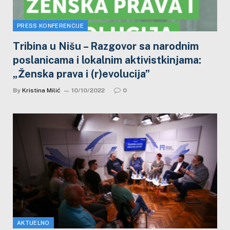
PRESS KONFERENCIJE
Tribina u Nišu – Razgovor sa narodnim
poslanicama i lokalnim aktivistkinjama:
„Ženska prava i (r)evolucija”
By
Kristina Milić
10/10/2022
0
AKTUELNO