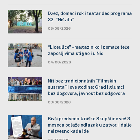
Džez, domaći rok i teatar deo programa
32. “Nišvila”
05/08/2026
“Liceulice” – magazin koji pomaže teže
zapošljivima stigao i u Niš
04/08/2026
Niš bez tradicionalnih “Filmskih
susreta” i ove godine: Grad i glumci
bez dogovora, javnost bez odgovora
03/08/2026
Bivši predsednik niške Skupštine već 3
meseca odlaže odlazak u zatvor, i dalje
neizvesno kada ide
31/07/2026