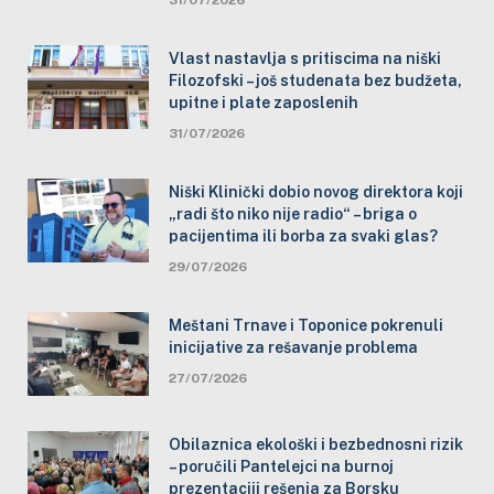
Vlast nastavlja s pritiscima na niški
Filozofski – još studenata bez budžeta,
upitne i plate zaposlenih
31/07/2026
Niški Klinički dobio novog direktora koji
„radi što niko nije radio“ – briga o
pacijentima ili borba za svaki glas?
29/07/2026
Meštani Trnave i Toponice pokrenuli
inicijative za rešavanje problema
27/07/2026
Obilaznica ekološki i bezbednosni rizik
– poručili Pantelejci na burnoj
prezentaciji rešenja za Borsku