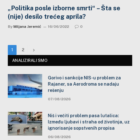
„Politika posle izborne smrti“ – Šta se
(nije) desilo trećeg aprila?
By
Miljana Jeremić
16/06/2022
0
Next
1
2
ANALIZIRALI SMO
Gorivo i sankcije NIS-u problem za
Rajaner, sa Aerodroma se nadaju
rešenju
07/08/2026
Niš i večiti problem pasa lutalica:
Između ljubavi i straha od životinja, uz
ignorisanje sopstvenih propisa
06/08/2026