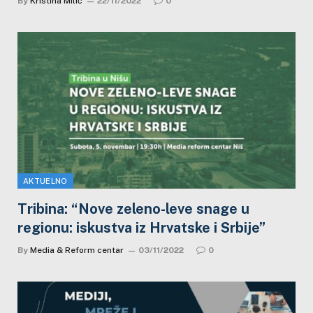
By
Kristina Milić
22/11/2022
0
AKTUELNO
Tribina: “Nove zeleno-leve snage u
regionu: iskustva iz Hrvatske i Srbije”
By
Media & Reform centar
03/11/2022
0