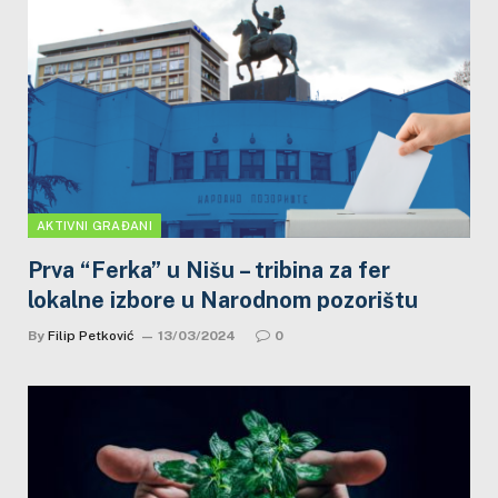
AKTIVNI GRAĐANI
Prva “Ferka” u Nišu – tribina za fer
lokalne izbore u Narodnom pozorištu
By
Filip Petković
13/03/2024
0