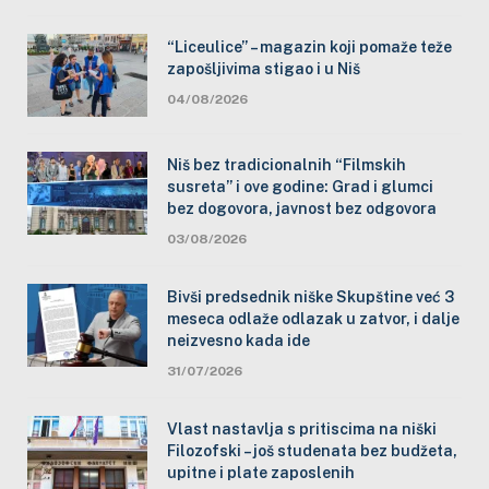
“Liceulice” – magazin koji pomaže teže
zapošljivima stigao i u Niš
04/08/2026
Niš bez tradicionalnih “Filmskih
susreta” i ove godine: Grad i glumci
bez dogovora, javnost bez odgovora
03/08/2026
Bivši predsednik niške Skupštine već 3
meseca odlaže odlazak u zatvor, i dalje
neizvesno kada ide
31/07/2026
Vlast nastavlja s pritiscima na niški
Filozofski – još studenata bez budžeta,
upitne i plate zaposlenih