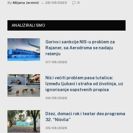
By
Miljana Jeremić
28/09/2023
0
ANALIZIRALI SMO
Gorivo i sankcije NIS-u problem za
Rajaner, sa Aerodroma se nadaju
rešenju
07/08/2026
Niš i večiti problem pasa lutalica:
Između ljubavi i straha od životinja, uz
ignorisanje sopstvenih propisa
06/08/2026
Džez, domaći rok i teatar deo programa
32. “Nišvila”
05/08/2026