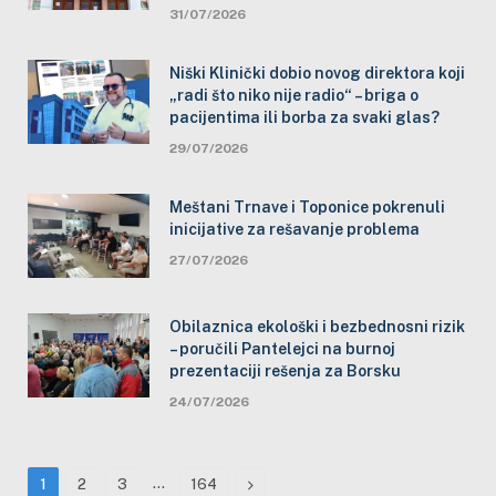
31/07/2026
Niški Klinički dobio novog direktora koji
„radi što niko nije radio“ – briga o
pacijentima ili borba za svaki glas?
29/07/2026
Meštani Trnave i Toponice pokrenuli
inicijative za rešavanje problema
27/07/2026
Obilaznica ekološki i bezbednosni rizik
– poručili Pantelejci na burnoj
prezentaciji rešenja za Borsku
24/07/2026
…
Next
1
2
3
164