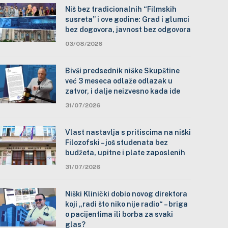
Niš bez tradicionalnih “Filmskih
susreta” i ove godine: Grad i glumci
bez dogovora, javnost bez odgovora
03/08/2026
Bivši predsednik niške Skupštine
već 3 meseca odlaže odlazak u
zatvor, i dalje neizvesno kada ide
31/07/2026
Vlast nastavlja s pritiscima na niški
Filozofski – još studenata bez
budžeta, upitne i plate zaposlenih
31/07/2026
Niški Klinički dobio novog direktora
koji „radi što niko nije radio“ – briga
o pacijentima ili borba za svaki
glas?