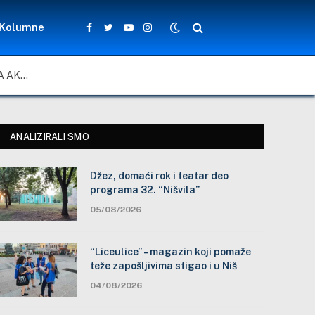
Kolumne
Facebook
Twitter
YouTube
Instagram
ZA LEPŠE I BEZBEDNIJE ŠKOLSKO DVORIŠTE: ZAJEDNIČKA AKCIJA MEŠTANA, NASTAVNIKA I ĐAKA U SELU VLASE KOD VRANJA
ANALIZIRALI SMO
Džez, domaći rok i teatar deo
programa 32. “Nišvila”
05/08/2026
“Liceulice” – magazin koji pomaže
teže zapošljivima stigao i u Niš
04/08/2026