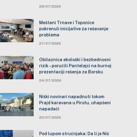
29/07/2026
Meštani Trnave i Toponice
pokrenuli inicijative za rešavanje
problema
27/07/2026
Obilaznica ekološki i bezbednosni
rizik – poručili Pantelejci na burnoj
prezentaciji rešenja za Borsku
24/07/2026
Niški novinari napadnuti tokom
Prajd karavana u Pirotu, uhapšeni
napadači
20/07/2026
Pod lupom stručnjaka: Da li je Niš