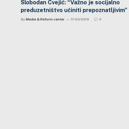
Slobodan Cvejić: “Važno je socijalno
preduzetništvo učiniti prepoznatljivim”
By
Media & Reform centar
11/03/2019
0