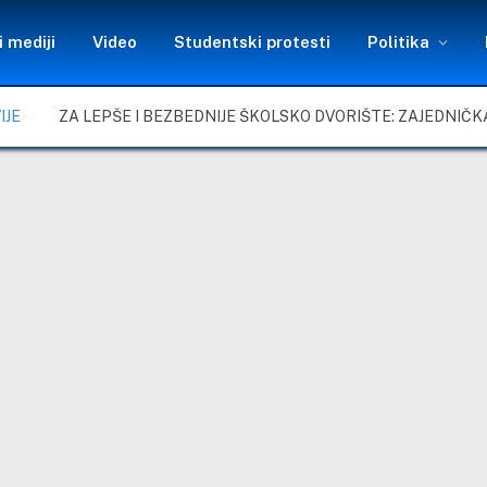
 mediji
Video
Studentski protesti
Politika
IJE