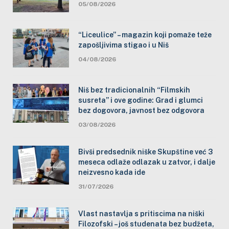
05/08/2026
“Liceulice” – magazin koji pomaže teže
zapošljivima stigao i u Niš
04/08/2026
Niš bez tradicionalnih “Filmskih
susreta” i ove godine: Grad i glumci
bez dogovora, javnost bez odgovora
03/08/2026
Bivši predsednik niške Skupštine već 3
meseca odlaže odlazak u zatvor, i dalje
neizvesno kada ide
31/07/2026
Vlast nastavlja s pritiscima na niški
Filozofski – još studenata bez budžeta,