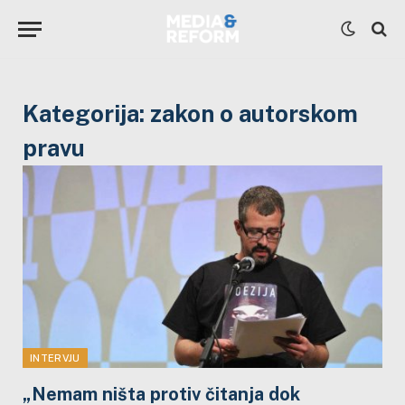
Kategorija:
zakon o autorskom
pravu
INTERVJU
„Nemam ništa protiv čitanja dok