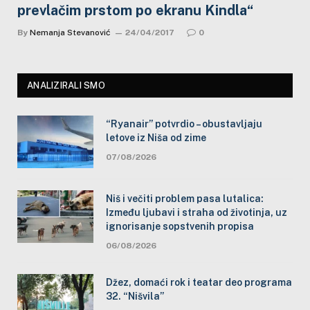
prevlačim prstom po ekranu Kindla“
By
Nemanja Stevanović
24/04/2017
0
ANALIZIRALI SMO
“Ryanair” potvrdio – obustavljaju
letove iz Niša od zime
07/08/2026
Niš i večiti problem pasa lutalica:
Između ljubavi i straha od životinja, uz
ignorisanje sopstvenih propisa
06/08/2026
Džez, domaći rok i teatar deo programa
32. “Nišvila”