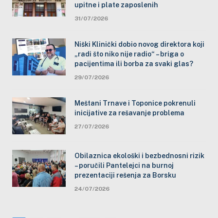
upitne i plate zaposlenih
31/07/2026
Niški Klinički dobio novog direktora koji
„radi što niko nije radio“ – briga o
pacijentima ili borba za svaki glas?
29/07/2026
Meštani Trnave i Toponice pokrenuli
inicijative za rešavanje problema
27/07/2026
Obilaznica ekološki i bezbednosni rizik
– poručili Pantelejci na burnoj
prezentaciji rešenja za Borsku
24/07/2026