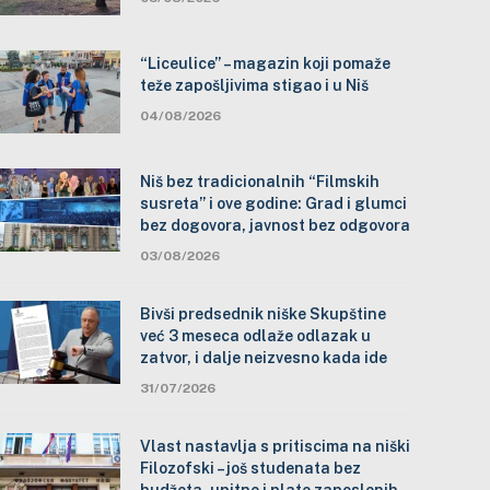
“Liceulice” – magazin koji pomaže
teže zapošljivima stigao i u Niš
04/08/2026
Niš bez tradicionalnih “Filmskih
susreta” i ove godine: Grad i glumci
bez dogovora, javnost bez odgovora
03/08/2026
Bivši predsednik niške Skupštine
već 3 meseca odlaže odlazak u
zatvor, i dalje neizvesno kada ide
31/07/2026
Vlast nastavlja s pritiscima na niški
Filozofski – još studenata bez