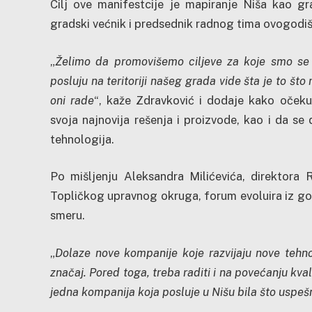
Cilj ove manifestcije je mapiranje Niša kao gr
gradski većnik i predsednik radnog tima ovogodi
„
Želimo da promovišemo ciljeve za koje smo se z
posluju na teritoriji našeg grada vide šta je to što
oni rade
“, kaže Zdravković i dodaje kako oček
svoja najnovija rešenja i proizvode, kao i da se 
tehnologija.
Po mišljenju Aleksandra Milićevića, direktora
Topličkog upravnog okruga, forum evoluira iz god
smeru.
„
Dolaze nove kompanije koje razvijaju nove tehno
značaj. Pored toga, treba raditi i na povećanju kva
jedna kompanija koja posluje u Nišu bila što uspešn