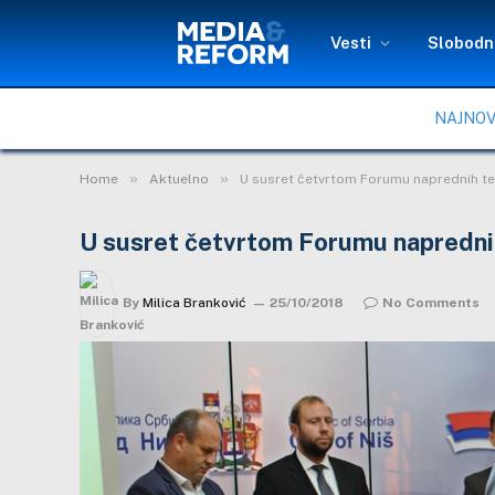
Vesti
Slobodni
NAJNOV
»
»
Home
Aktuelno
U susret četvrtom Forumu naprednih te
U susret četvrtom Forumu napredni
By
Milica Branković
25/10/2018
No Comments