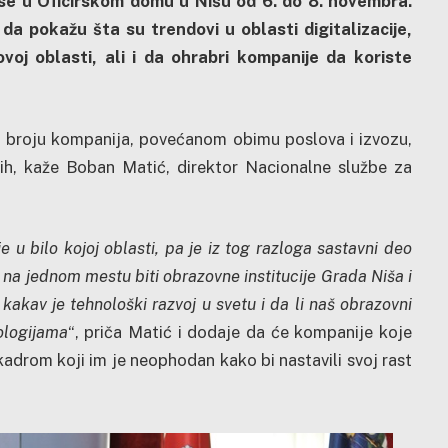
se u Oficirskom domu u Nišu od 6. do 8. novembra.
 da pokažu šta su trendovi u oblasti digitalizacije,
ovoj oblasti, ali i da ohrabri kompanije da koriste
u broju kompanija, povećanom obimu poslova i izvozu,
enih, kaže Boban Matić, direktor Nacionalne službe za
e u bilo kojoj oblasti, pa je iz tog razloga sastavni deo
 na jednom mestu biti obrazovne institucije Grada Niša i
 kakav je tehnološki razvoj u svetu i da li naš obrazovni
ologijama
“, priča Matić i dodaje da će kompanije koje
drom koji im je neophodan kako bi nastavili svoj rast