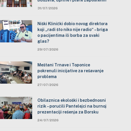
budžeta, upitne i plate zaposlenih
31/07/2026
Niški Klinički dobio novog direktora
koji „radi što niko nije radio“ – briga
o pacijentima ili borba za svaki
glas?
29/07/2026
Meštani Trnave i Toponice
pokrenuli inicijative za rešavanje
problema
27/07/2026
Obilaznica ekološki i bezbednosni
rizik – poručili Pantelejci na burnoj
prezentaciji rešenja za Borsku
24/07/2026