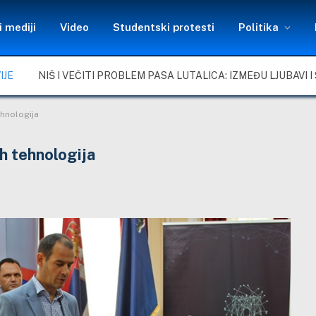
 mediji
Video
Studentski protesti
Politika
IJE
hnologija
h tehnologija