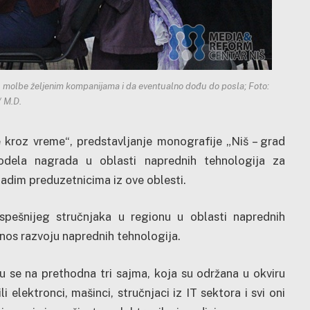
aju molbe željenim kompanijama i da eventualno dođu do posla; Foto:
 M.D.
e kroz vreme“, predstavljanje monografije „Niš – grad
dodela nagrada u oblasti naprednih tehnologija za
ladim preduzetnicima iz ove oblesti.
pešnijeg stručnjaka u regionu u oblasti naprednih
nos razvoju naprednih tehnologija.
u se na prethodna tri sajma, koja su održana u okviru
 elektronci, mašinci, stručnjaci iz IT sektora i svi oni