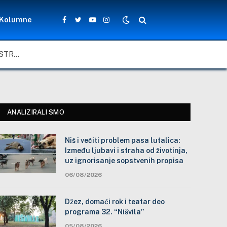
Kolumne
Facebook
Twitter
YouTube
Instagram
NIŠ I VEČITI PROBLEM PASA LUTALICA: IZMEĐU LJUBAVI I STRAHA OD ŽIVOTINJA, UZ IGNORISANJE SOPSTVENIH PROPISA
ANALIZIRALI SMO
Niš i večiti problem pasa lutalica:
Između ljubavi i straha od životinja,
uz ignorisanje sopstvenih propisa
06/08/2026
Džez, domaći rok i teatar deo
programa 32. “Nišvila”
05/08/2026