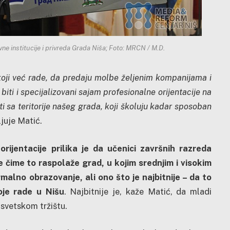
ne institucije i privreda Grada Niša; Foto: MRCN / M.D.
e koji već rade, da predaju molbe željenim kompanijama i
ti i specijalizovani sajam profesionalne orijentacije na
i sa teritorije našeg grada, koji školuju kadar sposoban
ljuje Matić.
rijentacije prilika je da učenici završnih razreda
 čime to raspolaže grad, u kojim srednjim i visokim
alno obrazovanje, ali ono što je najbitnije – da to
je rade u Nišu
. Najbitnije je, kaže Matić, da mladi
 svetskom tržištu.