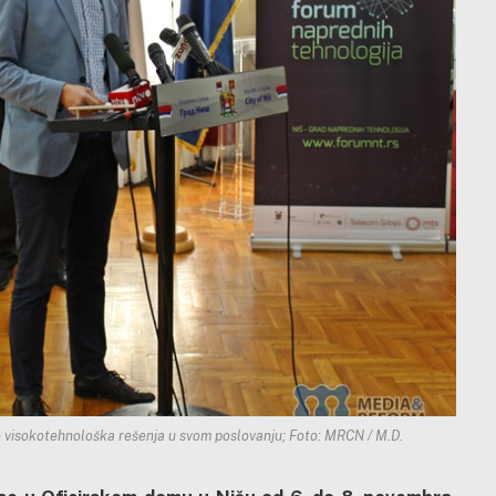
te visokotehnološka rešenja u svom poslovanju; Foto: MRCN / M.D.