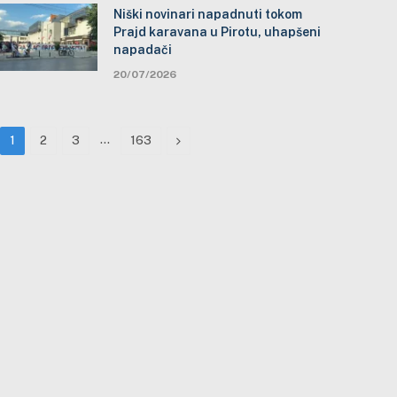
Niški novinari napadnuti tokom
Prajd karavana u Pirotu, uhapšeni
napadači
20/07/2026
…
Next
1
2
3
163