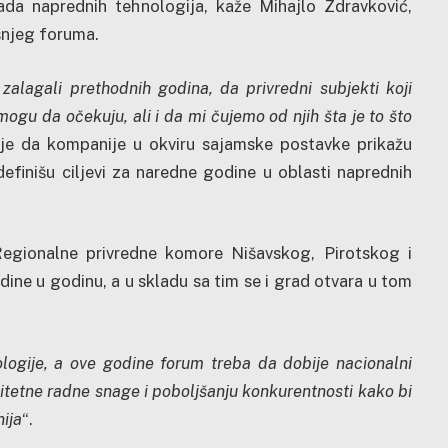
ada naprednih tehnologija, kaže Mihajlo Zdravković,
šnjeg foruma.
alagali prethodnih godina, da privredni subjekti koji
 mogu da očekuju, ali i da mi čujemo od njih šta je to što
uje da kompanije u okviru sajamske postavke prikažu
definišu ciljevi za naredne godine u oblasti naprednih
 Regionalne privredne komore Nišavskog, Pirotskog i
ine u godinu, a u skladu sa tim se i grad otvara u tom
logije, a ove godine forum treba da dobije nacionalni
litetne radne snage i poboljšanju konkurentnosti kako bi
ija
“.