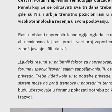
Četvrti Forum naprednih tehnologija održaće 
Paneli koji će se održavati sva tri dana treba
gde su Niš i Srbija trenutno pozicionirani u 
visokotehnološka rešenja u svom poslovanju.
Rast u oblasti naprednih tehnologija ogleda se 
ali neminovno taj rast prati i veći broj zaposl
zapošljavanje – filijala Niš.
„
Ljudski resursi su najbitniji faktor za napredovanj
foruma i specijalizovani sajam zapošljavanja. Tu će
privreda. Treba videti koje su to potrebe privrede,
sistem može da prati trendove u naprednim tehn
budu učestvovale u forumu pokazati potrebu za ka
i razvoj.