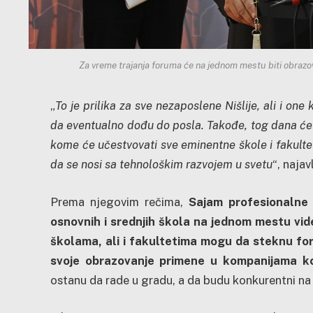
Za vreme trajanja foruma će na jednom mestu biti obrazov
„
To je prilika za sve nezaposlene Nišlije, ali i on
da eventualno dođu do posla. Takođe, tog dana će bi
kome će učestvovati sve eminentne škole i fakultet
da se nosi sa tehnološkim razvojem u svetu
“, najav
Prema njegovim rečima,
Sajam profesionalne o
osnovnih i srednjih škola na jednom mestu vide
školama, ali i fakultetima mogu da steknu form
svoje obrazovanje primene u kompanijama ko
ostanu da rade u gradu, a da budu konkurentni na