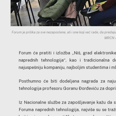
Forum je prilika za sve nezaposlene, ali i one koji već rade, da pred
MRCN /
Forum će pratiti i izložba „Niš, grad elektronik
naprednih tehnologija“, kao i tradicionalna 
najuspešniju kompaniju, najboljim studentima i m
Posthumno će biti dodeljena nagrada za najus
tehnologija profesoru Goranu Đorđeviću za dopri
Iz Nacionalne službe za zapošljavanje kažu da s
Foruma naprednih tehnologija, najviše su se tražili