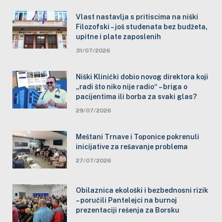
Vlast nastavlja s pritiscima na niški
Filozofski – još studenata bez budžeta,
upitne i plate zaposlenih
31/07/2026
Niški Klinički dobio novog direktora koji
„radi što niko nije radio“ – briga o
pacijentima ili borba za svaki glas?
29/07/2026
Meštani Trnave i Toponice pokrenuli
inicijative za rešavanje problema
27/07/2026
Obilaznica ekološki i bezbednosni rizik
– poručili Pantelejci na burnoj
prezentaciji rešenja za Borsku