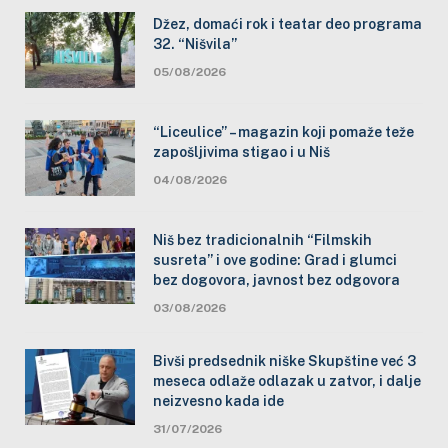
Džez, domaći rok i teatar deo programa
32. “Nišvila”
05/08/2026
“Liceulice” – magazin koji pomaže teže
zapošljivima stigao i u Niš
04/08/2026
Niš bez tradicionalnih “Filmskih
susreta” i ove godine: Grad i glumci
bez dogovora, javnost bez odgovora
03/08/2026
Bivši predsednik niške Skupštine već 3
meseca odlaže odlazak u zatvor, i dalje
neizvesno kada ide
31/07/2026