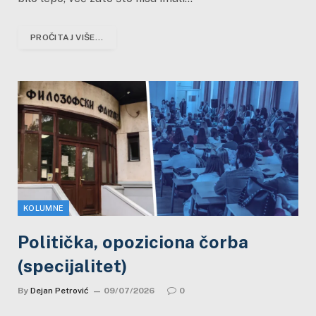
PROČITAJ VIŠE...
KOLUMNE
Politička, opoziciona čorba
(specijalitet)
By
Dejan Petrović
09/07/2026
0