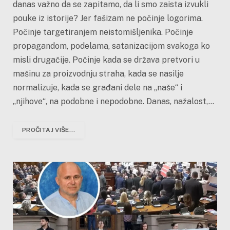
danas važno da se zapitamo, da li smo zaista izvukli
pouke iz istorije? Jer fašizam ne počinje logorima.
Počinje targetiranjem neistomišljenika. Počinje
propagandom, podelama, satanizacijom svakoga ko
misli drugačije. Počinje kada se država pretvori u
mašinu za proizvodnju straha, kada se nasilje
normalizuje, kada se građani dele na „naše“ i
„njihove“, na podobne i nepodobne. Danas, nažalost,…
PROČITAJ VIŠE...