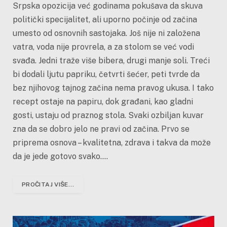
Srpska opozicija već godinama pokušava da skuva
politički specijalitet, ali uporno počinje od začina
umesto od osnovnih sastojaka. Još nije ni založena
vatra, voda nije provrela, a za stolom se već vodi
svađa. Jedni traže više bibera, drugi manje soli. Treći
bi dodali ljutu papriku, četvrti šećer, peti tvrde da
bez njihovog tajnog začina nema pravog ukusa. I tako
recept ostaje na papiru, dok građani, kao gladni
gosti, ustaju od praznog stola. Svaki ozbiljan kuvar
zna da se dobro jelo ne pravi od začina. Prvo se
priprema osnova – kvalitetna, zdrava i takva da može
da je jede gotovo svako.…
PROČITAJ VIŠE...