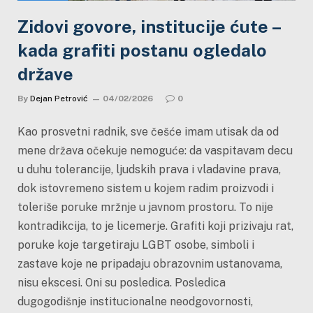
Zidovi govore, institucije ćute –
kada grafiti postanu ogledalo
države
By
Dejan Petrović
04/02/2026
0
Kao prosvetni radnik, sve češće imam utisak da od
mene država očekuje nemoguće: da vaspitavam decu
u duhu tolerancije, ljudskih prava i vladavine prava,
dok istovremeno sistem u kojem radim proizvodi i
toleriše poruke mržnje u javnom prostoru. To nije
kontradikcija, to je licemerje. Grafiti koji prizivaju rat,
poruke koje targetiraju LGBT osobe, simboli i
zastave koje ne pripadaju obrazovnim ustanovama,
nisu ekscesi. Oni su posledica. Posledica
dugogodišnje institucionalne neodgovornosti,