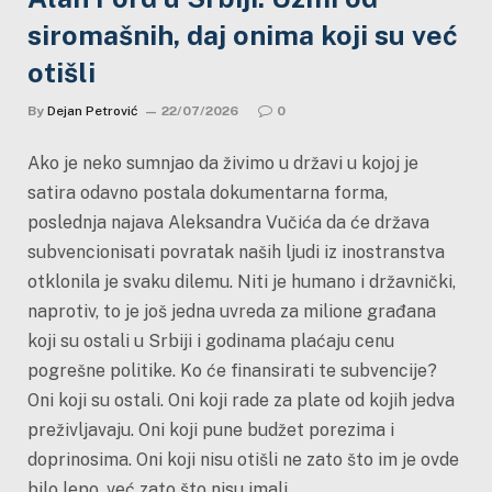
siromašnih, daj onima koji su već
otišli
By
Dejan Petrović
22/07/2026
0
Ako je neko sumnjao da živimo u državi u kojoj je
satira odavno postala dokumentarna forma,
poslednja najava Aleksandra Vučića da će država
subvencionisati povratak naših ljudi iz inostranstva
otklonila je svaku dilemu. Niti je humano i državnički,
naprotiv, to je još jedna uvreda za milione građana
koji su ostali u Srbiji i godinama plaćaju cenu
pogrešne politike. Ko će finansirati te subvencije?
Oni koji su ostali. Oni koji rade za plate od kojih jedva
preživljavaju. Oni koji pune budžet porezima i
doprinosima. Oni koji nisu otišli ne zato što im je ovde
bilo lepo, već zato što nisu imali…