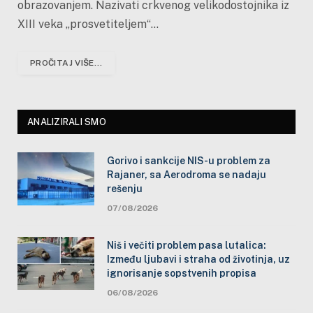
obrazovanjem. Nazivati crkvenog velikodostojnika iz
XIII veka „prosvetiteljem“…
PROČITAJ VIŠE...
ANALIZIRALI SMO
Gorivo i sankcije NIS-u problem za
Rajaner, sa Aerodroma se nadaju
rešenju
07/08/2026
Niš i večiti problem pasa lutalica:
Između ljubavi i straha od životinja, uz
ignorisanje sopstvenih propisa
06/08/2026