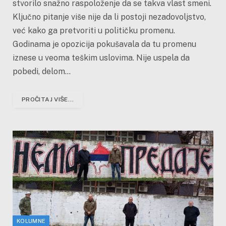
stvorilo snažno raspoloženje da se takva vlast smeni.
Ključno pitanje više nije da li postoji nezadovoljstvo,
već kako ga pretvoriti u političku promenu.
Godinama je opozicija pokušavala da tu promenu
iznese u veoma teškim uslovima. Nije uspela da
pobedi, delom…
PROČITAJ VIŠE...
KOLUMNE