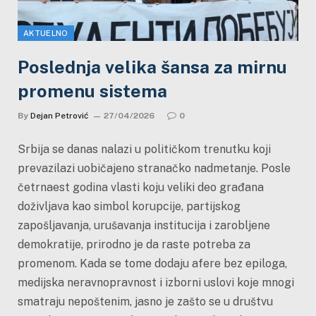
AKTUELNO
Poslednja velika šansa za mirnu
promenu sistema
By
Dejan Petrović
27/04/2026
0
Srbija se danas nalazi u političkom trenutku koji
prevazilazi uobičajeno stranačko nadmetanje. Posle
četrnaest godina vlasti koju veliki deo građana
doživljava kao simbol korupcije, partijskog
zapošljavanja, urušavanja institucija i zarobljene
demokratije, prirodno je da raste potreba za
promenom. Kada se tome dodaju afere bez epiloga,
medijska neravnopravnost i izborni uslovi koje mnogi
smatraju nepoštenim, jasno je zašto se u društvu