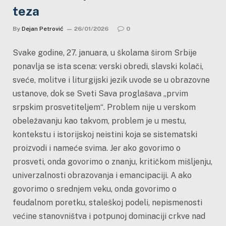
teza
By
Dejan Petrović
26/01/2026
0
Svake godine, 27. januara, u školama širom Srbije
ponavlja se ista scena: verski obredi, slavski kolači,
sveće, molitve i liturgijski jezik uvode se u obrazovne
ustanove, dok se Sveti Sava proglašava „prvim
srpskim prosvetiteljem“. Problem nije u verskom
obeležavanju kao takvom, problem je u mestu,
kontekstu i istorijskoj neistini koja se sistematski
proizvodi i nameće svima. Jer ako govorimo o
prosveti, onda govorimo o znanju, kritičkom mišljenju,
univerzalnosti obrazovanja i emancipaciji. A ako
govorimo o srednjem veku, onda govorimo o
feudalnom poretku, staleškoj podeli, nepismenosti
većine stanovništva i potpunoj dominaciji crkve nad