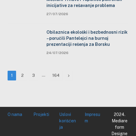
inicijative za rešavanje problema
27/07/2026
Obilaznica ekološki i bezbednosni rizik
– poručili Pantelejci na burnoj
prezentaciji rešenja za Borsku
24/07/2026
…
Next
1
2
3
164
O nama
Projekti
Uslovi
Impresu
2024.
korišćen
m
Mediare
ja
form
Designe