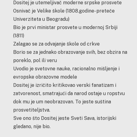
Dositej je utemeljivač moderne srpske prosvete
Osnivač je Velike škole (1808.godine- preteče
Univerziteta u Beogradu)
Bio je prvi ministar prosvete u modernoj Srbiji
(1811)
Zalagao se za odvajanje škole od crkve
Borio se za jednako obrazovanje svih, bez obzira na
poreklo, pol ili veru
Uvodio je svetovne nauke, racionalno mišljenje i
evropske obrazovne modele
Dositej je izričito kritikovao verski fanatizam i
zatvorenost, smatrajući da narod ostaje u ropstvu
dok mu je um neobrazovan. To jeste suština
prosvetiteljstva.
Sve ono što Dositej jeste Sveti Sava, istorijski
gledano, nije bio.