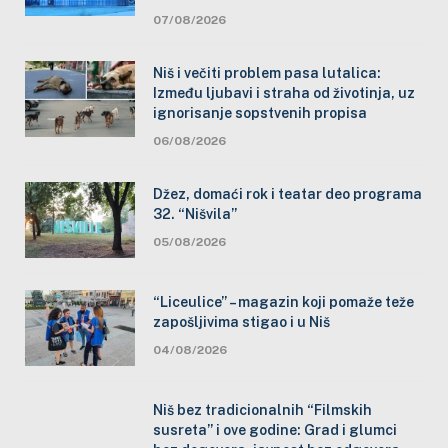
07/08/2026
Niš i večiti problem pasa lutalica:
Između ljubavi i straha od životinja, uz
ignorisanje sopstvenih propisa
06/08/2026
Džez, domaći rok i teatar deo programa
32. “Nišvila”
05/08/2026
“Liceulice” – magazin koji pomaže teže
zapošljivima stigao i u Niš
04/08/2026
Niš bez tradicionalnih “Filmskih
susreta” i ove godine: Grad i glumci