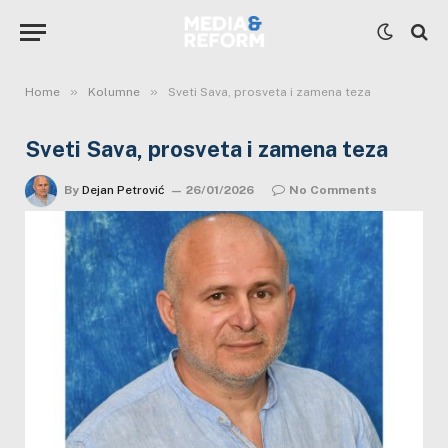
»
»
Home
Kolumne
Sveti Sava, prosveta i zamena teza
Sveti Sava, prosveta i zamena teza
By
Dejan Petrović
26/01/2026
No Comments