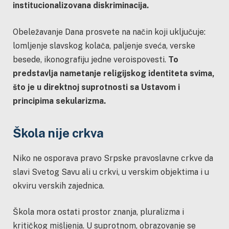
institucionalizovana diskriminacija.
Obeležavanje Dana prosvete na način koji uključuje:
lomljenje slavskog kolača, paljenje sveća, verske
besede, ikonografiju jedne veroispovesti.
To
predstavlja nametanje religijskog identiteta svima,
što je u direktnoj suprotnosti sa Ustavom i
principima sekularizma.
Škola nije crkva
Niko ne osporava pravo Srpske pravoslavne crkve da
slavi Svetog Savu ali u crkvi, u verskim objektima i u
okviru verskih zajednica.
Škola mora ostati prostor znanja, pluralizma i
kritičkog mišljenja. U suprotnom, obrazovanje se