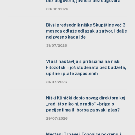
bez dogovora, javnost bez odgovora
03/08/2026
Bivši predsednik niške Skupštine već 3
meseca odlaže odlazak u zatvor, i dalje
neizvesno kada ide
31/07/2026
Vlast nastavlja s pritiscima na niški
Filozofski – još studenata bez budžeta,
upitne i plate zaposlenih
31/07/2026
Niški Klinički dobio novog direktora koji
„radi što niko nije radio“ – briga o
pacijentima ili borba za svaki glas?
29/07/2026
Meštani Trnave i Toponice pokrenuli