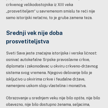
crkvenog velikodostojnika iz XIII veka
„prosvetiteljem“ u savremenom smislu te reči nije
samo istorijski netačno, to je gruba zamena teza.
Srednji vek nije doba
prosvetiteljstva
Sveti Sava jeste značajna istorijska i verska ličnost:
osnivač autokefalne Srpske pravoslavne crkve,
diplomata i zakonodavac u okviru crkveno-državnog
sistema svog vremena. Njegovo delovanje bilo je
isključivo u okvirima crkve i feudalne države,
namenjeno uskom sloju vlastelina i monaštva.
Obrazovanje u srednjem veku nije bilo opšte, nije bilo
obavezno, nije bilo dostupno ženama, seljacima,