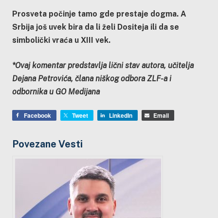
Prosveta počinje tamo gde prestaje dogma. A
Srbija još uvek bira da li želi Dositeja ili da se
simbolički vraća u XIII vek.
*Ovaj komentar predstavlja lični stav autora, učitelja
Dejana Petrovića, člana niškog odbora ZLF-a i
odbornika u GO Medijana
Facebook
Tweet
LinkedIn
Email
Povezane Vesti