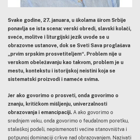
Svake godine, 27. januara, u školama širom Srbije
ponavlja se ista scena: verski obredi, slavski kolači,
sveće, molitve i liturgijski jezik uvode se u
obrazovne ustanove, dok se Sveti Sava proglašava
„prvim srpskim prosvetiteljem“. Problem nije u
verskom obeležavanju kao takvom, problem je u
mestu, kontekstu i istorijskoj neistini koja se
sistematski proizvodi i nameće svima.
Jer ako govorimo o prosveti, onda govorimo o
znanju, kritičkom mišljenju, univerzalnosti
obrazovanja i emancipaciji.
A ako govorimo o
srednjem veku, onda govorimo o feudalnom poretku,
staleškoj podeli, nepismenosti većine stanovništva i
potpunoj dominaciji crkve nad obrazovanjem. Nazivati