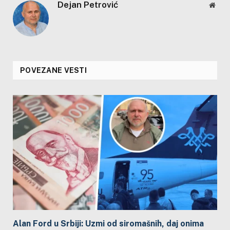
Dejan Petrović
Webs
POVEZANE VESTI
Alan Ford u Srbiji: Uzmi od siromašnih, daj onima