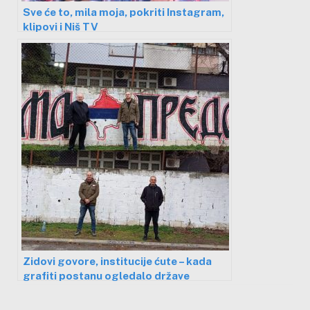
Sve će to, mila moja, pokriti Instagram,
klipovi i Niš TV
Zidovi govore, institucije ćute – kada
grafiti postanu ogledalo države