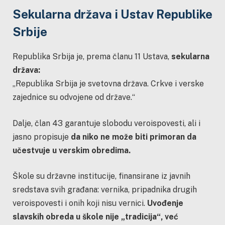
Sekularna država i Ustav Republike
Srbije
Republika Srbija je, prema članu 11 Ustava,
sekularna
država:
„Republika Srbija je svetovna država. Crkve i verske
zajednice su odvojene od države.“
Dalje, član 43 garantuje slobodu veroispovesti, ali i
jasno propisuje
da niko ne može biti primoran da
učestvuje u verskim obredima.
Škole su državne institucije, finansirane iz javnih
sredstava svih građana: vernika, pripadnika drugih
veroispovesti i onih koji nisu vernici.
Uvođenje
slavskih obreda u škole nije „tradicija“, već