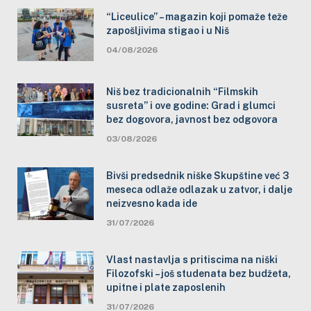
“Liceulice” – magazin koji pomaže teže
zapošljivima stigao i u Niš
04/08/2026
Niš bez tradicionalnih “Filmskih
susreta” i ove godine: Grad i glumci
bez dogovora, javnost bez odgovora
03/08/2026
Bivši predsednik niške Skupštine već 3
meseca odlaže odlazak u zatvor, i dalje
neizvesno kada ide
31/07/2026
Vlast nastavlja s pritiscima na niški
Filozofski – još studenata bez budžeta,
upitne i plate zaposlenih
31/07/2026