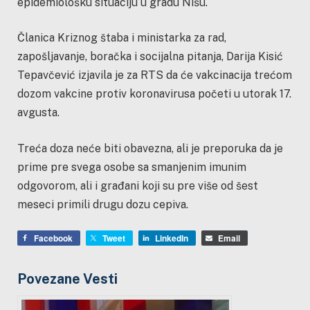
epidemiološku situaciju u gradu Nišu.
Članica Kriznog štaba i ministarka za rad,
zapošljavanje, boračka i socijalna pitanja, Darija Kisić
Tepavčević izjavila je za RTS da će vakcinacija trećom
dozom vakcine protiv koronavirusa početi u utorak 17.
avgusta.
Treća doza neće biti obavezna, ali je preporuka da je
prime pre svega osobe sa smanjenim imunim
odgovorom, ali i građani koji su pre više od šest
meseci primili drugu dozu cepiva.
Facebook
Tweet
LinkedIn
Email
Povezane Vesti