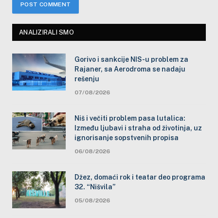
ANALIZIRALI SMO
Gorivo i sankcije NIS-u problem za
Rajaner, sa Aerodroma se nadaju
rešenju
07/08/2026
Niš i večiti problem pasa lutalica:
Između ljubavi i straha od životinja, uz
ignorisanje sopstvenih propisa
06/08/2026
Džez, domaći rok i teatar deo programa
32. “Nišvila”
05/08/2026