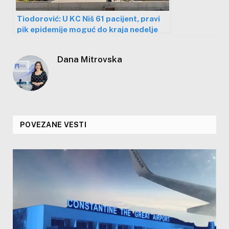
Tiodorović: U KC Niš 61 pacijent, pravi
pik epidemije moguć do kraja nedelje
Dana Mitrovska
POVEZANE VESTI