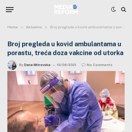
»
»
Home
Aktuelno
Broj pregleda u kovid ambulantama u porastu, treća doza vakcine od utorka
Broj pregleda u kovid ambulantama u
porastu, treća doza vakcine od utorka
By
Dana Mitrovska
16/08/2021
No Comments