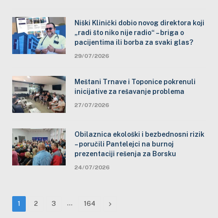
Niški Klinički dobio novog direktora koji
„radi što niko nije radio“ – briga o
pacijentima ili borba za svaki glas?
29/07/2026
Meštani Trnave i Toponice pokrenuli
inicijative za rešavanje problema
27/07/2026
Obilaznica ekološki i bezbednosni rizik
– poručili Pantelejci na burnoj
prezentaciji rešenja za Borsku
24/07/2026
…
Next
1
2
3
164