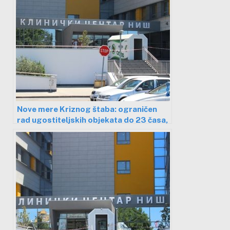
Nove mere Kriznog štaba: ograničen
rad ugostiteljskih objekata do 23 časa,
u Srbiji 121 novozaražen