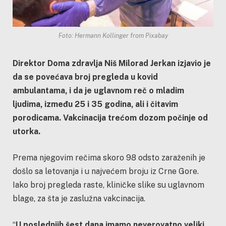
Foto: Hermann Kollinger from Pixabay
Direktor Doma zdravlja Niš Milorad Jerkan izjavio je
da se povećava broj pregleda u kovid
ambulantama, i da je uglavnom reč o mladim
ljudima, između 25 i 35 godina, ali i čitavim
porodicama. Vakcinacija trećom dozom počinje od
utorka.
Prema njegovim rečima skoro 98 odsto zaraženih je
došlo sa letovanja i u najvećem broju iz Crne Gore.
Iako broj pregleda raste, kliničke slike su uglavnom
blage, za šta je zaslužna vakcinacija.
“
U poslednjih šest dana imamo neverovatno veliki