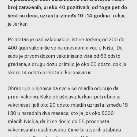
broj zaraženih, preko 40 pozitivnih, od toga pet do
šest su deca, uzrasta između 10 i 14 godina
” rekao
je Jerkan.
Primetan je pad vakcinacije, ističe Jerkan, od 200 do
400 ljudi vakciniše se na dnevnom nivou u Nišu. Do
sada je prvom dozom vakcinisano više od 63 odsto
građana, a drugu dozu primilo je oko 60 odsto, dok je
skoro 14 odsto preležalo koronavirus.
Ohrabruje činjenica da sve više mladih odučuje da
primi vakcinu. Kako objašnjava Jerkan, potrebno je
vakcinisati još oko 20 odsto mladih uzrasta između 18
i 30 u narednih dva meseca, što je još oko 8000
mladih Nišlija, da bi se došlo do 55 procenata
vakcinisanih mladih osoba, čime bi stvorili stabilnu