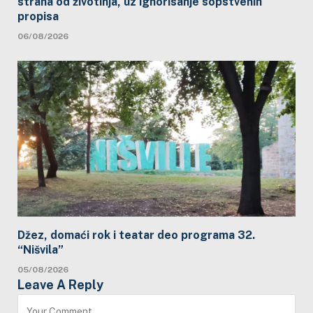
straha od životinja, uz ignorisanje sopstvenih
propisa
06/08/2026
Džez, domaći rok i teatar deo programa 32.
“Nišvila”
05/08/2026
Leave A Reply