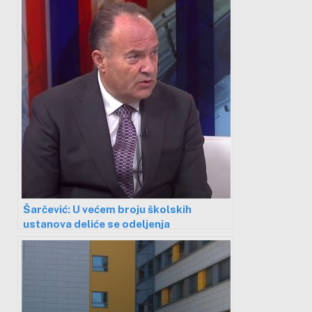
Šarčević: U većem broju školskih
ustanova deliće se odeljenja