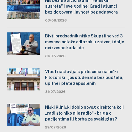
Niš bez tradicionalnih “Filmskih
susreta” i ove godine: Grad i glumci
bez dogovora, javnost bez odgovora
03/08/2026
Bivši predsednik niške Skupštine već 3
meseca odlaže odlazak u zatvor, i dalje
neizvesno kada ide
31/07/2026
Vlast nastavlja s pritiscima na niški
Filozofski – još studenata bez budžeta,
upitne i plate zaposlenih
31/07/2026
Niški Klinički dobio novog direktora koji
„radi što niko nije radio“ – briga o
pacijentima ili borba za svaki glas?
29/07/2026