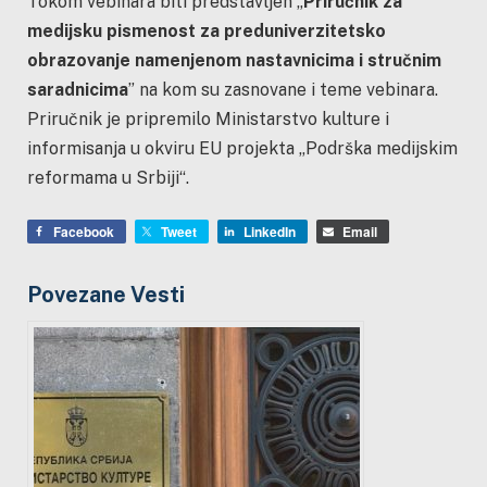
Tokom vebinara biti predstavljen „
Priručnik za
medijsku pismenost za preduniverzitetsko
obrazovanje namenjenom nastavnicima i stručnim
saradnicima
” na kom su zasnovane i teme vebinara.
Priručnik je pripremilo Ministarstvo kulture i
informisanja u okviru EU projekta „Podrška medijskim
reformama u Srbiji“.
Facebook
Tweet
LinkedIn
Email
Povezane Vesti