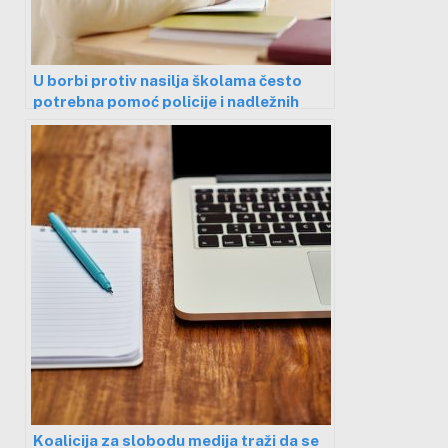
U borbi protiv nasilja školama često
potrebna pomoć policije i nadležnih
centara socijalne zaštite
Koalicija za slobodu medija traži da se