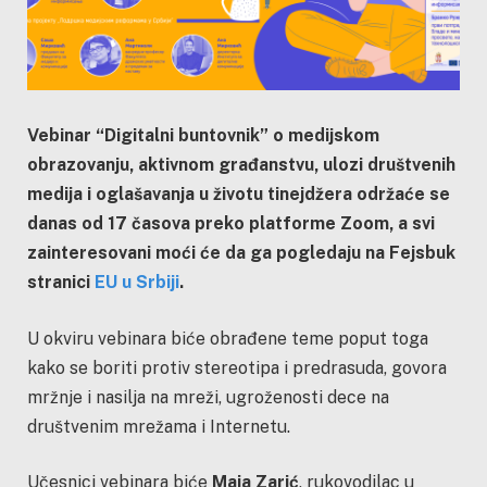
Vebinar “Digitalni buntovnik” o medijskom
obrazovanju, aktivnom građanstvu, ulozi društvenih
medija i oglašavanja u životu tinejdžera održaće se
danas od 17 časova preko platforme Zoom, a svi
zainteresovani moći će da ga pogledaju na Fejsbuk
stranici
EU u Srbiji
.
U okviru vebinara biće obrađene teme poput toga
kako se boriti protiv stereotipa i predrasuda, govora
mržnje i nasilja na mreži, ugroženosti dece na
društvenim mrežama i Internetu.
Učesnici vebinara biće
Maja Zarić
, rukovodilac u