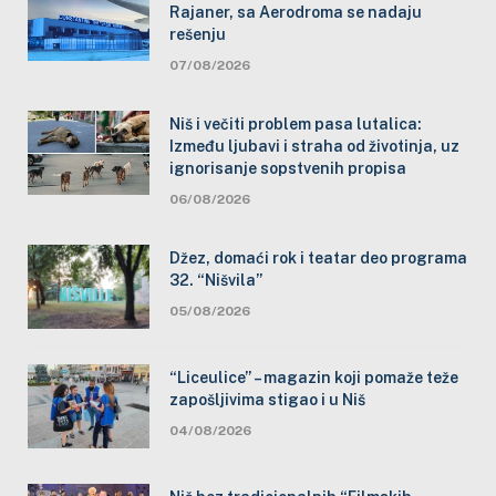
Rajaner, sa Aerodroma se nadaju
rešenju
07/08/2026
Niš i večiti problem pasa lutalica:
Između ljubavi i straha od životinja, uz
ignorisanje sopstvenih propisa
06/08/2026
Džez, domaći rok i teatar deo programa
32. “Nišvila”
05/08/2026
“Liceulice” – magazin koji pomaže teže
zapošljivima stigao i u Niš
04/08/2026