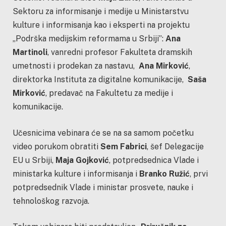
Sektoru za informisanje i medije u Ministarstvu
kulture i informisanja kao i eksperti na projektu
„Podrška medijskim reformama u Srbiji”:
Ana
Martinoli
, vanredni profesor Fakulteta dramskih
umetnosti i prodekan za nastavu,
Ana Mirković
,
direktorka Instituta za digitalne komunikacije,
Saša
Mirković
, predavač na Fakultetu za medije i
komunikacije.
Učesnicima vebinara će se na sa samom početku
video porukom obratiti
Sem Fabrici
, šef Delegacije
EU u Srbiji,
Maja Gojković
, potpredsednica Vlade i
ministarka kulture i informisanja i
Branko Ružić
, prvi
potpredsednik Vlade i ministar prosvete, nauke i
tehnološkog razvoja.