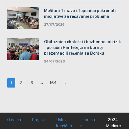
Meštani Trnave i Toponice pokrenuli
inicijative za rešavanje problema
27/07/2026
Obilaznica ekološki i bezbednosni rizik
– poručili Pantelejci na burnoj
prezentaciji rešenja za Borsku
24/07/2026
…
Next
1
2
3
164
O nama
Projekti
Uslovi
Impresu
2024.
korišćen
m
Mediare