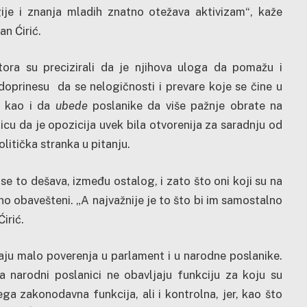
gije i znanja mladih znatno otežava aktivizam“, kaže
n Ćirić.
ktora su precizirali da je njihova uloga da pomažu i
doprinesu da se nelogičnosti i prevare koje se čine u
, kao i da
ubede
poslanike da više pažnje obrate na
nicu da je opozicija uvek bila otvorenija za saradnju od
olitička stranka u pitanju.
e to dešava, između ostalog, i zato što oni koji su na
o obavešteni. „A najvažnije je to što bi im samostalno
irić.
aju malo poverenja u parlament i u narodne poslanike.
 narodni poslanici ne obavljaju funkciju za koju su
ga zakonodavna funkcija, ali i kontrolna, jer, kao što