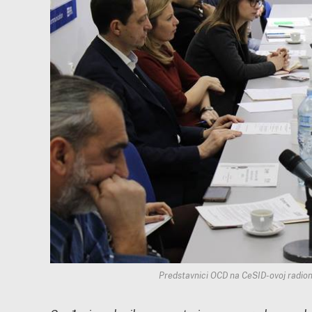
Predstavnici OCD na CeSID-ovoj radion