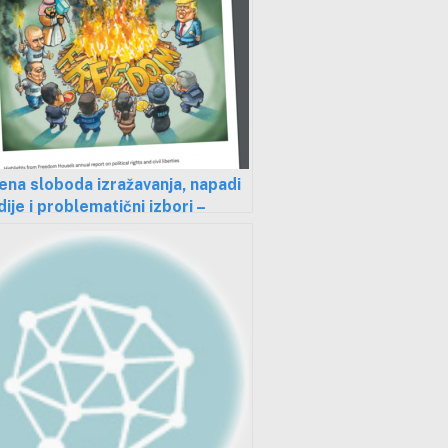
na sloboda izražavanja, napadi
ije i problematični izbori –
ocene Srbije kao “delimično
dne” zemlje