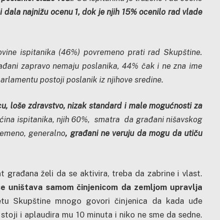
di dala najnižu ocenu 1, dok je
njih 15% ocenilo rad vlade
ovine ispitanika (46%) povremeno prati rad Skupštine.
građani zapravo nemaju poslanika, 44% čak i ne zna ime
parlamentu postoji poslanik iz njihove sredine.
u, loše zdravstvo, nizak standard i male mogućnosti za
ćina ispitanika, njih 60%, smatra da građani nišavskog
remeno, generalno
, građani ne veruju da mogu da utiču
građana želi da se aktivira, treba da zabrine i vlast.
e uništava samom činjenicom da zemljom upravlja
etu Skupštine mnogo govori činjenica da kada uđe
 stoji i aplaudira mu 10 minuta i niko ne sme da sedne.