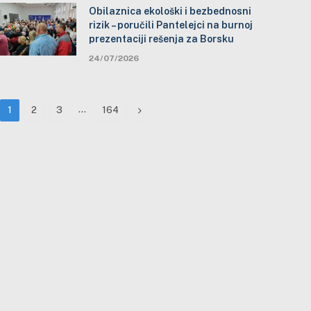
Obilaznica ekološki i bezbednosni
rizik – poručili Pantelejci na burnoj
prezentaciji rešenja za Borsku
24/07/2026
…
Next
1
2
3
164