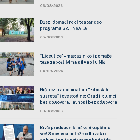
06/08/2026
Džez, domaći rok i teatar deo
programa 32. “Nišvila”
05/08/2026
“Liceulice” – magazin koji pomaže
teže zapošljivima stigao i u Niš
04/08/2026
Niš bez tradicionalnih “Filmskih
susreta” i ove godine: Grad i glumci
bez dogovora, javnost bez odgovora
03/08/2026
Bivši predsednik niške Skupštine
već 3 meseca odlaže odlazak u