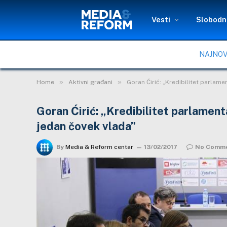
Vesti
Slobodni
NAJNOV
»
»
Home
Aktivni građani
Goran Ćirić: „Kredibilitet parlam
Goran Ćirić: „Kredibilitet parlamen
jedan čovek vlada”
By
Media & Reform centar
13/02/2017
No Comm