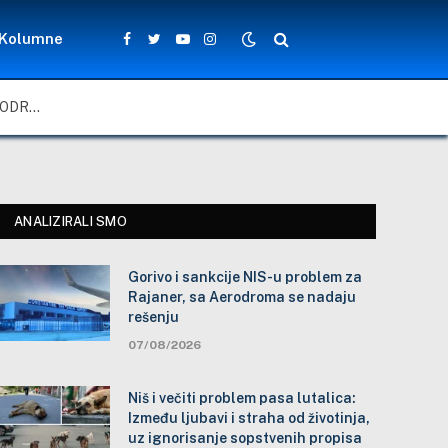
Kolumne
Facebook
Twitter
YouTube
Instagram
GORIVO I SANKCIJE NIS-U PROBLEM ZA RAJANER, SA AERODROMA SE NADAJU REŠENJU
ANALIZIRALI SMO
Gorivo i sankcije NIS-u problem za
Rajaner, sa Aerodroma se nadaju
rešenju
07/08/2026
Niš i večiti problem pasa lutalica:
Između ljubavi i straha od životinja,
uz ignorisanje sopstvenih propisa