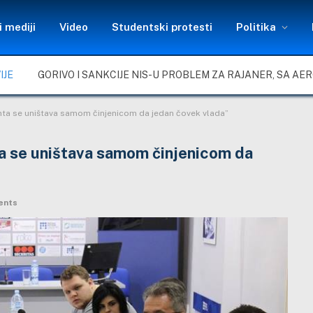
 mediji
Video
Studentski protesti
Politika
IJE
enta se uništava samom činjenicom da jedan čovek vlada”
ta se uništava samom činjenicom da
ents