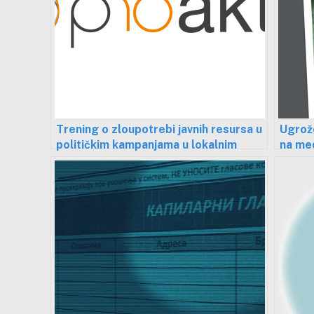
Trening o zloupotrebi javnih resursa u
Ugrože
političkim kampanjama u lokalnim
na med
sredinama
uzrok 
slobo