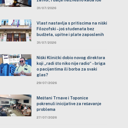
zatvor, i dalje neizvesno kada ide
31/07/2026
Vlast nastavlja s pritiscima na niški
Filozofski – još studenata bez
budžeta, upitne i plate zaposlenih
31/07/2026
Niški Klinički dobio novog direktora
koji „radi što niko nije radio“ – briga
o pacijentima ili borba za svaki
glas?
29/07/2026
Meštani Trnave i Toponice
pokrenuli inicijative za rešavanje
problema
27/07/2026