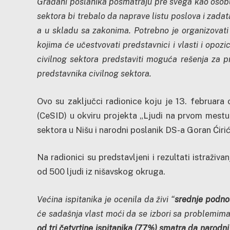
Građani poslanika posmatraju pre svega kao osobu 
sektora bi trebalo da naprave listu poslova i zadat
a u skladu sa zakonima. Potrebno je organizovati
kojima će učestvovati predstavnici i vlasti i opozic
civilnog sektora predstaviti moguća rešenja za 
predstavnika civilnog sektora.
Ovo su zaključci radionice koju je 13. februara
(CeSID) u okviru projekta „Ljudi na prvom mestu“
sektora u Nišu i narodni poslanik DS-a Goran Ćirić
Na radionici su predstavljeni i rezultati istraži
od 500 ljudi iz nišavskog okruga.
Većina ispitanika je ocenila da živi “
srednje podnoš
će sadašnja vlast moći da se izbori sa problemima
od tri četvrtine ispitanika (77%) smatra da narodni