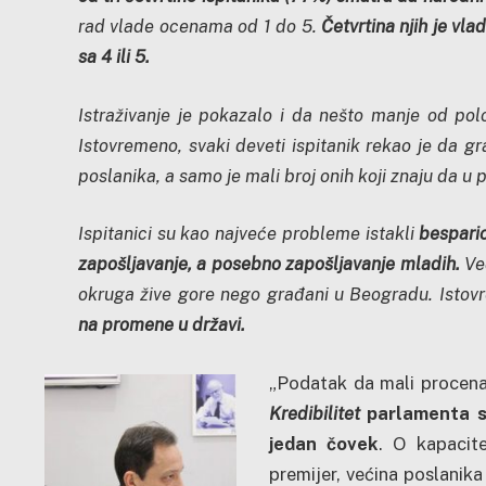
rad vlade ocenama od 1 do 5.
Četvrtina njih je vla
sa 4 ili
5.
Istraživanje je pokazalo i da nešto manje od pol
Istovremeno, svaki deveti ispitanik rekao je da 
poslanika, a samo je mali broj onih koji znaju da u 
Ispitanici su kao najveće probleme istakli
besparic
zapošljavanje, a posebno zapošljavanje mladih.
Ve
okruga žive gore nego građani u Beogradu. Istov
na promene u državi.
„Podatak da mali procenat 
Kredibilitet
parlamenta s
jedan čovek
. O kapacit
premijer, većina poslanika