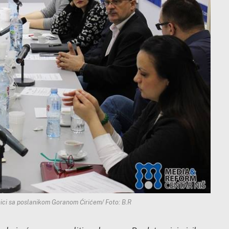
ici sa poslanikom Goranom Ćirićem/ Foto: B.R