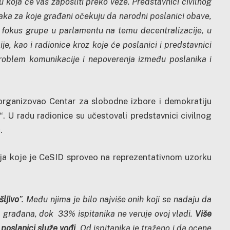
koja će vas zaposliti preko veze. Predstavnici civilnog
aka za koje gra
đ
ani očekuju da narodni poslanici obave,
 fokus grupe u parlamentu na temu decentralizacije, u
ije, kao i radionice kroz koje će poslanici i predstavnici
problem komunikacije i nepoverenja između poslanika i
 organizovao Centar za slobodne izbore i demokratiju
. U radu radionice su učestovali predstavnici civilnog
.
vanja koje je CeSID sproveo na reprezentativnom uzorku
ljivo
”. Među njima je bilo najviše onih koji se nadaju da
 građana, dok 33% ispitanika ne veruje ovoj vladi.
Više
 poslanici služe vođi
. Od ispitanika je traženo i da ocene