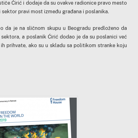
ističe Ćirić i dodaje da su ovakve radionice pravo mesto
ni sektor pravi most između građana i poslanika.
tio da je na sličnom skupu u Beogradu predloženo da
ektora, a poslanik Ćirić dodao je da su poslanici već
h prihvate, ako su u skladu sa politikom stranke koju