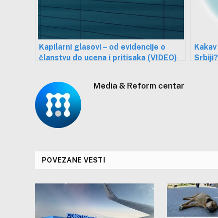
Kapilarni glasovi – od evidencije o
Kakav 
članstvu do ucena i pritisaka (VIDEO)
Srbiji?
Media & Reform centar
POVEZANE VESTI