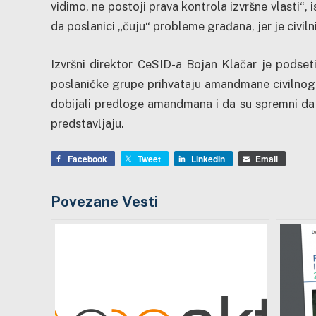
vidimo, ne postoji prava kontrola izvršne vlasti“, 
da poslanici „čuju“ probleme građana, jer je civil
Izvršni direktor CeSID-a Bojan Klačar je podse
poslaničke grupe prihvataju amandmane civilnog s
dobijali predloge amandmana i da su spremni da i
predstavljaju.
Facebook
Tweet
LinkedIn
Email
Povezane Vesti