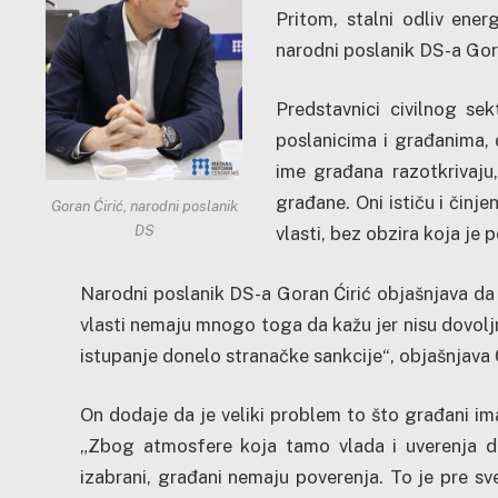
Pritom, stalni odliv ener
narodni poslanik DS-a Gora
Predstavnici civilnog se
poslanicima i građanima, 
ime građana razotkrivaju
građane. Oni ističu i činje
Goran Ćirić, narodni poslanik
DS
vlasti, bez obzira koja je p
Narodni poslanik DS-a Goran Ćirić objašnjava da s
vlasti nemaju mnogo toga da kažu jer nisu dovoljn
istupanje donelo stranačke sankcije“, objašnjava Ć
On dodaje da je veliki problem to što građani im
„Zbog atmosfere koja tamo vlada i uverenja da
izabrani, građani nemaju poverenja. To je pre sve